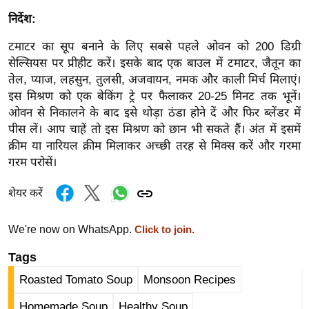
र्ल्ड
निर्देश:
न्यू
टमाटर का सूप बनाने के लिए सबसे पहले ओवन को 200 डिग्री
ज
सेल्सियस पर प्रीहीट करें। इसके बाद एक बाउल में टमाटर, जैतून का
ब्री
तेल, प्याज, लहसुन, तुलसी, अजवायन, नमक और काली मिर्च मिलाएं।
फ
इस मिश्रण को एक बेकिंग ट्रे पर फैलाकर 20-25 मिनट तक भूनें।
म
ओवन से निकालने के बाद इसे थोड़ा ठंडा होने दें और फिर ब्लेंडर में
नो
पीस लें। आप चाहें तो इस मिश्रण को छान भी सकते हैं। अंत में इसमें
रं
क्रीम या नारियल क्रीम मिलाकर अच्छी तरह से मिक्स करें और गरमा
ज
गरम परोसें।
न
शेयर करें
ज
ग
We're now on WhatsApp.
Click to join.
त
बॉ
Tags
ली
Roasted Tomato Soup
Monsoon Recipes
वु
Homemade Soup
Healthy Soup