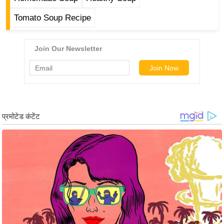
ड
हॉ
Tomato Soup Recipe
ली
वु
ड
फि
ल्म
स
मी
क्षा
B
r
e
a
k
i
n