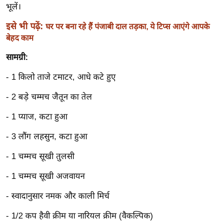
ख्सि
भूलें।
य
इसे भी पढ़ें:
घर पर बना रहे हैं पंजाबी दाल तड़का, ये टिप्स आएंगे आपके
त
बेहद काम
यं
सामग्री:
ग
इं
- 1 किलो ताजे टमाटर, आधे कटे हुए
डि
या
- 2 बड़े चम्मच जैतून का तेल
सा
- 1 प्याज, कटा हुआ
हि
- 3 लौंग लहसुन, कटा हुआ
त्य
ज
- 1 चम्मच सूखी तुलसी
ग
त
- 1 चम्मच सूखी अजवायन
ऑ
- स्वादानुसार नमक और काली मिर्च
टो
- 1/2 कप हैवी क्रीम या नारियल क्रीम (वैकल्पिक)
व