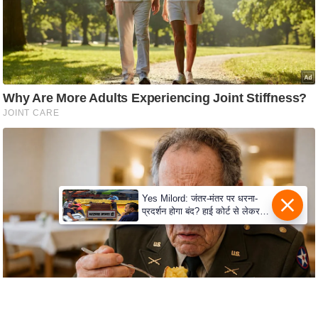
c
y
G
r
i
e
v
a
n
c
e
Yes Milord: जंतर-मंतर पर धरना-
R
प्रदर्शन होगा बंद? हाई कोर्ट से लेकर
सुप्रीम कोर्ट तक में क्या नई बहस छिड़
e
गई
d
r
e
s