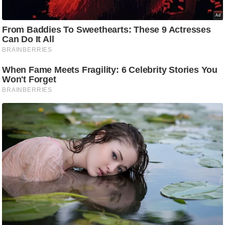
/
फै
श
न
घ
रे
लू
नु
स्खे
प
र्य
ट
न
स्थ
ल
फि