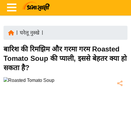
|
घरेलू नुस्खे
|
ता
बारिश की रिमझिम और गरमा गरम Roasted
ज़ा
ख
Tomato Soup की प्याली, इससे बेहतर क्या हो
ब
सकता है?
र
रा
ष्ट्री
य
अं
त
र्रा
ष्ट्री