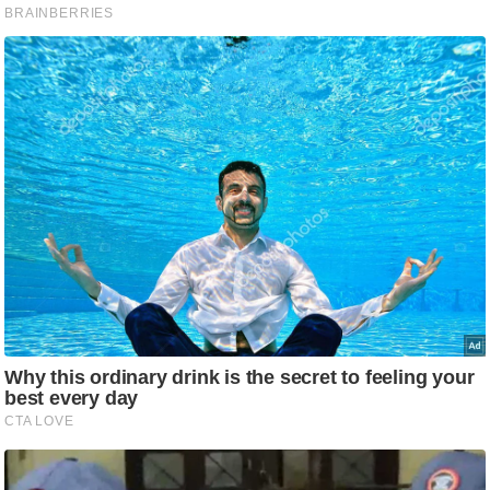
आ
र
.
आ
ई
.
चा
य
प
र
स
मी
क्षा
ध
र्म
ज्यो