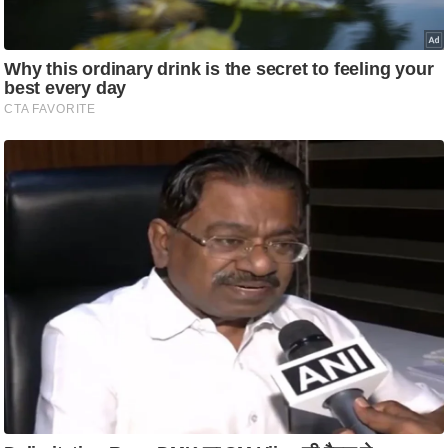
ट
ने
स
मं
त्रा
रि
ले
श
न
शि
प
रा
ज
नी
ति
वि
श्ले