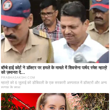
ति
ष
प्र
भु
म
हि
मा
/
ध
र्म
स्थ
ल
व्र
त
त्यो
हा
र