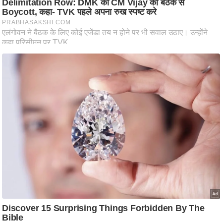
ष
ण
स
म
सा
म
यि
क
मा
तृ
भू
मि
स्तं
भ
ए
म
.