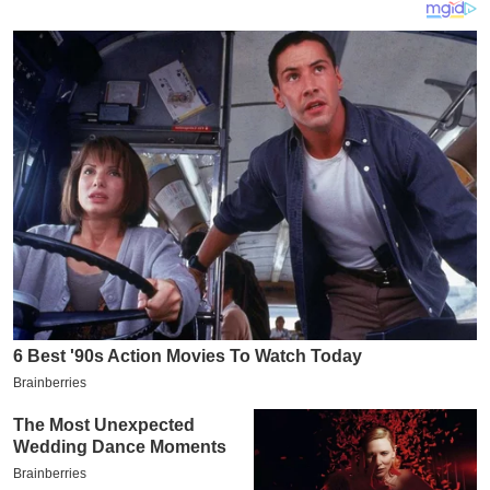
य
ब
ज
ट
खे
ल
क्रि
के
ट
I
P
L
2
0
2
6
क्रा