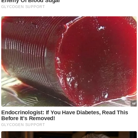
g
N
e
w
s
ला
इ
फ
स्टा
इ
ल
टे
क्नॉ
लॉ
जी
ब्यू
टी