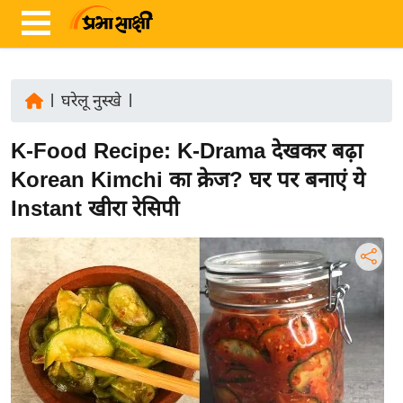
|
घरेलू नुस्खे
|
ता
K-Food Recipe: K-Drama देखकर बढ़ा
ज़ा
ख
Korean Kimchi का क्रेज? घर पर बनाएं ये
ब
Instant खीरा रेसिपी
र
रा
ष्ट्री
य
अं
त
र्रा
ष्ट्री