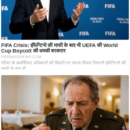
ष
ण
स
म
सा
म
यि
क
मा
तृ
भू
मि
स्तं
भ
ए
म
.