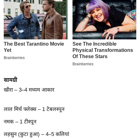
इ
म
ई
-
पे
प
र
मि
सा
सामग्री
ल
खीरा – 3–4 मध्यम आकार
बे
मि
लाल मिर्च फ्लेक्स – 1 टेबलस्पून
सा
नमक – 1 टीस्पून
ल
श
लहसुन (कुटा हुआ) – 4–5 कलियां