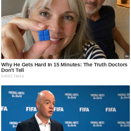
ट
ने
स
मं
त्रा
रि
ले
श
न
शि
प
रा
ज
नी
ति
वि
श्ले