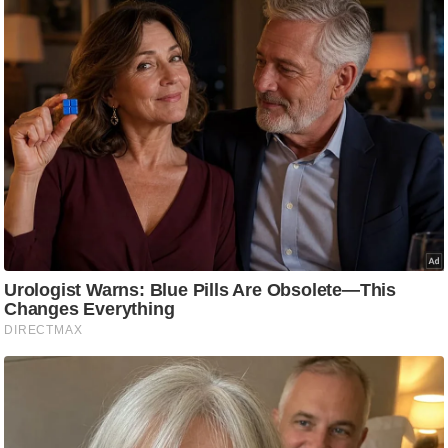
/
फै
श
न
घ
रे
लू
नु
स्खे
प
र्य
ट
न
स्थ
ल
फि