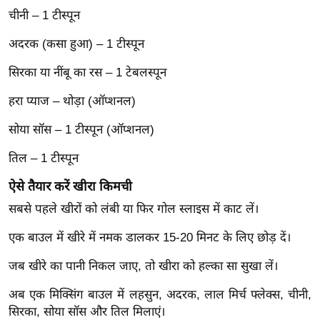
ख्सि
चीनी – 1 टीस्पून
य
त
अदरक (कसा हुआ) – 1 टीस्पून
यं
सिरका या नींबू का रस – 1 टेबलस्पून
ग
हरा प्याज – थोड़ा (ऑप्शनल)
इं
डि
सोया सॉस – 1 टीस्पून (ऑप्शनल)
या
तिल – 1 टीस्पून
सा
हि
ऐसे तैयार करें खीरा किमची
त्य
सबसे पहले खीरों को लंबी या फिर गोल स्लाइस में काट लें।
ज
ग
एक बाउल में खीरे में नमक डालकर 15-20 मिनट के लिए छोड़ दें।
त
जब खीरे का पानी निकल जाए, तो खीरा को हल्का सा सुखा लें।
ऑ
टो
अब एक मिक्सिंग बाउल में लहसुन, अदरक, लाल मिर्च फ्लेक्स, चीनी,
सिरका, सोया सॉस और तिल मिलाएं।
व