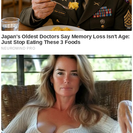
आ
र
.
आ
ई
.
चा
य
प
र
स
मी
क्षा
ध
र्म
ज्यो