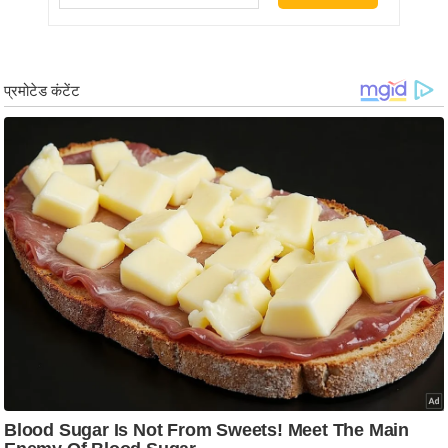
ड
हॉ
ली
वु
ड
फि
ल्म
स
मी
क्षा
B
r
e
a
k
i
n