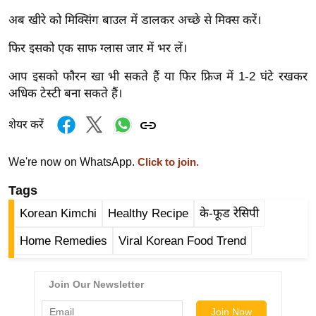
र्ल्ड
अब खीरे को मिक्सिंग बाउल में डालकर अच्छे से मिक्स करें।
न्यू
फिर इसको एक साफ ग्लास जार में भर लें।
ज
ब्री
आप इसको फौरन खा भी सकते हैं या फिर फ्रिज में 1-2 घंटे रखकर
फ
अधिक टेस्टी बना सकते हैं।
म
शेयर करें
नो
रं
We're now on WhatsApp.
Click to join.
ज
न
Tags
ज
Korean Kimchi
Healthy Recipe
के-फूड रेसिपी
ग
त
Home Remedies
Viral Korean Food Trend
बॉ
ली
वु