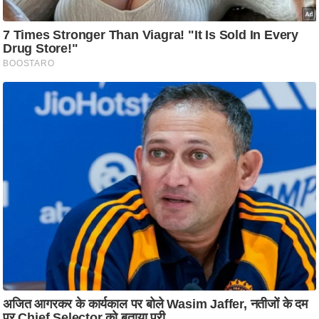
ति
ष
प्र
भु
म
हि
मा
/
ध
र्म
स्थ
ल
व्र
त
त्यो
हा
र