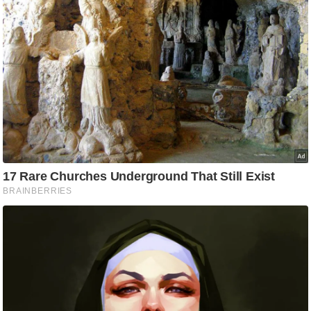
/
फै
श
न
घ
रे
लू
नु
स्खे
प
र्य
ट
न
स्थ
ल
फि