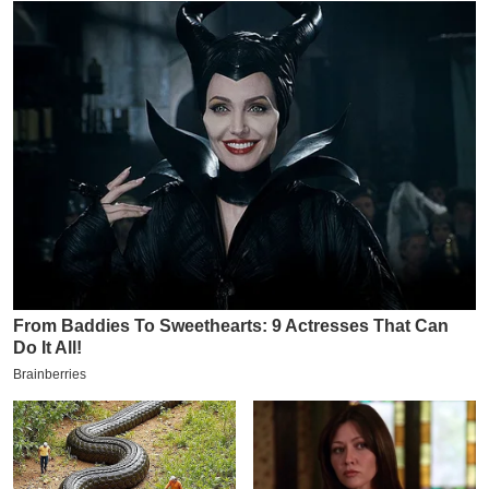
य
ब
ज
ट
खे
ल
क्रि
के
ट
I
P
L
2
0
2
6
क्रा