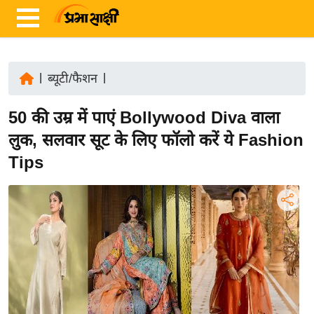
|
ब्यूटी/फैशन
|
ता
50 की उम्र में पाएं Bollywood Diva वाला
ज़ा
ख
लुक, सलवार सूट के लिए फॉलो करें ये Fashion
ब
Tips
र
रा
ष्ट्री
य
अं
त
र्रा
ष्ट्री