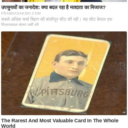
आ
र
.
आ
ई
.
चा
य
प
र
स
मी
क्षा
ध
र्म
ज्यो