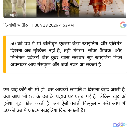
य
बि
Instagram
ज़
दिव्यांशी भदौरिया
। Jun 13 2026 4:53PM
ने
स
50 की उम्र में भी बॉलीवुड एक्ट्रेस जैसा स्टाइलिश और एलिगेंट
उ
दिखना अब मुश्किल नहीं है; सही फिटिंग, सॉफ्ट फैब्रिक, और
द्यो
मिनिमल ज्वेलरी जैसे कुछ खास सलवार सूट स्टाइलिंग टिप्स
ग
अपनाकर आप ग्रेसफुल और जवां नजर आ सकती हैं।
ज
ग
त
उम्र चाहे कोई-सी भी हो, बस आपको स्टाइलिश दिखना बेहद जरुरी है।
वि
क्या आप भी 50 के उम्र के पड़ाव पर पहुंच गई हैं। लेकिन खुद को
शे
हमेशा बूढ़ा फील करती हैं। अब ऐसी गलती बिल्कुल न करें। आप भी
ष
50 की उम्र में एकदम स्टाइलिश दिख सकती हैं।
ज्ञ
रा