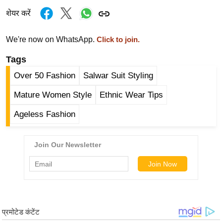
ड
शेयर करें
हॉ
ली
We're now on WhatsApp.
Click to join.
वु
ड
Tags
फि
Over 50 Fashion
Salwar Suit Styling
ल्म
स
Mature Women Style
Ethnic Wear Tips
मी
Ageless Fashion
क्षा
B
r
e
a
k
i
n