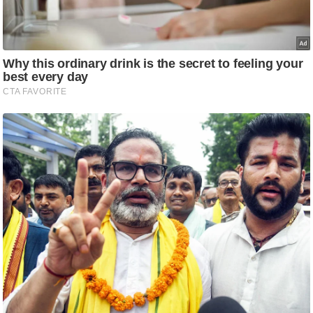
ष
ण
स
म
सा
म
यि
क
मा
तृ
भू
मि
स्तं
भ
ए
म
.