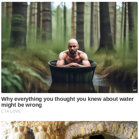
g
N
e
w
s
ला
इ
फ
स्टा
इ
ल
टे
क्नॉ
लॉ
जी
ब्यू
टी