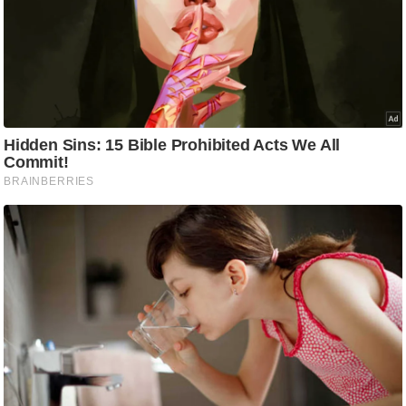
ट
ने
स
मं
त्रा
रि
ले
श
न
शि
प
रा
ज
नी
ति
वि
श्ले