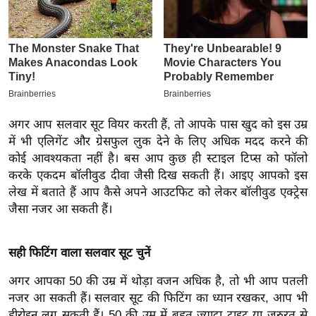
इ
म
ई
-
पे
प
अगर आप सलवार सूट वियर करती हैं, तो आपके पास खुद को इस उम्र
र
में भी एलिगेंट और ग्रेसफुल लुक देने के लिए अधिक मदद करने की
मि
कोई आवश्यकता नहीं है। बस आप कुछ ही स्टाइल टिप्स को फॉलो
सा
करके एकदम बॉलीवुड दीवा जैसी दिख सकती हैं। आइए आपको इस
ल
लेख में बताते हैं आप कैसे अपने आउटफिट को लेकर बॉलीवुड एक्ट्रेस
जैसा नजर आ सकती हैं।
बे
मि
सही फिटिंग वाला सलवार सूट चुनें
सा
ल
अगर आपका 50 की उम्र में थोड़ा वजन अधिक है, तो भी आप पतली
नजर आ सकती हैं। सलवार सूट की फिटिंग का ध्यान रखकर, आप भी
श
हीरोइन लग सकती हैं। 50 की उम्र में बहुत ज्यादा टाइट या जरुरत से