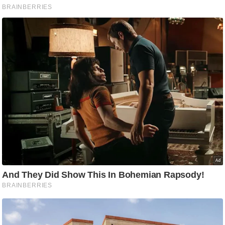
ति
ष
प्र
भु
म
हि
मा
/
ध
र्म
स्थ
ल
व्र
त
त्यो
हा
र