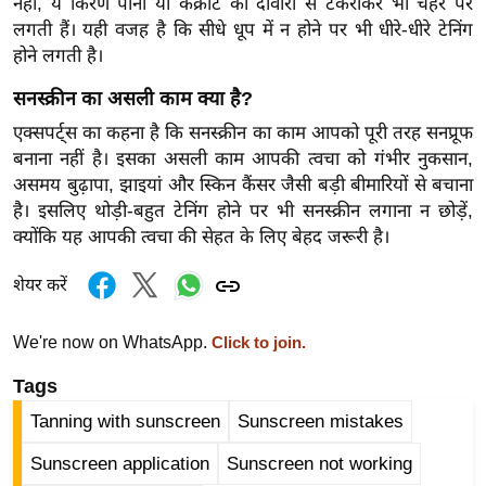
ड
नहीं, ये किरणें पानी या कंक्रीट की दीवारों से टकराकर भी चेहरे पर
लगती हैं। यही वजह है कि सीधे धूप में न होने पर भी धीरे-धीरे टेनिंग
हॉ
होने लगती है।
ली
वु
सनस्क्रीन का असली काम क्या है?
ड
एक्सपर्ट्स का कहना है कि सनस्क्रीन का काम आपको पूरी तरह सनप्रूफ
फि
बनाना नहीं है। इसका असली काम आपकी त्वचा को गंभीर नुकसान,
ल्म
असमय बुढ़ापा, झाइयां और स्किन कैंसर जैसी बड़ी बीमारियों से बचाना
स
है। इसलिए थोड़ी-बहुत टेनिंग होने पर भी सनस्क्रीन लगाना न छोड़ें,
मी
क्योंकि यह आपकी त्वचा की सेहत के लिए बेहद जरूरी है।
क्षा
शेयर करें
B
r
We're now on WhatsApp.
Click to join.
e
a
Tags
k
Tanning with sunscreen
Sunscreen mistakes
i
Sunscreen application
Sunscreen not working
n