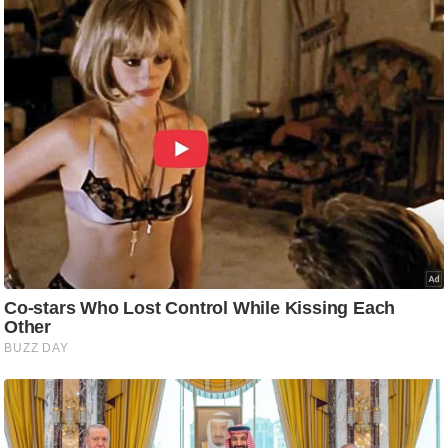
ष
ण
स
म
सा
म
यि
क
मा
तृ
भू
मि
स्तं
भ
ए
म
.