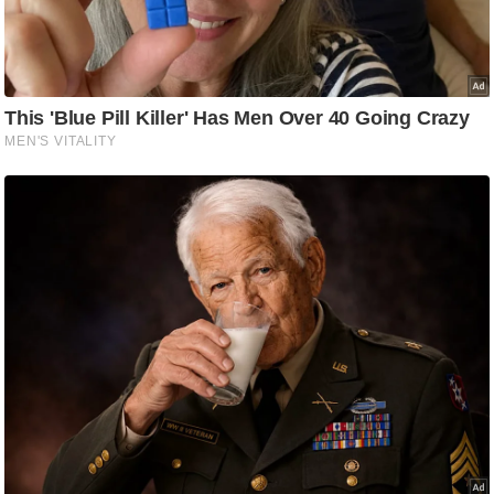
/
फै
श
न
घ
रे
लू
नु
स्खे
प
र्य
ट
न
स्थ
ल
फि