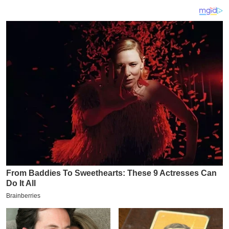
य
ब
ज
ट
खे
ल
क्रि
के
ट
I
P
L
2
0
2
6
क्रा