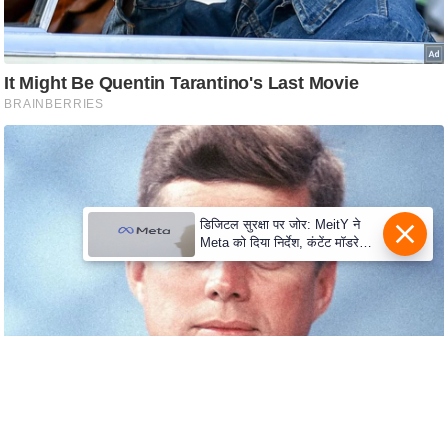
s
a
l
C
o
d
e
O
f
डिजिटल सुरक्षा पर जोर: MeitY ने
E
Meta को दिया निर्देश, कंटेंट मॉडरेशन
मजबूत करे
t
h
i
c
s
R
S