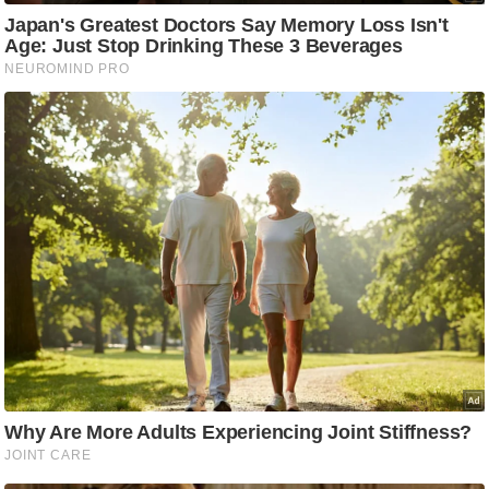
ट
ने
स
मं
त्रा
रि
ले
श
न
शि
प
रा
ज
नी
ति
वि
श्ले