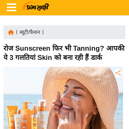
|
ब्यूटी/फैशन
|
ता
रोज Sunscreen फिर भी Tanning? आपकी
ज़ा
ख
ये 3 गलतियां Skin को बना रही हैं डार्क
ब
र
रा
ष्ट्री
य
अं
त
र्रा
ष्ट्री