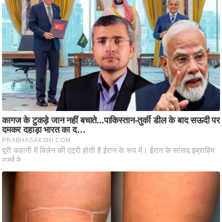
आ
र
.
आ
ई
.
चा
य
प
र
स
मी
क्षा
ध
र्म
ज्यो