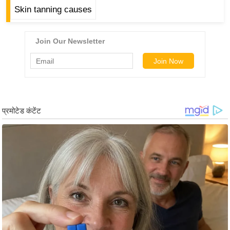
g
Skin tanning causes
N
e
w
s
ला
इ
फ
स्टा
इ
ल
टे
क्नॉ
लॉ
जी
ब्यू
टी