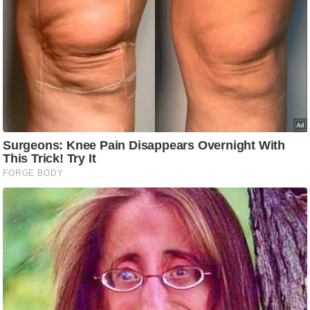
ति
ष
प्र
भु
म
हि
मा
/
ध
र्म
स्थ
ल
व्र
त
त्यो
हा
र