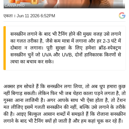
CANVA PRO
य
बि
एकता
। Jun 11 2026 6:52PM
ज़
ने
सनस्क्रीन लगाने के बाद भी टैनिंग होने की मुख्य वजह उसे लगाने
स
का गलत तरीका है, जैसे कम मात्रा में लगाना और हर 2-3 घंटे में
उ
दोबारा न लगाना। पूरी सुरक्षा के लिए हमेशा ब्रॉड-स्पेक्ट्रम
द्यो
सनस्क्रीन चुनें जो UVA और UVB, दोनों हानिकारक किरणों से
ग
त्वचा का बचाव कर सके।
ज
ग
त
अक्सर हम सोचते हैं कि सनस्क्रीन लगा लिया, तो अब धूप हमारा कुछ
वि
नहीं बिगाड़ सकती। लेकिन फिर भी जब चेहरा काला पड़ने लगता है, तो
गुस्सा आना लाजिमी है। अगर आपके साथ भी ऐसा होता है, तो टेंशन
शे
मत लीजिए इसमें गलती सनस्क्रीन की नहीं, बल्कि उसे लगाने के तरीके
ष
की है। आइए बिल्कुल आसान शब्दों में समझते हैं कि रोजाना सनस्क्रीन
ज्ञ
लगाने के बाद भी टैनिंग क्यों हो जाती है और हम कहां चूक कर रहे हैं।
रा