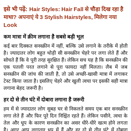
ख्सि
इसे भी पढ़ें:
Hair Styles: Hair Fall से चौड़ा दिख रहा है
य
माथा? अपनाएं ये 3 Stylish Hairstyles, मिलेगा नया
त
Look
यं
ग
कम मात्रा में क्रीम लगाना है सबसे बड़ी भूल
इं
कई बार दिक्कत सनस्क्रीन में नहीं, बल्कि उसे लगाने के तरीके में होती
डि
है। ज्यादातर लोग बहुत थोड़ी सी सनस्क्रीन चेहरे पर लगा लेते हैं और
या
सोचते हैं कि वे पूरी तरह सुरक्षित हैं। लेकिन सच यह है कि सनस्क्रीन की
सा
एक पतली परत लगाने से पूरा फायदा नहीं मिलता। लैब में जब
हि
सनस्क्रीन की जांच की जाती है, तो उसे अच्छी-खासी मात्रा में लगाकर
त्य
टेस्ट किया जाता है। इसलिए चेहरे और खुली त्वचा पर इसकी सही मात्रा
लगाना बेहद जरूरी है।
ज
ग
हर दो से तीन घंटे में दोबारा लगाना है जरूरी
त
हम में से ज्यादातर लोग सुबह घर से निकलते समय एक बार सनस्क्रीन
ऑ
लगा लेते हैं और फिर पूरे दिन निश्चिंत रहते हैं। लेकिन पसीने, त्वचा के
टो
तेल और धूप के कारण सनस्क्रीन का असर धीरे-धीरे खत्म होने लगता
व
है। अगर आप लगातार धूप में हैं और हर दो से तीन घंटे में दोबारा