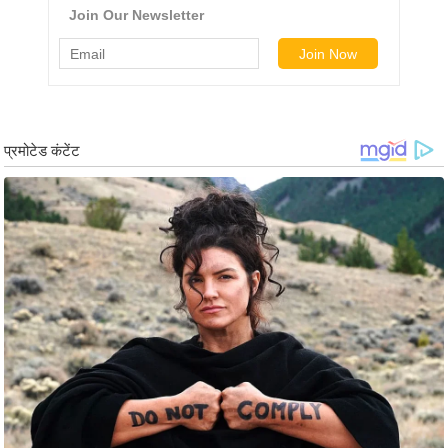
ड
हॉ
ली
वु
ड
फि
ल्म
स
मी
क्षा
B
r
e
a
k
i
n