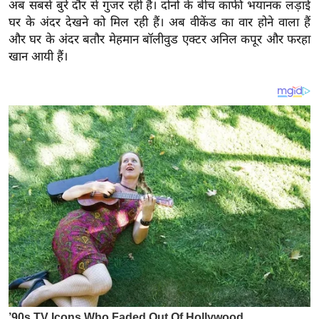
य
अब सबसे बुरे दौर से गुजर रही हैं। दोनों के बीच काफी भयानक लड़ाई
घर के अंदर देखने को मिल रही हैं। अब वीकेंड का वार होने वाला हैं
ब
और घर के अंदर बतौर मेहमान बॉलीवुड एक्टर अनिल कपूर और फरहा
ज
खान आयी हैं।
ट
खे
ल
क्रि
के
ट
I
P
L
2
0
2
6
क्रा