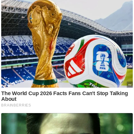
/
फै
श
न
घ
रे
लू
नु
स्खे
प
र्य
ट
न
स्थ
ल
फि