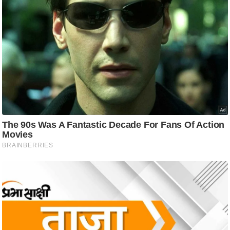
ट
ने
स
मं
त्रा
रि
ले
श
न
शि
प
रा
ज
नी
ति
वि
श्ले