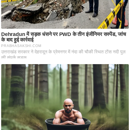
ति
ष
प्र
भु
म
हि
मा
/
ध
र्म
स्थ
ल
व्र
त
त्यो
हा
र