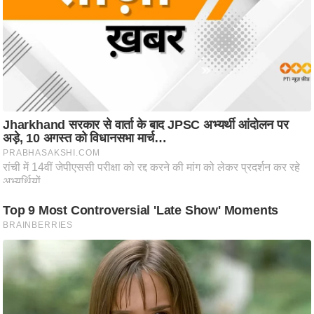
ष
ण
स
म
सा
म
यि
क
मा
तृ
भू
मि
स्तं
भ
ए
म
.