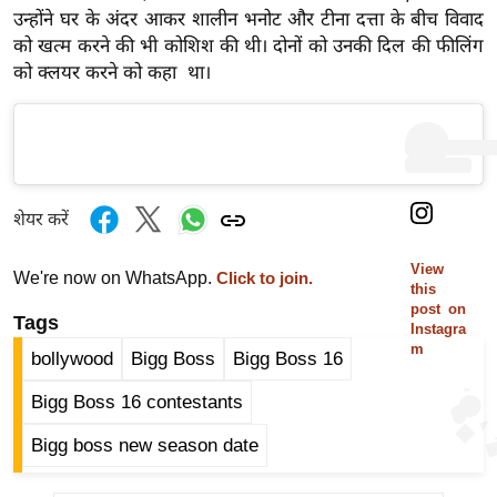
र्ल्ड
उन्होंने घर के अंदर आकर शालीन भनोट और टीना दत्ता के बीच विवाद
को खत्म करने की भी कोशिश की थी। दोनों को उनकी दिल की फीलिंग
न्यू
को क्लयर करने को कहा था।
ज
ब्री
फ
म
नो
शेयर करें
रं
ज
View
We're now on WhatsApp.
Click to join.
न
this
post on
ज
Tags
Instagra
ग
m
bollywood
Bigg Boss
Bigg Boss 16
त
Bigg Boss 16 contestants
बॉ
ली
Bigg boss new season date
वु