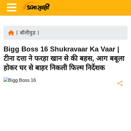
|
बॉलीवुड
|
ता
Bigg Boss 16 Shukravaar Ka Vaar |
ज़ा
ख
टीना दत्ता ने फरहा खान से की बहस, आग बबूला
ब
होकर घर से बाहर निकली फिल्म निर्देशक
र
रा
ष्ट्री
य
अं
त
र्रा
ष्ट्री