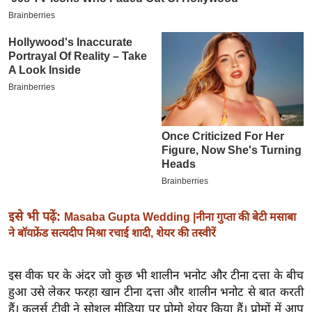
इ
म
ई
-
पे
प
र
मि
सा
ल
इसे भी पढ़ें:
Masaba Gupta Wedding |नीना गुप्ता की बेटी मसाबा
बे
ने बॉयफ्रेंड सत्यदीप मिश्रा रचाई शादी, शेयर की तस्वीरें
मि
सा
इस वीक घर के अंदर जो कुछ भी शालीन भनोट और टीना दत्ता के बीच
ल
हुआ उसे लेकर फरहा खान टीना दत्ता और शालीन भनोट से बात करती
श
हैं। कलर्स टीवी ने सोशल मीडिया पर प्रोमो शेयर किया हैं। प्रोमों में आप