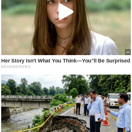
आ
र
.
आ
ई
.
चा
य
प
र
स
मी
क्षा
ध
र्म
ज्यो