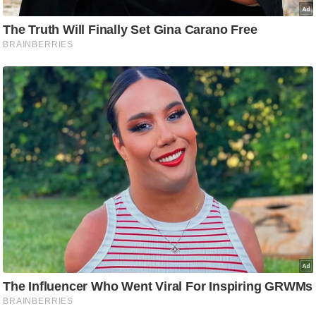
g
N
e
w
s
ला
इ
फ
स्टा
इ
ल
टे
क्नॉ
लॉ
जी
ब्यू
टी