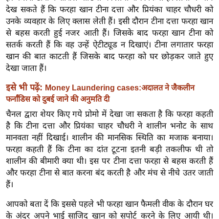
ख्सि
देख सकते हैं कि फरहा खान टीना दत्ता और प्रियंका चाहर चौधरी को
य
उनके व्यवहार के लिए क्लास लेती हैं। इसी दौरान टीना दत्ता फरहा खान
त
से बहस करती हुई नजर आती हैं। जिसके बाद फरहा खान टीना को
यं
सतर्क करती हैं कि वह उन्हें ऐटीट्यूड न दिखाएं। टीना लगातार फरहा
खान की बात काटती हैं जिसके बाद फरहा को घर छोड़कर जाते हुए
ग
देखा जाता हैं।
इं
डि
इसे भी पढ़ें:
Money Laundering cases:अदालत ने जैकलीन
या
फर्नांडिस को दुबई जाने की अनुमति दी
सा
चैनल द्वारा शेयर किए गये प्रोमो में देखा जा सकता है कि फरहा कहती
हि
है कि टीना दत्ता और प्रियंका चाहर चौधरी ने शालीन भनोट के साथ
त्य
मानवता नहीं दिखाई। शालीन की मानसिक स्थिति का मजाक बनाया।
ज
फरहा कहती हैं कि टीना का दांत टूटना इतनी बड़ी तकलीफ थी तो
ग
शालीन की बीमारी क्या थी। इस पर टीना दत्ता फरहा से बहस करती हैं
और फरहा टीना से बात करना बंद करती है और मंच से नीचे उतर जाती
त
हैं।
ऑ
टो
आपको बता दें कि इससे पहले भी फरहा खान फैमली वीक के दौरान घर
व
के अंदर अपने भाई साजिद खान को सपोर्ट करने के लिए आयी थी।