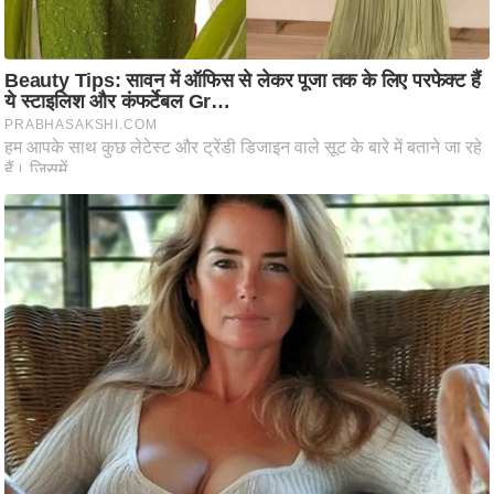
ट
ने
स
मं
त्रा
रि
ले
श
न
शि
प
रा
ज
नी
ति
वि
श्ले