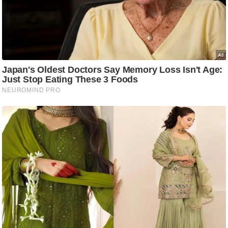
/
फै
श
न
घ
रे
लू
नु
स्खे
प
र्य
ट
न
स्थ
ल
फि