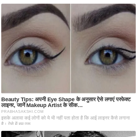
आ
र
.
आ
ई
.
चा
य
प
र
स
मी
क्षा
ध
र्म
ज्यो