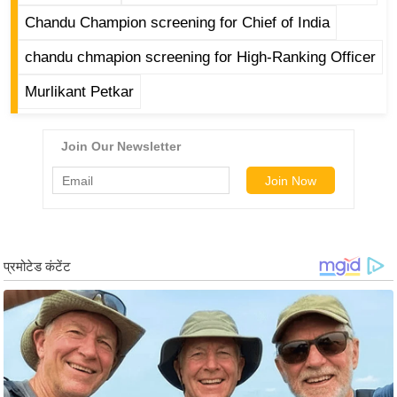
र्ल्ड
Chandu Champion screening for Chief of India
न्यू
chandu chmapion screening for High-Ranking Officer
ज
ब्री
Murlikant Petkar
फ
म
नो
रं
ज
न
ज
ग
त
बॉ
ली
वु