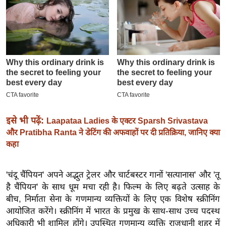
इ
म
ई
-
पे
प
र
मि
इसे भी पढ़ें:
Laapataa Ladies के एक्टर Sparsh Srivastava
सा
और Pratibha Ranta ने डेटिंग की अफवाहों पर दी प्रतिक्रिया, जानिए क्या
ल
कहा
बे
मि
'चंदू चैंपियन' अपने अद्भुत ट्रेलर और चार्टबस्टर गानों 'सत्यानास' और 'तू
है चैंपियन' के साथ धूम मचा रही है। फिल्म के लिए बढ़ते उत्साह के
सा
बीच, निर्माता सेना के गणमान्य व्यक्तियों के लिए एक विशेष स्क्रीनिंग
ल
आयोजित करेंगे। स्क्रीनिंग में भारत के प्रमुख के साथ-साथ उच्च पदस्थ
श
अधिकारी भी शामिल होंगे। उपस्थित गणमान्य व्यक्ति राजधानी शहर में