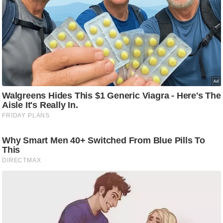
ड
हॉ
ली
वु
ड
फि
ल्म
स
मी
क्षा
B
r
e
a
k
i
n