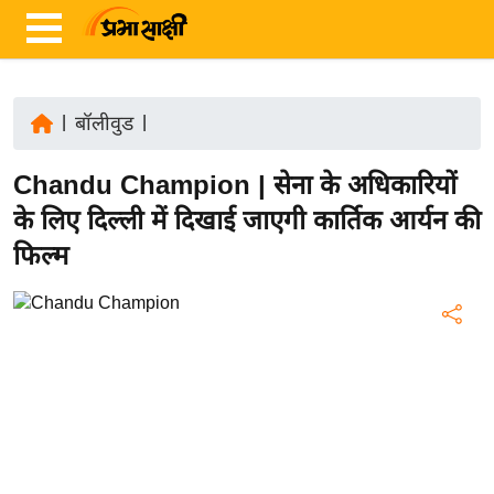
|
बॉलीवुड
|
ता
Chandu Champion | सेना के अधिकारियों
ज़ा
ख
के लिए दिल्ली में दिखाई जाएगी कार्तिक आर्यन की
ब
फिल्म
र
रा
ष्ट्री
य
अं
त
र्रा
ष्ट्री