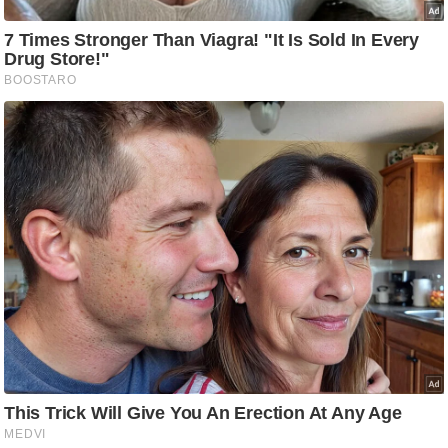
ष
ण
स
म
सा
म
यि
क
मा
तृ
भू
मि
स्तं
भ
ए
म
.