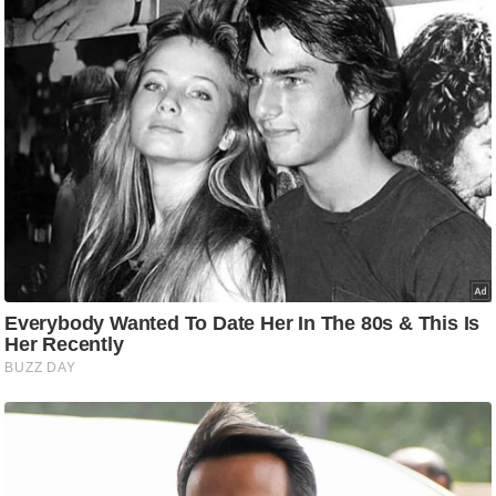
ति
ष
प्र
भु
म
हि
मा
/
ध
र्म
स्थ
ल
व्र
त
त्यो
हा
र