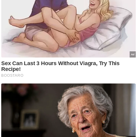
g
N
e
w
s
ला
इ
फ
स्टा
इ
ल
टे
क्नॉ
लॉ
जी
ब्यू
टी