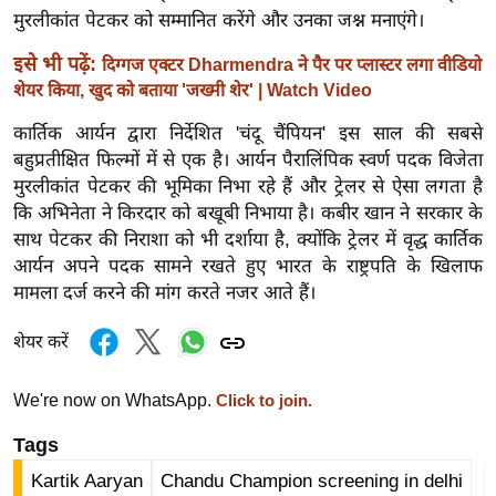
ख्सि
मुरलीकांत पेटकर को सम्मानित करेंगे और उनका जश्न मनाएंगे।
य
इसे भी पढ़ें:
दिग्गज एक्टर Dharmendra ने पैर पर प्लास्टर लगा वीडियो
त
शेयर किया, खुद को बताया 'जख्मी शेर' | Watch Video
यं
ग
कार्तिक आर्यन द्वारा निर्देशित 'चंदू चैंपियन' इस साल की सबसे
इं
बहुप्रतीक्षित फिल्मों में से एक है। आर्यन पैरालिंपिक स्वर्ण पदक विजेता
डि
मुरलीकांत पेटकर की भूमिका निभा रहे हैं और ट्रेलर से ऐसा लगता है
कि अभिनेता ने किरदार को बखूबी निभाया है। कबीर खान ने सरकार के
या
साथ पेटकर की निराशा को भी दर्शाया है, क्योंकि ट्रेलर में वृद्ध कार्तिक
सा
आर्यन अपने पदक सामने रखते हुए भारत के राष्ट्रपति के खिलाफ
हि
मामला दर्ज करने की मांग करते नजर आते हैं।
त्य
ज
शेयर करें
ग
त
We're now on WhatsApp.
Click to join.
ऑ
Tags
टो
Kartik Aaryan
Chandu Champion screening in delhi
व