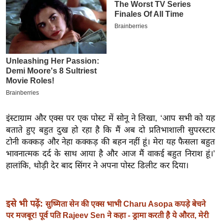
इ
म
ई
-
पे
प
र
मि
इंस्टाग्राम और एक्स पर एक पोस्ट में सोनू ने लिखा, ‘आप सभी को यह
सा
बताते हुए बहुत दुख हो रहा है कि मैं अब दो प्रतिभाशाली सुपरस्टार
ल
टोनी कक्कड़ और नेहा कक्कड़ की बहन नहीं हूं। मेरा यह फैसला बहुत
भावनात्मक दर्द के साथ आया है और आज मैं वाकई बहुत निराश हूं।’
बे
हालांकि, थोड़ी देर बाद सिंगर ने अपना पोस्ट डिलीट कर दिया।
मि
सा
ल
इसे भी पढ़ें:
सुष्मिता सेन की एक्स भाभी Charu Asopa कपड़े बेचने
श
पर मजबूर! पूर्व पति Rajeev Sen ने कहा - ड्रामा करती है ये औरत, मेरी