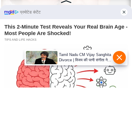
c
y
प्रमोटेड कंटेंट
G
r
This 2-Minute Test Reveals Your Real Brain Age -
i
Most People Are Shocked!
e
TIPS AND LIFE HACKS
v
Tamil Nadu CM Vijay Sanghita
a
Divorce | विजय की पत्नी संगीता ने
n
वापस ली तलाक की अर्जी, कोर्ट ने
c
मामले को किया निपटाया
e
R
e
d
r
e
Photos From The 70s That Defined A Beauty
s
Standard