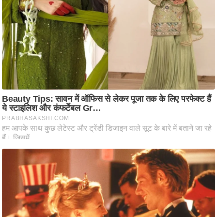
ष
ण
स
म
सा
म
यि
क
मा
तृ
भू
मि
स्तं
भ
ए
म
.