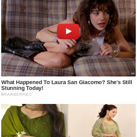
ट
ने
स
मं
त्रा
रि
ले
श
न
शि
प
रा
ज
नी
ति
वि
श्ले