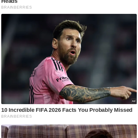
/
फै
श
न
घ
रे
लू
नु
स्खे
प
र्य
ट
न
स्थ
ल
फि