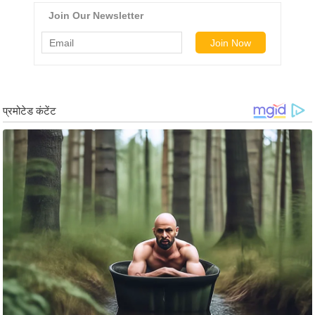
ड
हॉ
ली
वु
ड
फि
ल्म
स
मी
क्षा
B
r
e
a
k
i
n