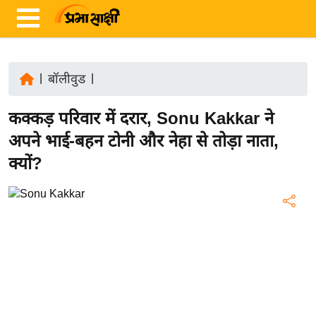
|
बॉलीवुड
|
ता
कक्कड़ परिवार में दरार, Sonu Kakkar ने
ज़ा
ख
अपने भाई-बहन टोनी और नेहा से तोड़ा नाता,
ब
क्यों?
र
रा
ष्ट्री
य
अं
त
र्रा
ष्ट्री