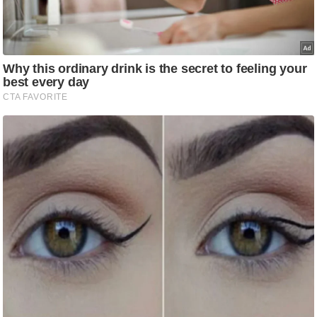
ति
ष
प्र
भु
म
हि
मा
/
ध
र्म
स्थ
ल
व्र
त
त्यो
हा
र