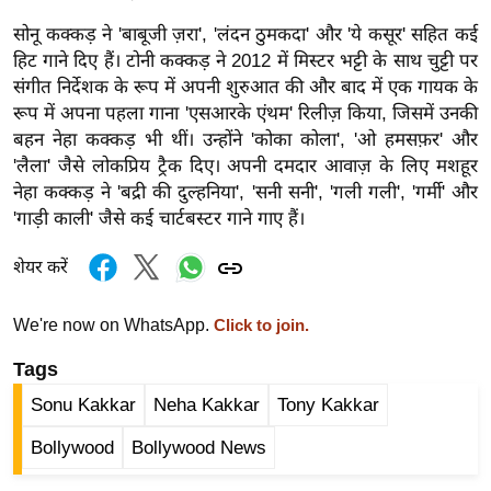
र्ल्ड
सोनू कक्कड़ ने 'बाबूजी ज़रा', 'लंदन ठुमकदा' और 'ये कसूर' सहित कई
न्यू
हिट गाने दिए हैं। टोनी कक्कड़ ने 2012 में मिस्टर भट्टी के साथ चुट्टी पर
ज
संगीत निर्देशक के रूप में अपनी शुरुआत की और बाद में एक गायक के
ब्री
रूप में अपना पहला गाना 'एसआरके एंथम' रिलीज़ किया, जिसमें उनकी
फ
बहन नेहा कक्कड़ भी थीं। उन्होंने 'कोका कोला', 'ओ हमसफ़र' और
'लैला' जैसे लोकप्रिय ट्रैक दिए। अपनी दमदार आवाज़ के लिए मशहूर
म
नेहा कक्कड़ ने 'बद्री की दुल्हनिया', 'सनी सनी', 'गली गली', 'गर्मी' और
नो
'गाड़ी काली' जैसे कई चार्टबस्टर गाने गाए हैं।
रं
ज
शेयर करें
न
ज
We're now on WhatsApp.
Click to join.
ग
Tags
त
बॉ
Sonu Kakkar
Neha Kakkar
Tony Kakkar
ली
Bollywood
Bollywood News
वु