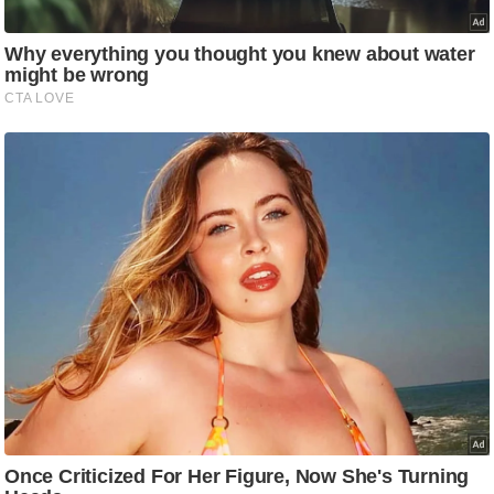
g
N
e
w
s
ला
इ
फ
स्टा
इ
ल
टे
क्नॉ
लॉ
जी
ब्यू
टी