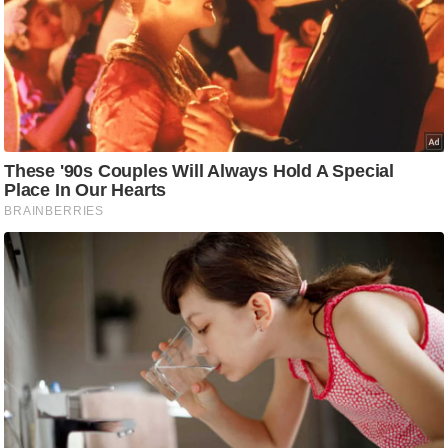
आ
र
.
आ
ई
.
चा
य
प
र
स
मी
क्षा
ध
र्म
ज्यो