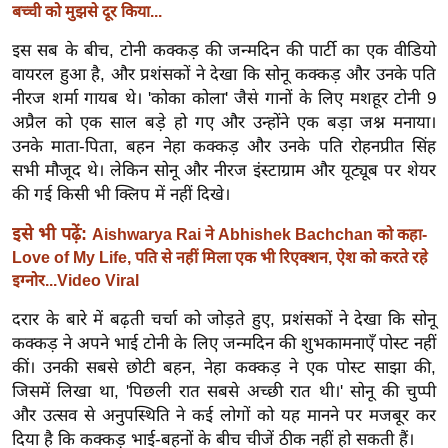
ख्सि
बच्ची को मुझसे दूर किया...
य
इस सब के बीच, टोनी कक्कड़ की जन्मदिन की पार्टी का एक वीडियो
त
वायरल हुआ है, और प्रशंसकों ने देखा कि सोनू कक्कड़ और उनके पति
यं
नीरज शर्मा गायब थे। 'कोका कोला' जैसे गानों के लिए मशहूर टोनी 9
ग
अप्रैल को एक साल बड़े हो गए और उन्होंने एक बड़ा जश्न मनाया।
इं
उनके माता-पिता, बहन नेहा कक्कड़ और उनके पति रोहनप्रीत सिंह
डि
सभी मौजूद थे। लेकिन सोनू और नीरज इंस्टाग्राम और यूट्यूब पर शेयर
या
की गई किसी भी क्लिप में नहीं दिखे।
सा
इसे भी पढ़ें:
Aishwarya Rai ने Abhishek Bachchan को कहा-
हि
Love of My Life, पति से नहीं मिला एक भी रिएक्शन, ऐश को करते रहे
त्य
इग्नोर...Video Viral
ज
दरार के बारे में बढ़ती चर्चा को जोड़ते हुए, प्रशंसकों ने देखा कि सोनू
ग
कक्कड़ ने अपने भाई टोनी के लिए जन्मदिन की शुभकामनाएँ पोस्ट नहीं
त
कीं। उनकी सबसे छोटी बहन, नेहा कक्कड़ ने एक पोस्ट साझा की,
ऑ
जिसमें लिखा था, 'पिछली रात सबसे अच्छी रात थी।' सोनू की चुप्पी
टो
और उत्सव से अनुपस्थिति ने कई लोगों को यह मानने पर मजबूर कर
व
दिया है कि कक्कड़ भाई-बहनों के बीच चीजें ठीक नहीं हो सकती हैं।