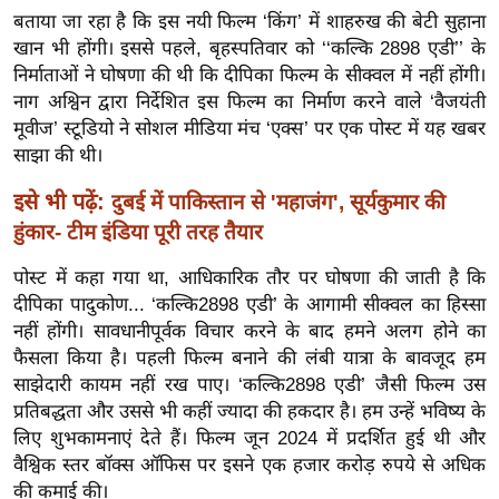
ख्सि
बताया जा रहा है कि इस नयी फिल्म ‘किंग’ में शाहरुख की बेटी सुहाना
य
खान भी होंगी। इससे पहले, बृहस्पतिवार को ‘‘कल्कि 2898 एडी’’ के
त
निर्माताओं ने घोषणा की थी कि दीपिका फिल्म के सीक्वल में नहीं होंगी।
यं
नाग अश्विन द्वारा निर्देशित इस फिल्म का निर्माण करने वाले ‘वैजयंती
मूवीज’ स्टूडियो ने सोशल मीडिया मंच ‘एक्स’ पर एक पोस्ट में यह खबर
ग
साझा की थी।
इं
डि
इसे भी पढ़ें:
दुबई में पाकिस्तान से 'महाजंग', सूर्यकुमार की
या
हुंकार- टीम इंडिया पूरी तरह तैयार
सा
पोस्ट में कहा गया था, आधिकारिक तौर पर घोषणा की जाती है कि
हि
दीपिका पादुकोण... ‘कल्कि2898 एडी’ के आगामी सीक्वल का हिस्सा
त्य
नहीं होंगी। सावधानीपूर्वक विचार करने के बाद हमने अलग होने का
ज
फैसला किया है। पहली फिल्म बनाने की लंबी यात्रा के बावजूद हम
ग
साझेदारी कायम नहीं रख पाए। ‘कल्कि2898 एडी’ जैसी फिल्म उस
त
प्रतिबद्धता और उससे भी कहीं ज्यादा की हकदार है। हम उन्हें भविष्य के
ऑ
लिए शुभकामनाएं देते हैं। फिल्म जून 2024 में प्रदर्शित हुई थी और
टो
वैश्विक स्तर बॉक्स ऑफिस पर इसने एक हजार करोड़ रुपये से अधिक
व
की कमाई की।