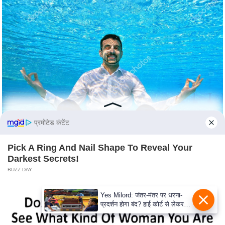
e
r
t
i
s
e
P
r
i
v
प्रमोटेड कंटेंट
a
c
Pick A Ring And Nail Shape To Reveal Your
Darkest Secrets!
y
BUZZ DAY
P
o
Yes Milord: जंतर-मंतर पर धरना-
l
प्रदर्शन होगा बंद? हाई कोर्ट से लेकर
i
सुप्रीम कोर्ट तक में क्या नई बहस छिड़
गई