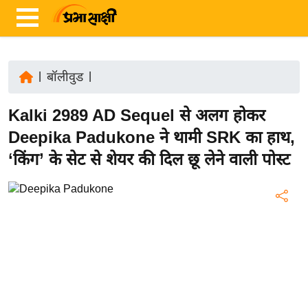
|
बॉलीवुड
|
ता
Kalki 2989 AD Sequel से अलग होकर
ज़ा
ख
Deepika Padukone ने थामी SRK का हाथ,
ब
‘किंग’ के सेट से शेयर की दिल छू लेने वाली पोस्ट
र
रा
ष्ट्री
य
अं
त
र्रा
ष्ट्री