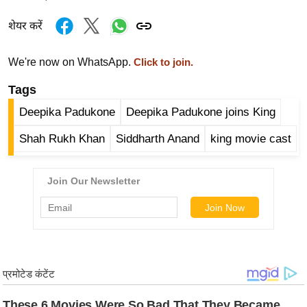
र्ल्ड
शेयर करें
न्यू
ज
We're now on WhatsApp.
Click to join.
ब्री
फ
Tags
म
Deepika Padukone
Deepika Padukone joins King
नो
Shah Rukh Khan
Siddharth Anand
king movie cast
रं
ज
न
ज
ग
त
बॉ
ली
वु