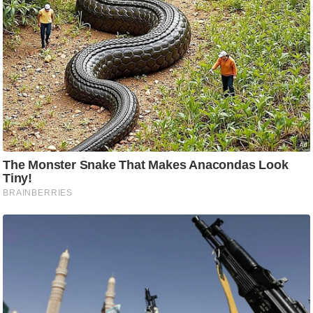
/
फै
श
न
घ
रे
लू
नु
स्खे
प
र्य
ट
न
स्थ
ल
फि