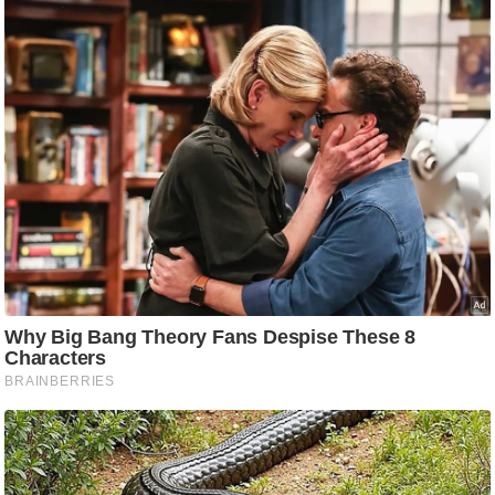
g
N
e
w
s
ला
इ
फ
स्टा
इ
ल
टे
क्नॉ
लॉ
जी
ब्यू
टी