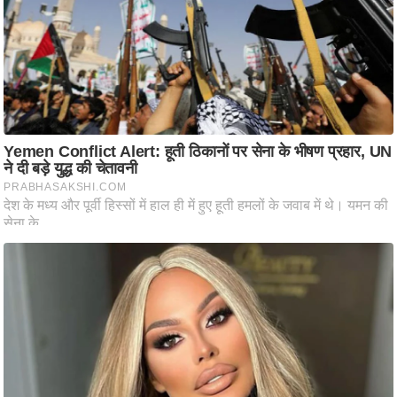
ट
ने
स
मं
त्रा
रि
ले
श
न
शि
प
रा
ज
नी
ति
वि
श्ले