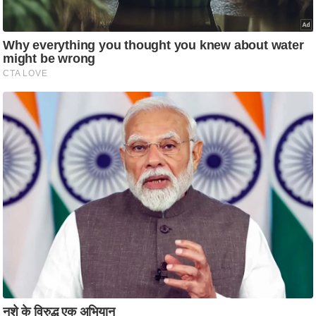
आ
र
.
आ
ई
.
चा
य
प
र
स
मी
क्षा
ध
र्म
ज्यो