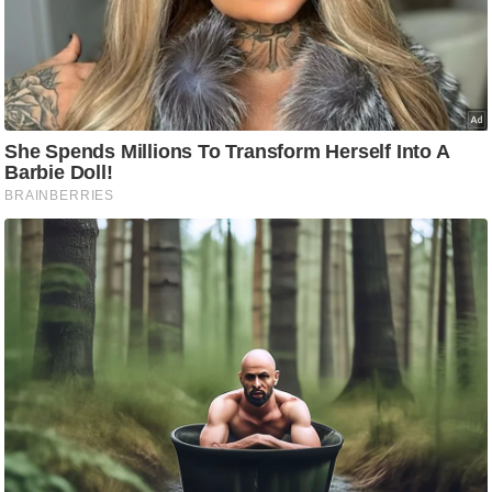
ष
ण
स
म
सा
म
यि
क
मा
तृ
भू
मि
स्तं
भ
ए
म
.