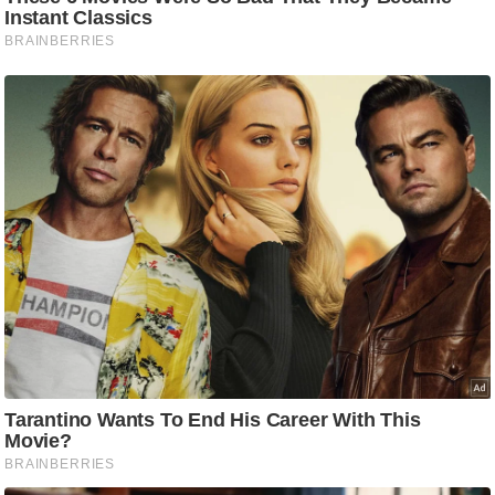
ड
हॉ
ली
वु
ड
फि
ल्म
स
मी
क्षा
B
r
e
a
k
i
n