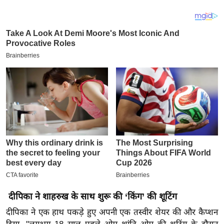
य
ब
ज
ट
खे
ल
क्रि
के
ट
I
P
L
2
0
2
दीपिका ने शाहरुख के साथ शुरू की ‘किंग’ की शूटिंग
6
दीपिका ने एक हाथ पकड़े हुए अपनी एक तस्वीर शेयर की और कैप्शन
क्रा