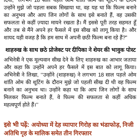
दिया, "लगभग 18 साल पहले ओम शांति ओम की शूटिंग के दौरान
उन्होंने मुझे जो पहला सबक सिखाया था, वह यह था कि फिल्म बनाने
इ
का अनुभव और आप जिन लोगों के साथ इसे बनाते हैं, वह उसकी
म
सफलता से कहीं ज़्यादा मायने रखता है। मैं इससे पूरी तरह सहमत हूँ
ई
और तब से मैंने अपने हर फैसले में इस सीख को लागू किया है। और
-
शायद यही वजह है कि हम साथ में अपनी छठी फिल्म बना रहे हैं?"
पे
शाहरुख के साथ छठे प्रोजेक्ट पर दीपिका ने शेयर की भावुक पोस्ट
प
र
अभिनेत्री ने एक मूल्यवान सीख देने के लिए शाहरुख का आभार जताया
और कहा कि उन्होंने अपने हर फैसले में इस बात को लागू किया।
मि
अभिनेत्री ने लिखा, ‘‘उन्होंने (शाहरुख) ने लगभग 18 साल पहले ओम
सा
शांति ओम की शूटिंग के दौरान मुझे जो पहली सीख दी थी वह फिल्म
ल
बनाने का अनुभव था। उन्होंने कहा था कि आप जिन लोगों के साथ
मिलकर फिल्म बनाते हैं, वे फिल्म की सफलता से कहीं अधिक
बे
महत्वपूर्ण होते हैं।’’
मि
सा
इसे भी पढ़ें:
अयोध्या में देह व्यापार गिरोह का भंडाफोड़, निजी
ल
अतिथि गृह के मालिक समेत तीन गिरफ्तार
श