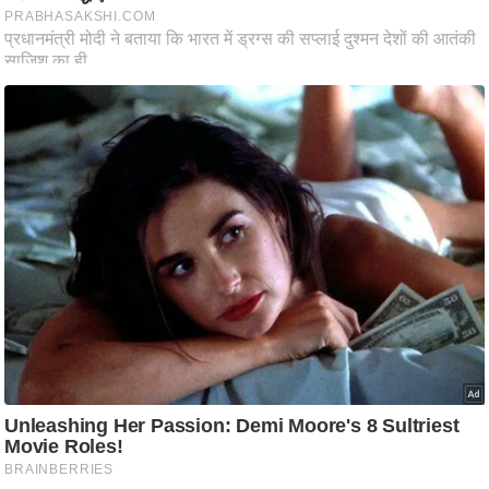
ति
ष
प्र
भु
म
हि
मा
/
ध
र्म
स्थ
ल
व्र
त
त्यो
हा
र