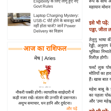
रूप के साथ आने
Eligibility के लिए लागू हुए नए
स्तंभ
Govt Rules
महायान मोशन पि
एम.
Laptop Charging Mystery:
आर.
USB-C पोर्ट होने के बावजूद क्यों
इसे भी पढ़ें:
नहीं होता चार्ज? जानें Power
आई.
पड्डा, जीता 
Delivery का विज्ञान
चाय पर
तेलुगु भाषा क
समीक्षा
रेड्डी, अनुराग
आज का राशिफल
धर्म
भूमिका निभाते
ज्योतिष
रिलीज़ होगी।
मेष | Aries
प्रभु
फर्स्ट लुक पोस
महिमा/
मोतियों का हा
धर्मस्थल
हैं। खास बात यह
व्रत
महेश बाबू के प
त्योहार
नौकरी पक्की होगी। व्यापारिक साझेदारी में
का पहला पोस
कड़ी नजर रखें। संतान की उन्नति से प्रसन्नता।
राशिफल
और 'उमा महेश्व
अशुभ समाचार, धन हानि और दुर्घटना।
विशेष
और पढ़ें