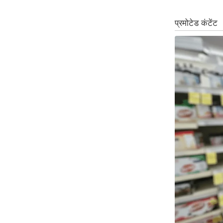
Code Of Ethics
RSS
Our Team
Expert Panel
Loksabhachunav
Android App