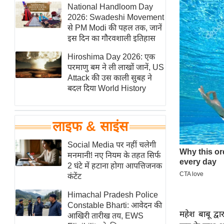
हॉलीवुड
National Handloom Day
2026: Swadeshi Movement
फिल्म समीक्षा
से PM Modi की पहल तक, जानें
Breaking
इस दिन का गौरवशाली इतिहास
News
Hiroshima Day 2026: एक
लाइफस्टाइल
परमाणु बम ने ली लाखों जानें, US
Attack की उस काली सुबह ने
टेक्नॉलॉजी
बदल दिया World History
ब्यूटी/फैशन
घरेलू नुस्खे
लाइफ & साइंस
पर्यटन स्थल
फिटनेस मंत्रा
Social Media पर नहीं चलेगी
मनमानी! नए नियम के तहत सिर्फ
रिलेशनशिप
2 घंटे में हटाना होगा आपत्तिजनक
राजनीति
कंटेंट
विश्लेषण
Himachal Pradesh Police
समसामयिक
Constable Bharti: आवेदन की
महेश बाबू द्व
आखिरी तारीख तय, EWS
मातृभूमि