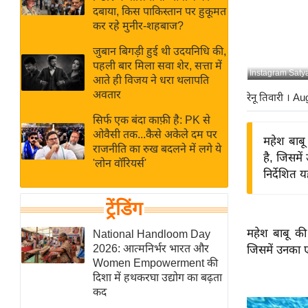
बजट
Hindi
दबाया, किस पाकिस्तान पर हुकूमत
खेल
News
कर रहे मुनीर-शहबाज?
क्रिकेट
जुबान बिगड़ी हुई थी उदयनिधि की,
Hindi
IPL
पहली बार मिला सवा शेर, सत्ता में
Instagram Saty
आते ही विजय ने धरा थलापति
Videos
2026
अवतार
रेनू तिवारी
। Au
क्राइम
सिर्फ एक बंदा काफ़ी है: PK से
ई-पेपर
ओवैसी तक...कैसे अकेले दम पर
महेश बाबू
मिसाल बेमिसाल
राजनीति का रुख बदलने में लगे ये
है, जिसमें
'लोन वॉरियर्स'
शख्सियत
निर्देशित
यंग इंडिया
ट्रेंडिंग
साहित्य जगत
ऑटो वर्ल्ड
महेश बाबू की
National Handloom Day
2026: आत्मनिर्भर भारत और
जिसमें उनका 
न्यूज ब्रीफ
Women Empowerment की
मनोरंजन जगत
दिशा में हथकरघा उद्योग का बढ़ता
कद
बॉलीवुड