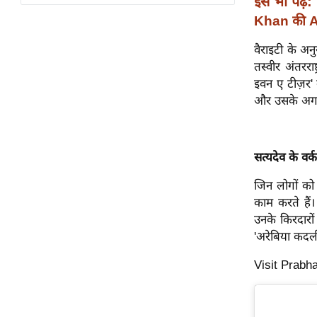
इसे भी पढ़ें:
विश्लेषण
Khan की A
ट्रेंडिंग
वैराइटी के अन
Q
तस्वीर अंतररा
u
इवन ए टीज़र' 
i
और उसके अगले 
c
k
L
सत्यदेव के वर्कफ़
i
n
जिन लोगों को 
k
काम करते हैं। उ
s
उनके किरदारों
'अरेबिया कदली
विधानसभा
Visit Prabh
चुनाव
फोटो
वीडियो