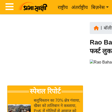
राष्ट्रीय
अंतर्राष्ट्रीय
बिज़नेस
Latest
ता
News
|
बॉली
ज़ा
in
ख
Rao Bah
Hindi
ब
फर्स्ट ल
र
Hindi
राष्ट्रीय
News
अंतर्राष्ट्रीय
Live
बिज़नेस
उद्योग
Breaking
स्पेशल रिपोर्ट
जगत
News in
विशेषज्ञ
Hindi
बलूचिस्तान का 70% क्षेत्र गंवाया,
राय
खैबर को तालिबान ने कब्जाया,
PoK में गोलियों से आवाज को