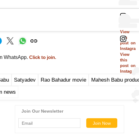
View
this
post on
Instagra
m
View
on WhatsApp.
Click to join.
this
post on
Instagra
m
Babu
Satyadev
Rao Bahadur movie
Mahesh Babu produc
lm news