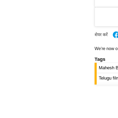
ऑडियो
इंफ़ोग्राफ़िक
राज्यों से
शहरों से
शेयर करें
वेब स्टोरी
कार्टून
We're now 
Short
Tags
Videos
Mahesh 
iOS App
About us
Telugu fi
Contact Editor
Advertise
Privacy Policy
Grievance
Redressal