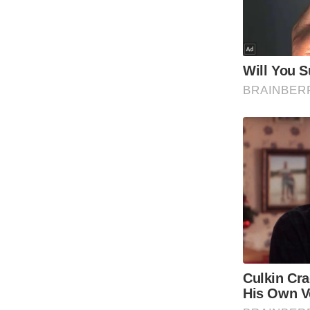
Code Of Ethics
RSS
Our Team
Expert Panel
Loksabhachunav
Android App