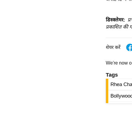
विश्लेषण
ट्रेंडिंग
डिस्क्लेमर:
प्
प्रकाशित की ग
Q
u
i
शेयर करें
c
k
L
We're now 
i
Tags
n
k
Rhea Cha
s
Bollywoo
विधानसभा
चुनाव
फोटो
वीडियो