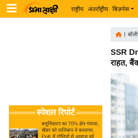
राष्ट्रीय
अंतर्राष्ट्रीय
बिज़नेस
Latest
ता
News
|
बॉली
ज़ा
in
ख
SSR Dru
Hindi
ब
राहत, बै
र
Hindi
राष्ट्रीय
News
अंतर्राष्ट्रीय
Live
बिज़नेस
उद्योग
Breaking
स्पेशल रिपोर्ट
जगत
News in
विशेषज्ञ
Hindi
बलूचिस्तान का 70% क्षेत्र गंवाया,
राय
खैबर को तालिबान ने कब्जाया,
PoK में गोलियों से आवाज को