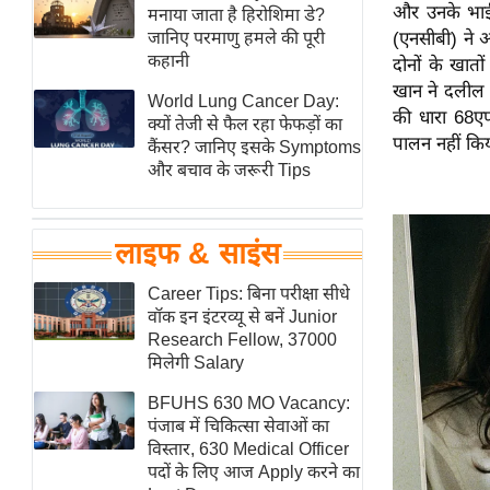
और उनके भाई क
हॉलीवुड
मनाया जाता है हिरोशिमा डे?
जानिए परमाणु हमले की पूरी
(एनसीबी) ने अ
फिल्म समीक्षा
कहानी
दोनों के खात
Breaking
खान ने दलील 
World Lung Cancer Day:
News
की धारा 68एफ
क्यों तेजी से फैल रहा फेफड़ों का
पालन नहीं कि
लाइफस्टाइल
कैंसर? जानिए इसके Symptoms
और बचाव के जरूरी Tips
टेक्नॉलॉजी
ब्यूटी/फैशन
घरेलू नुस्खे
लाइफ & साइंस
पर्यटन स्थल
Career Tips: बिना परीक्षा सीधे
फिटनेस मंत्रा
वॉक इन इंटरव्यू से बनें Junior
Research Fellow, 37000
रिलेशनशिप
मिलेगी Salary
राजनीति
BFUHS 630 MO Vacancy:
विश्लेषण
पंजाब में चिकित्सा सेवाओं का
समसामयिक
विस्तार, 630 Medical Officer
पदों के लिए आज Apply करने का
मातृभूमि