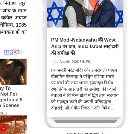
ियंत्रण ब्यूरो
नी जांच के तहत
 के वकील अयाज
अधिनियम, 1985
आवश्यकताओं का
PM Modi-Netanyahu की West
Asia पर बात, India-Israel साझेदारी
की समीक्षा की
राष्ट्रीय
Aug 06, 2026 7:51PM
प्रधानमंत्री नरेंद्र मोदी और इजरायली पीएम
बेंजामिन नेतन्याहू ने पश्चिम एशिया संघर्ष
पर चर्चा की तथा भारत-इज़राइल विशेष
रणनीतिक साझेदारी की समीक्षा की। दोनों
नेताओं ने विभिन्न क्षेत्रों में द्विपक्षीय सहयोग
को मज़बूत करने की अपनी प्रतिबद्धता
दोहराई, जो क्षेत्रीय स्थिरता और विदेश
नीति में भारत के बढ़ते महत्व को रेखांकित
करता है।