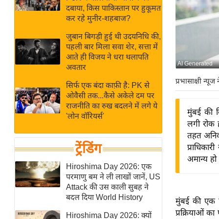
बजट
Hindi
दबाया, किस पाकिस्तान पर हुकूमत
खेल
News
कर रहे मुनीर-शहबाज?
क्रिकेट
जुबान बिगड़ी हुई थी उदयनिधि की,
Hindi
IPL
पहली बार मिला सवा शेर, सत्ता में
आते ही विजय ने धरा थलापति
Videos
2026
AI Generated
अवतार
क्राइम
प्रभासाक्षी न्यूज 
सिर्फ एक बंदा काफ़ी है: PK से
ई-पेपर
ओवैसी तक...कैसे अकेले दम पर
मिसाल बेमिसाल
राजनीति का रुख बदलने में लगे ये
मुंबई की 
'लोन वॉरियर्स'
शख्सियत
लगी रोक 
यंग इंडिया
तहत अनिवा
ट्रेंडिंग
प्राधिकारी
साहित्य जगत
अमान्य हो
ऑटो वर्ल्ड
Hiroshima Day 2026: एक
परमाणु बम ने ली लाखों जानें, US
न्यूज ब्रीफ
Attack की उस काली सुबह ने
मनोरंजन जगत
बदल दिया World History
मुंबई की एक 
बॉलीवुड
प्रक्रियाओं का
Hiroshima Day 2026: क्यों