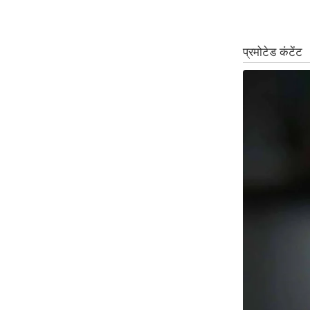
ऑडियो
इंफ़ोग्राफ़िक
राज्यों से
शहरों से
वेब स्टोरी
कार्टून
Short
Videos
iOS App
About us
Contact Editor
Advertise
Privacy Policy
Grievance
Redressal