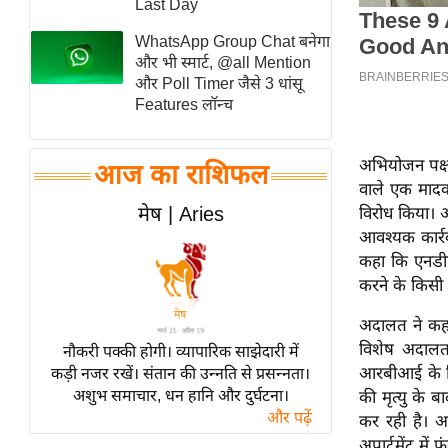
Last Day
स्तंभ
WhatsApp Group Chat बनेगा
एम.
और भी स्मार्ट, @all Mention
आर.
और Poll Timer जैसे 3 धांसू
Features लॉन्च
आई.
चाय पर
समीक्षा
अभियोजन पक्ष 
आज का राशिफल
वाले एक मादक 
धर्म
मेष | Aries
विरोध किया। 
ज्योतिष
आवश्यक कार्र
प्रभु
कहा कि एनडीप
महिमा/
करने के किसी 
धर्मस्थल
अदालत ने कहा 
व्रत
विशेष अदालत 
नौकरी पक्की होगी। व्यापारिक साझेदारी में
त्योहार
आरबीआई के नि
कड़ी नजर रखें। संतान की उन्नति से प्रसन्नता।
अशुभ समाचार, धन हानि और दुर्घटना।
की मृत्यु के 
राशिफल
और पढ़ें
कर रही है। अभ
विशेष
अपार्टमेंट में