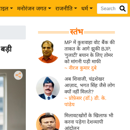
टाइल
मनोरंजन जगत
राजनीति
धर्म
स्तंभ
MP में कुशवाहा वोट बैंक की
 बड़ी
ताकत के आगे झुकी BJP,
'गुलाटी' बयान के लिए तोमर
को मांगनी पड़ी माफी
~ नीरज कुमार दुबे
अब शिवाजी, चंद्रशेखर
आज़ाद, भगत सिंह जैसे लोग
क्यों नहीं मिलते?
~ प्रोफ़ेसर (डॉ.) डी. के.
पांडेय
मिलावटखोरों के खिलाफ भी
करना पड़ेगा देशव्यापी
आंदोलन