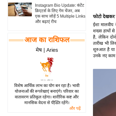
Instagram Bio Update: कंटेंट
स्तंभ
क्रिएटर्स के लिए गेम चेंजर, अब
एम.
फोटो देखकर क
एक साथ जोड़ें 5 Multiple Links
आर.
और बढ़ाएं रीच
ईशा मालवीय न
आई.
शख्स हाथों से
चाय पर
है, लेकिन दो
आज का राशिफल
समीक्षा
तारीख भी लिख
शुरुआत है या
मेष | Aries
धर्म
उनके नए काम 
ज्योतिष
प्रभु
महिमा/
धर्मस्थल
विशेष आर्थिक लाभ का योग बन रहा है। भावी
व्रत
योजनाओं की रूपरेखाएं बनाएंगे। परिवार का
त्योहार
वातावरण प्रतिकूल रहेगा। शारीरिक कष्ट और
मानसिक वेदना से पीडि़त रहेंगे।
राशिफल
और पढ़ें
विशेष