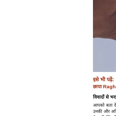
विश्लेषण
ट्रेंडिंग
Q
u
i
c
k
L
i
n
k
इसे भी पढ़ें:
s
छाया Ragh
विधानसभा
विवादों से भरा
चुनाव
आपको बता दें
फोटो
उनकी और अभिष
वीडियो