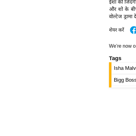
ईशा की जिंदगी
ऑडियो
और शो के बीच 
इंफ़ोग्राफ़िक
वोल्टेज ड्रामा
राज्यों से
शेयर करें
शहरों से
वेब स्टोरी
We're now 
कार्टून
Tags
Short
Isha Malv
Videos
Bigg Bos
iOS App
About us
Contact Editor
Advertise
Privacy Policy
Grievance
Redressal