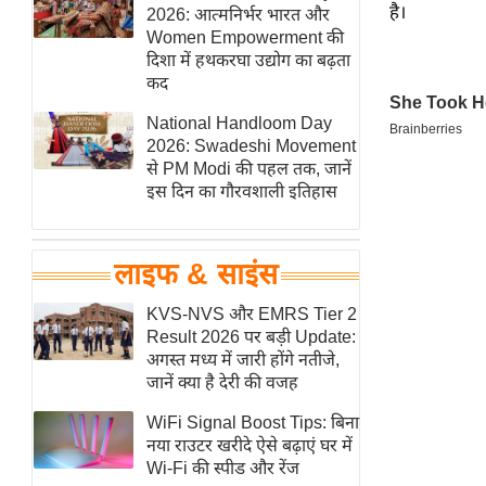
है।
हॉलीवुड
2026: आत्मनिर्भर भारत और
Women Empowerment की
फिल्म समीक्षा
दिशा में हथकरघा उद्योग का बढ़ता
Breaking
कद
News
National Handloom Day
लाइफस्टाइल
2026: Swadeshi Movement
से PM Modi की पहल तक, जानें
टेक्नॉलॉजी
इस दिन का गौरवशाली इतिहास
ब्यूटी/फैशन
घरेलू नुस्खे
लाइफ & साइंस
पर्यटन स्थल
फिटनेस मंत्रा
KVS-NVS और EMRS Tier 2
Result 2026 पर बड़ी Update:
रिलेशनशिप
अगस्त मध्य में जारी होंगे नतीजे,
राजनीति
जानें क्या है देरी की वजह
विश्लेषण
WiFi Signal Boost Tips: बिना
समसामयिक
नया राउटर खरीदे ऐसे बढ़ाएं घर में
Wi-Fi की स्पीड और रेंज
मातृभूमि