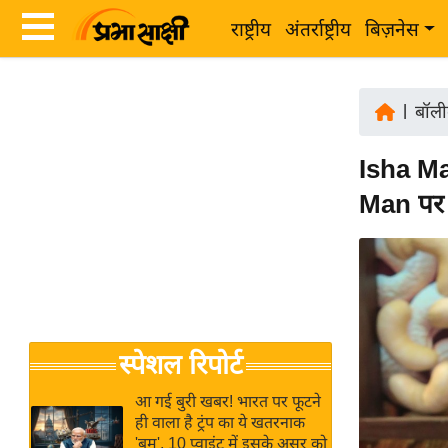
राष्ट्रीय
अंतर्राष्ट्रीय
बिज़नेस
Latest
ता
News
|
बॉली
ज़ा
in
ख
Isha Ma
Hindi
ब
Man पर 
र
Hindi
राष्ट्रीय
News
अंतर्राष्ट्रीय
Live
बिज़नेस
उद्योग
Breaking
स्पेशल रिपोर्ट
जगत
News in
विशेषज्ञ
Hindi
आ गई बुरी खबर! भारत पर फूटने
राय
ही वाला है ट्रंप का ये खतरनाक
'बम', 10 प्वाइंट में इसके असर को