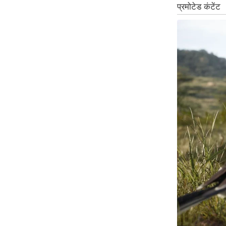
Code Of Ethics
RSS
Our Team
Expert Panel
Loksabhachunav
Android App