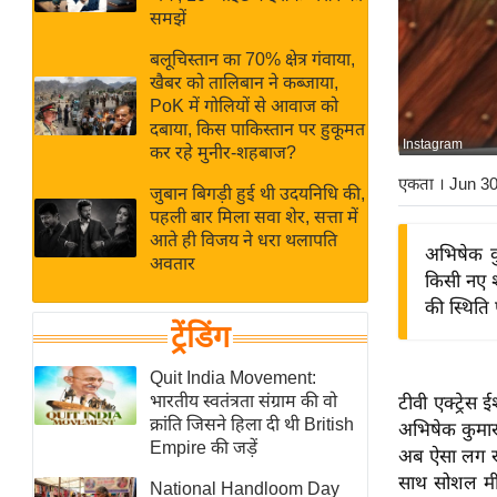
बजट
Hindi
समझें
खेल
News
बलूचिस्तान का 70% क्षेत्र गंवाया,
क्रिकेट
खैबर को तालिबान ने कब्जाया,
Hindi
IPL
PoK में गोलियों से आवाज को
दबाया, किस पाकिस्तान पर हुकूमत
Videos
2026
Instagram
कर रहे मुनीर-शहबाज?
क्राइम
एकता
। Jun 3
जुबान बिगड़ी हुई थी उदयनिधि की,
ई-पेपर
पहली बार मिला सवा शेर, सत्ता में
मिसाल बेमिसाल
आते ही विजय ने धरा थलापति
अभिषेक कु
अवतार
शख्सियत
किसी नए श
यंग इंडिया
की स्थिति
ट्रेंडिंग
साहित्य जगत
ऑटो वर्ल्ड
Quit India Movement:
भारतीय स्वतंत्रता संग्राम की वो
टीवी एक्ट्रेस
न्यूज ब्रीफ
क्रांति जिसने हिला दी थी British
अभिषेक कुमार 
मनोरंजन जगत
Empire की जड़ें
अब ऐसा लग रहा 
बॉलीवुड
साथ सोशल मीड
National Handloom Day