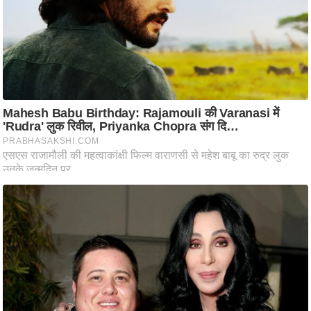
ट
ने
स
मं
त्रा
रि
ले
श
न
शि
प
रा
ज
नी
ति
वि
श्ले