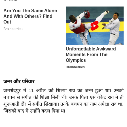
इ
म
ई
-
पे
प
र
मि
सा
ल
जन्म और परिवार
जमशेदपुर में 11 अप्रैल को शिल्पा राव का जन्म हुआ था। उनको
बे
बचपन से संगीत की शिक्षा मिली थी। उनके पिता एस वेंकेट राव ने ही
मि
शुरूआती दौर में संगीत सिखाया। उनके बचपन का नाम अपेक्षा राव था,
सा
जिसको बाद में उन्होंने बदल दिया था।
ल
श