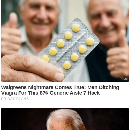
ड
हॉ
ली
वु
ड
फि
ल्म
स
मी
क्षा
B
r
e
a
k
i
n