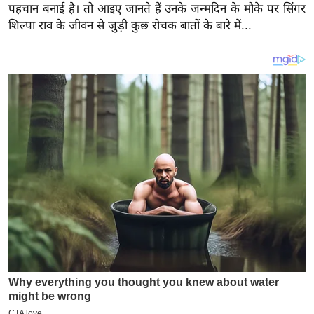
य
पहचान बनाई है। तो आइए जानते हैं उनके जन्मदिन के मौके पर सिंगर
ब
शिल्पा राव के जीवन से जुड़ी कुछ रोचक बातों के बारे में...
ज
ट
खे
ल
क्रि
के
ट
I
P
L
2
0
2
6
क्रा