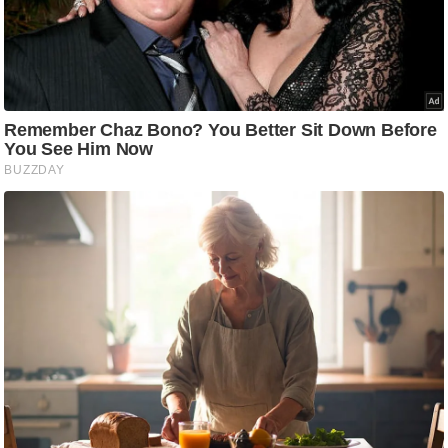
ष
ण
स
म
सा
म
यि
क
मा
तृ
भू
मि
स्तं
भ
ए
म
.