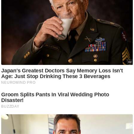
g
N
e
w
s
ला
इ
फ
स्टा
इ
ल
टे
क्नॉ
लॉ
जी
ब्यू
टी