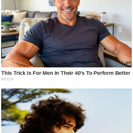
/
फै
श
न
घ
रे
लू
नु
स्खे
प
र्य
ट
न
स्थ
ल
फि