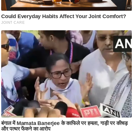
आ
र
.
आ
ई
.
चा
य
प
र
स
मी
क्षा
ध
र्म
ज्यो