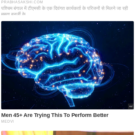
ति
ष
प्र
भु
म
हि
मा
/
ध
र्म
स्थ
ल
व्र
त
त्यो
हा
र