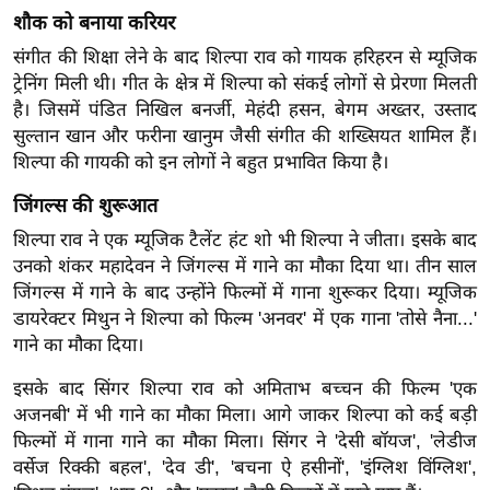
ख्सि
शौक को बनाया करियर
य
संगीत की शिक्षा लेने के बाद शिल्पा राव को गायक हरिहरन से म्यूजिक
त
ट्रेनिंग मिली थी। गीत के क्षेत्र में शिल्पा को संकई लोगों से प्रेरणा मिलती
यं
है। जिसमें पंडित निखिल बनर्जी, मेहंदी हसन, बेगम अख्तर, उस्ताद
ग
सुल्तान खान और फरीना खानुम जैसी संगीत की शख्सियत शामिल हैं।
इं
शिल्पा की गायकी को इन लोगों ने बहुत प्रभावित किया है।
डि
जिंगल्स की शुरूआत
या
शिल्पा राव ने एक म्यूजिक टैलेंट हंट शो भी शिल्पा ने जीता। इसके बाद
सा
उनको शंकर महादेवन ने जिंगल्स में गाने का मौका दिया था। तीन साल
हि
जिंगल्स में गाने के बाद उन्होंने फिल्मों में गाना शुरूकर दिया। म्यूजिक
त्य
डायरेक्टर मिथुन ने शिल्पा को फिल्म 'अनवर' में एक गाना 'तोसे नैना...'
ज
गाने का मौका दिया।
ग
त
इसके बाद सिंगर शिल्पा राव को अमिताभ बच्चन की फिल्म 'एक
अजनबी' में भी गाने का मौका मिला। आगे जाकर शिल्पा को कई बड़ी
ऑ
फिल्मों में गाना गाने का मौका मिला। सिंगर ने 'देसी बॉयज', 'लेडीज
टो
वर्सेज रिक्की बहल', 'देव डी', 'बचना ऐ हसीनों', 'इंग्लिश विंग्लिश',
व