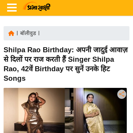
|
बॉलीवुड
|
ता
Shilpa Rao Birthday: अपनी जादुई आवाज़
ज़ा
ख
से दिलों पर राज करती हैं Singer Shilpa
ब
Rao, 42वें Birthday पर सुनें उनके हिट
र
Songs
रा
ष्ट्री
य
अं
त
र्रा
ष्ट्री