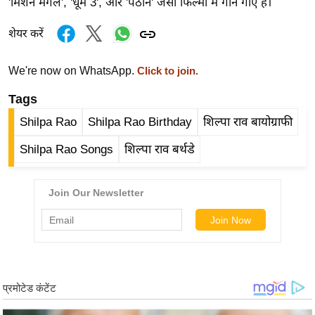
'मिशन मंगल', 'धूम 3', और 'पठान' जैसी फिल्मों में गाने गाए हैं।
र्ल्ड
न्यू
शेयर करें
ज
ब्री
We're now on WhatsApp.
Click to join.
फ
Tags
म
Shilpa Rao
Shilpa Rao Birthday
शिल्पा राव बायोग्राफी
नो
रं
Shilpa Rao Songs
शिल्पा राव बर्थडे
ज
न
ज
ग
त
बॉ
ली
वु