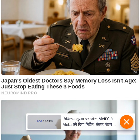
e
r
t
i
s
e
P
r
i
v
a
c
y
P
o
डिजिटल सुरक्षा पर जोर: MeitY ने
l
Meta को दिया निर्देश, कंटेंट मॉडरेशन
मजबूत करे
i