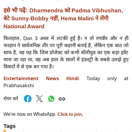
/
इसे भी पढ़ें:
Dharmendra को Padma Vibhushan,
फै
बेटे Sunny-Bobby नहीं, Hema Malini ने लेंगी
श
National Award
न
घ
फिलहाल, Don 3 अधर में लटकी हुई है। न तो रणवीर और न ही
रे
फरहान ने सार्वजनिक तौर पर पूरी कहानी बताई है, लेकिन एक बात जो
लू
साफ है, वह यह कि जिस प्रोजेक्ट को कभी बॉलीवुड का एक बड़ा इवेंट
माना जा रहा था, वह अब हाल के सालों में इंडस्ट्री के सबसे उलझे हुए
नु
विवादों में से एक बन गया है।
स्खे
प
Entertainment News Hindi
Today only at
र्य
Prabhasakshi
ट
शेयर करें
न
स्थ
We're now on WhatsApp.
Click to join.
ल
फि
Tags