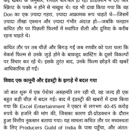
कई खबरों के अनुसार, रणवीर बार-बार हो रही प्रोडक्शन में देरी और
र्ल्ड
स्क्रिप्ट के पक्के न होने से नाखुश थे। यह भी दावा किया गया कि वह
न्यू
Don का एक ज़्यादा गहरा, ज़्यादा आक्रामक रूप चाहते थे—जिसमें
ज
ज़्यादा तीखा एक्शन और ज़्यादा गंभीर अंदाज़ हो—जबकि फरहान
कथित तौर पर पिछली फिल्मों में स्थापित शैली और दुनिया के करीब
ब्री
रहना चाहते थे।
फ
म
कथित तौर पर तब चीज़ें और बिगड़ गईं जब रणवीर को पता चला कि
नो
मेकर्स फिल्म से उनके जुड़े होने के बावजूद कास्टिंग के दूसरे विकल्पों
रं
पर विचार कर रहे थे। इसके तुरंत बाद, उनके फिल्म छोड़ने की खबरें
आधिकारिक हो गईं।
ज
न
विवाद एक कानूनी और इंडस्ट्री के झगड़े में बदल गया
ज
ग
जो बात शुरू में एक पेशेवर असहमति लग रही थी, वह जल्द ही एक
बहुत बड़ी चीज़ में बदल गई।
बाद में इंडस्ट्री की खबरों में दावा किया
त
गया कि Excel Entertainment ने एक्टर से लगभग 40-45 करोड़
बॉ
रुपये के हर्जाने की मांग की, जिसका कारण प्री-प्रोडक्शन के दौरान
ली
हुआ वित्तीय नुकसान बताया गया। यह मामला कथित तौर पर मध्यस्थता
वु
के लिए Producers Guild of India के पास पहुँचा, और अंततः