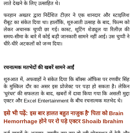
ख्सि
लाते देखने के लिए उत्साहित थे।
य
फरहान अख्तर द्वारा निर्देशित टीज़र ने एक शानदार और स्टाइलिश
त
रीबूट का संकेत दिया था। हालाँकि, शुरुआती उत्साह के बाद, फिल्म को
यं
लेकर अचानक चुप्पी छा ​​गई। कास्ट, शूटिंग शेड्यूल या रिलीज़ की
ग
समय-सीमा के बारे में कोई बड़ी जानकारी सामने नहीं आई।
उस चुप्पी ने
इं
धीरे-धीरे अटकलों को जन्म दिया।
डि
या
सा
रचनात्मक मतभेदों की खबरें सामने आईं
हि
शुरुआत में, अफवाहों ने संकेत दिया कि बॉक्स ऑफिस पर रणवीर सिंह
त्य
के मुश्किल दौर का असर इस प्रोजेक्ट पर पड़ा हो सकता है। लेकिन
ज
'धुरंधर' की सफलता के बाद, खबरों में दावा किया गया कि असली मुद्दा
ग
एक्टर और Excel Entertainment के बीच रचनात्मक मतभेद थे।
त
इसे भी पढ़ें:
इस बार हालत बहुत नाजुक है' पिता को Brain
ऑ
Hemorrhage होने पर रो पड़े एक्टर Shoaib Ibrahim
टो
व