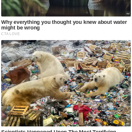
आ
र
.
आ
ई
.
चा
य
प
र
स
मी
क्षा
ध
र्म
ज्यो