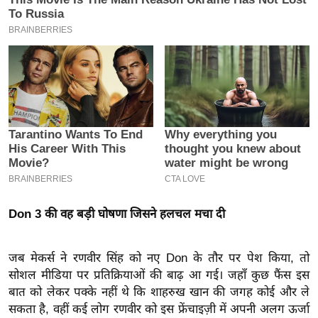
इ
म
ई
-
पे
प
र
मि
सा
ल
Don 3 की वह बड़ी घोषणा जिसने हलचल मचा दी
बे
मि
जब मेकर्स ने रणवीर सिंह को नए Don के तौर पर पेश किया, तो
सा
सोशल मीडिया पर प्रतिक्रियाओं की बाढ़ आ गई। जहाँ कुछ फैंस इस
ल
बात को लेकर पक्के नहीं थे कि शाहरुख खान की जगह कोई और ले
श
सकता है, वहीं कई लोग रणवीर को इस फ्रेंचाइज़ी में अपनी अलग ऊर्जा