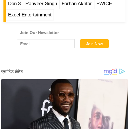
ट
Don 3
Ranveer Singh
Farhan Akhtar
FWICE
ने
Excel Entertainment
स
मं
त्रा
रि
ले
श
न
शि
प
रा
ज
नी
ति
वि
श्ले