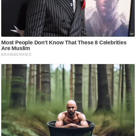
ष
ण
स
म
सा
म
यि
क
मा
तृ
भू
मि
स्तं
भ
ए
म
.