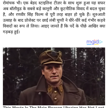
य
रोमांचक भी। एक बेहद स्टाइलिश टीज़र के साथ शुरू हुआ यह सफर
ब
अब बॉलीवुड के सबसे बड़े कानूनी और कूटनीतिक विवाद में बदल चुका
है, और रणवीर सिंह फिल्म से पूरी तरह बाहर हो चुके हैं। शुरुआती
ज
उत्साह के बाद प्रोजेक्ट पर छाई लंबी चुप्पी ने धीरे-धीरे कई गंभीर कड़वे
ट
विवादों का रूप ले लिया। आइए जानते हैं कि पर्दे के पीछे आखिर क्या
खे
गड़बड़ हुई।
ल
क्रि
के
ट
I
P
L
2
0
2
6
क्रा