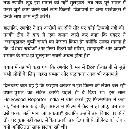
g
तक रणवीर खुद इस मामले को नहीं सुलझाते, तब तक पूरे भारत में
उनसे जुड़े काम करने वाले लोग फिल्मों, विज्ञापनों या अन्य प्रोजेक्ट्स में
N
उनके साथ काम नहीं करेंगे।
e
w
हालांकि, रणवीर ने इन आरोपों पर सीधे तौर पर कोई टिप्पणी नहीं की।
s
उनकी टीम ने बाद में एक बयान जारी कर कहा कि एक्टर ने
ला
"जानबूझकर चुप्पी साधने का फैसला किया है" क्योंकि उनका मानना ​​है
इ
कि "पेशेवर चर्चाओं और निजी रिश्तों को गरिमा, समझदारी और आपसी
सम्मान के साथ ही सुलझाना सबसे अच्छा होता है।"
फ
स्टा
बयान में यह भी कहा गया कि रणवीर के मन में Don फ्रैंचाइज़ी से जुड़े
इ
सभी लोगों के लिए "गहरा सम्मान और सद्भावना" आज भी कायम है।
ल
दिलचस्प बात यह है कि फरहान अख्तर ने इस फिल्म को लेकर चल रही
टे
उथल-पुथल का संकेत काफी पहले ही दे दिया था। इस साल
क्नॉ
Hollywood Reporter India से बात करते हुए फिल्ममेकर ने कहा
लॉ
था, "जब तक कोई चीज़ असल में फिल्म में कैद न हो जाए, तब तक
जी
उसे पक्का नहीं माना जा सकता।" हालांकि उन्होंने इस विवाद पर सीधे
ब्यू
तौर पर कुछ नहीं कहा, लेकिन उनकी इस टिप्पणी से प्रोजेक्ट को लेकर
टी
बनी अनिश्चितता साफ झलक रही थी।