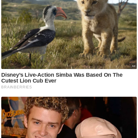
आ
र
.
आ
ई
.
चा
य
प
र
स
मी
क्षा
ध
र्म
ज्यो