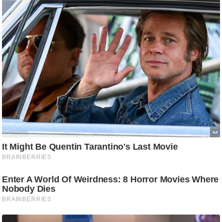
/
फै
श
न
घ
रे
लू
नु
स्खे
प
र्य
ट
न
स्थ
ल
फि