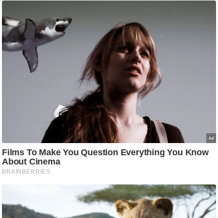
ष
ण
स
म
सा
म
यि
क
मा
तृ
भू
मि
स्तं
भ
ए
म
.