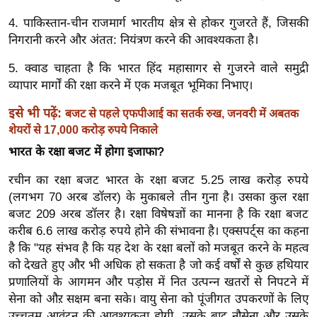
ख्सि
4. पाकिस्तान-चीन राजमार्ग भारतीय क्षेत्र से होकर गुजरते हैं, जिसकी
य
निगरानी करने और अंतत: नियंत्रण करने की आवश्यकता है।
त
यं
5. क्वाड चाहता है कि भारत हिंद महासागर से गुजरने वाले समुद्री
ग
व्यापार मार्गों की रक्षा करने में एक मजबूत भूमिका निभाए।
इं
इसे भी पढ़ें:
बजट से पहले एफपीआई का सतर्क रुख, जनवरी में अबतक
डि
शेयरों से 17,000 करोड़ रुपये निकाले
या
भारत के रक्षा बजट में होगा इजाफा?
सा
हि
रचीन का रक्षा बजट भारत के रक्षा बजट 5.25 लाख करोड़ रुपये
त्य
(लगभग 70 अरब डॉलर) के मुकाबले तीन गुना है। उसका कुल रक्षा
बजट 209 अरब डॉलर है। रक्षा विषेषज्ञों का मानना है कि रक्षा बजट
ज
करीब 6.6 लाख करोड़ रुपये होने की संभावना है। एक्सपर्ट्स का कहना
ग
है कि "यह संभव है कि यह देश के रक्षा बलों को मजबूत करने के महत्व
त
को देखते हुए और भी अधिक हो सकता है जो कई वर्षों से कुछ हथियार
ऑ
प्रणालियों के आगमन और पड़ोस में नित उत्पन्न खतरों से निपटने में
टो
सेना को औऱ सक्षम बना सके। वायु सेना को पूंजीगत उपकरणों के लिए
व
उच्चतम आवंटन की आवश्यकता होगी, उसके बाद नौसेना और उसके