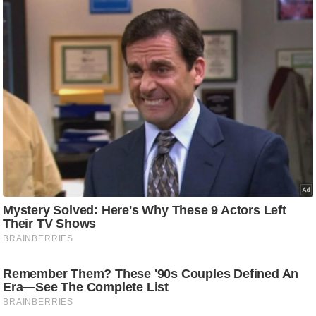
ट
ने
स
मं
त्रा
रि
ले
श
न
शि
प
रा
ज
नी
ति
वि
श्ले