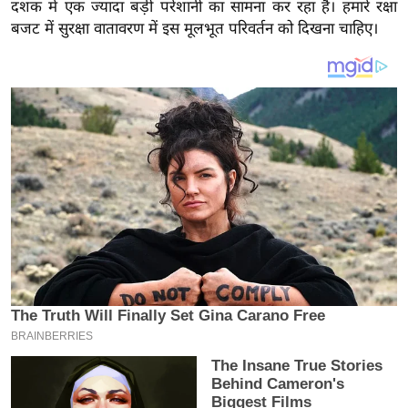
य
दशक में एक ज्यादा बड़ी परेशानी का सामना कर रहा है। हमारे रक्षा
बजट में सुरक्षा वातावरण में इस मूलभूत परिवर्तन को दिखना चाहिए।
ब
ज
ट
खे
ल
क्रि
के
ट
I
P
L
2
0
2
6
क्रा