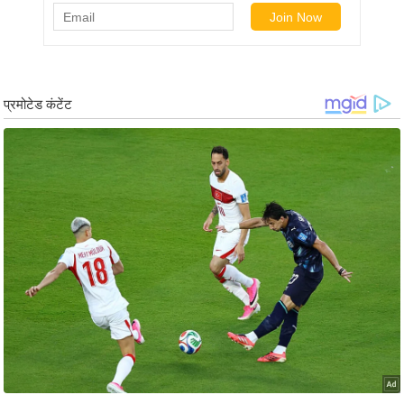
ड
हॉ
ली
वु
ड
फि
ल्म
स
मी
क्षा
B
r
e
a
k
i
n