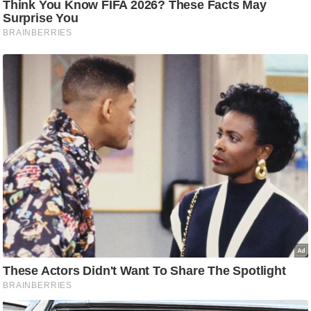
g
N
e
w
s
ला
इ
फ
स्टा
इ
ल
टे
क्नॉ
लॉ
जी
ब्यू
टी