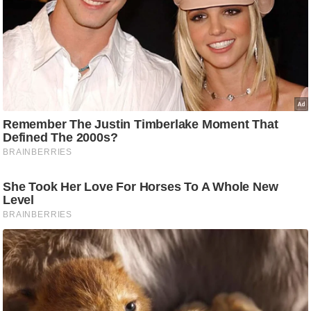
ति
ष
प्र
भु
म
हि
मा
/
ध
र्म
स्थ
ल
व्र
त
त्यो
हा
र