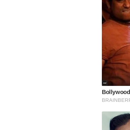
Code Of Ethics
RSS
Our Team
Expert Panel
Loksabhachunav
Android App