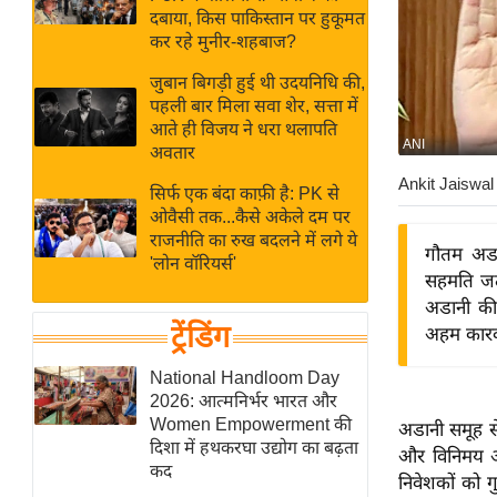
बजट
Hindi
दबाया, किस पाकिस्तान पर हुकूमत
खेल
News
कर रहे मुनीर-शहबाज?
क्रिकेट
जुबान बिगड़ी हुई थी उदयनिधि की,
Hindi
IPL
पहली बार मिला सवा शेर, सत्ता में
आते ही विजय ने धरा थलापति
Videos
2026
ANI
अवतार
क्राइम
Ankit Jaiswal
सिर्फ एक बंदा काफ़ी है: PK से
ई-पेपर
ओवैसी तक...कैसे अकेले दम पर
मिसाल बेमिसाल
राजनीति का रुख बदलने में लगे ये
गौतम अडान
'लोन वॉरियर्स'
शख्सियत
सहमति जता
यंग इंडिया
अडानी की
ट्रेंडिंग
अहम कारक 
साहित्य जगत
ऑटो वर्ल्ड
National Handloom Day
2026: आत्मनिर्भर भारत और
न्यूज ब्रीफ
Women Empowerment की
अडानी समूह से 
मनोरंजन जगत
दिशा में हथकरघा उद्योग का बढ़ता
और विनिमय आ
कद
बॉलीवुड
निवेशकों को ग