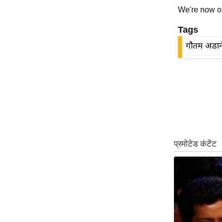
We're now 
ऑडियो
इंफ़ोग्राफ़िक
Tags
राज्यों से
गौतम अडान
शहरों से
वेब स्टोरी
कार्टून
Short
Videos
iOS App
About us
Contact Editor
Advertise
Privacy Policy
Grievance
Redressal