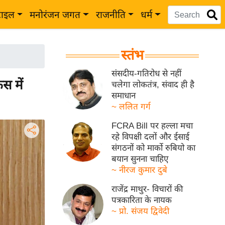
टाइल
मनोरंजन जगत
राजनीति
धर्म
स्तंभ
संसदीय-गतिरोध से नहीं
स में
चलेगा लोकतंत्र, संवाद ही है
समाधान
~ ललित गर्ग
FCRA Bill पर हल्ला मचा
रहे विपक्षी दलों और ईसाई
संगठनों को मार्को रुबियो का
बयान सुनना चाहिए
~ नीरज कुमार दुबे
राजेंद्र माथुर- विचारों की
पत्रकारिता के नायक
~ प्रो. संजय द्विवेदी