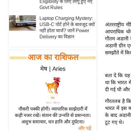
Eligibility के लिए लागू हुए नए
स्तंभ
Govt Rules
एम.
Laptop Charging Mystery:
आर.
अंतरराष्ट्रीय
USB-C पोर्ट होने के बावजूद क्यों
नहीं होता चार्ज? जानें Power
आपराधिक धोखाध
आई.
Delivery का विज्ञान
गौतम अडानी न
चाय पर
अडानी ग्रीन 
समीक्षा
समझौते में कि
आज का राशिफल
धर्म
ज्योतिष
मेष | Aries
बता दें कि य
प्रभु
था कि भारत म
महिमा/
दी गई थी और 
धर्मस्थल
व्रत
गौरतलब है कि अ
त्योहार
भारत में इस 
नौकरी पक्की होगी। व्यापारिक साझेदारी में
के बाद अडानी
कड़ी नजर रखें। संतान की उन्नति से प्रसन्नता।
राशिफल
अशुभ समाचार, धन हानि और दुर्घटना।
टूट गए थे।
विशेष
और पढ़ें