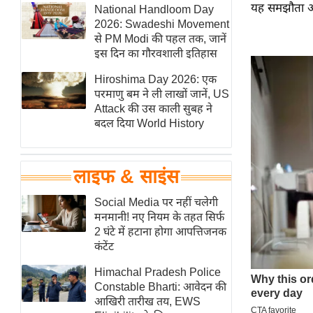
यह समझौता अब
हॉलीवुड
National Handloom Day
2026: Swadeshi Movement
फिल्म समीक्षा
से PM Modi की पहल तक, जानें
Breaking
इस दिन का गौरवशाली इतिहास
News
Hiroshima Day 2026: एक
लाइफस्टाइल
परमाणु बम ने ली लाखों जानें, US
Attack की उस काली सुबह ने
टेक्नॉलॉजी
बदल दिया World History
ब्यूटी/फैशन
घरेलू नुस्खे
लाइफ & साइंस
पर्यटन स्थल
फिटनेस मंत्रा
Social Media पर नहीं चलेगी
मनमानी! नए नियम के तहत सिर्फ
रिलेशनशिप
2 घंटे में हटाना होगा आपत्तिजनक
राजनीति
कंटेंट
विश्लेषण
Himachal Pradesh Police
समसामयिक
Constable Bharti: आवेदन की
आखिरी तारीख तय, EWS
मातृभूमि