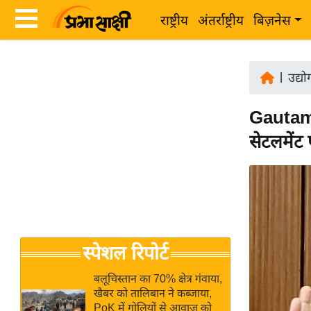
राष्ट्रीय
अंतर्राष्ट्रीय
बिज़नेस
Latest
ता
News
|
उद्य
ज़ा
in
ख
Gautam A
Hindi
ब
सेटलमेंट
र
Hindi
राष्ट्रीय
News
अंतर्राष्ट्रीय
Live
बिज़नेस
उद्योग
Breaking
स्पेशल रिपोर्ट
जगत
News in
विशेषज्ञ
Hindi
बलूचिस्तान का 70% क्षेत्र गंवाया,
राय
खैबर को तालिबान ने कब्जाया,
PoK में गोलियों से आवाज को