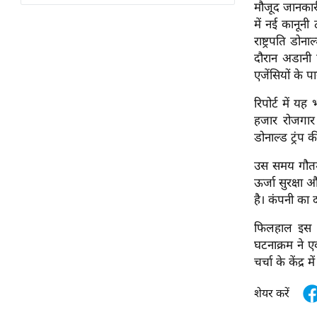
विश्लेषण
मौजूद जानकारी
में नई कानूनी
ट्रेंडिंग
राष्ट्रपति डोना
दौरान अडानी प
Q
एजेंसियों के प
u
i
रिपोर्ट में 
c
हजार रोजगार 
k
डोनाल्ड ट्रंप
L
उस समय गौतम
i
ऊर्जा सुरक्षा
n
है। कंपनी का द
k
s
फिलहाल इस म
घटनाक्रम ने ए
विधानसभा
चर्चा के केंद्र म
चुनाव
फोटो
शेयर करें
वीडियो