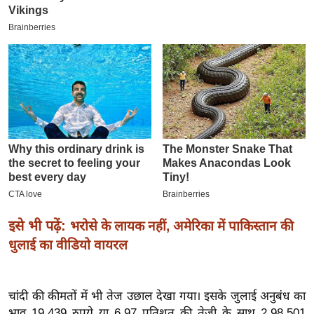
इ
म
ई
-
पे
प
र
मि
सा
ल
बे
इसे भी पढ़ें:
भरोसे के लायक नहीं, अमेरिका में पाकिस्तान की
मि
धुलाई का वीडियो वायरल
सा
ल
चांदी की कीमतों में भी तेज उछाल देखा गया। इसके जुलाई अनुबंध का
श
भाव 19,439 रुपये या 6.97 प्रतिशत की तेजी के साथ 2,98,501