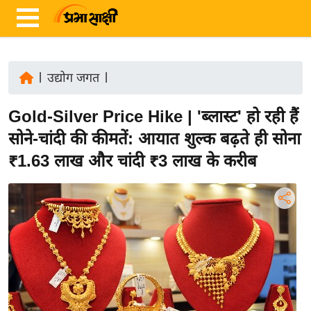
|
उद्योग जगत
|
ता
Gold-Silver Price Hike | 'ब्लास्ट' हो रही हैं
ज़ा
ख
सोने-चांदी की कीमतें: आयात शुल्क बढ़ते ही सोना
ब
₹1.63 लाख और चांदी ₹3 लाख के करीब
र
रा
ष्ट्री
य
अं
त
र्रा
ष्ट्री