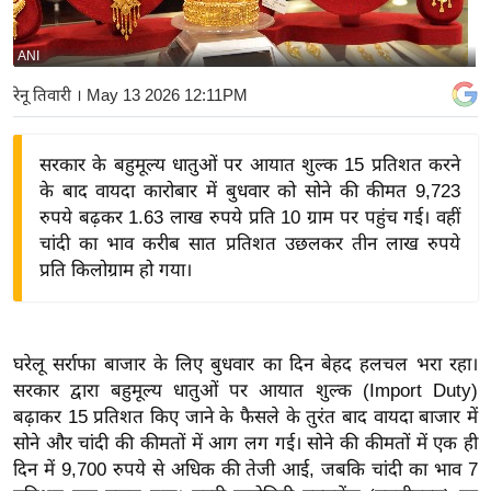
य
बि
ANI
ज़
रेनू तिवारी
। May 13 2026 12:11PM
ने
स
सरकार के बहुमूल्य धातुओं पर आयात शुल्क 15 प्रतिशत करने
उ
के बाद वायदा कारोबार में बुधवार को सोने की कीमत 9,723
द्यो
रुपये बढ़कर 1.63 लाख रुपये प्रति 10 ग्राम पर पहुंच गई। वहीं
ग
चांदी का भाव करीब सात प्रतिशत उछलकर तीन लाख रुपये
ज
प्रति किलोग्राम हो गया।
ग
त
वि
घरेलू सर्राफा बाजार के लिए बुधवार का दिन बेहद हलचल भरा रहा।
शे
सरकार द्वारा बहुमूल्य धातुओं पर आयात शुल्क (Import Duty)
ष
बढ़ाकर 15 प्रतिशत किए जाने के फैसले के तुरंत बाद वायदा बाजार में
ज्ञ
सोने और चांदी की कीमतों में आग लग गई। सोने की कीमतों में एक ही
रा
दिन में 9,700 रुपये से अधिक की तेजी आई, जबकि चांदी का भाव 7