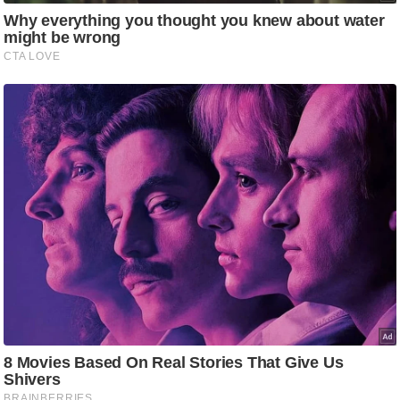
g
N
e
w
s
ला
इ
फ
स्टा
इ
ल
टे
क्नॉ
लॉ
जी
ब्यू
टी