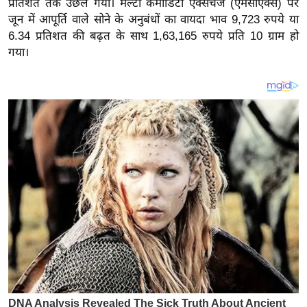
प्रतिशत तक उछल गया।
मल्टी कमोडिटी एक्सचेंज (एमसीएक्स) पर
य
जून में आपूर्ति वाले सोने के अनुबंधों का वायदा भाव 9,723 रुपये या
ब
6.34 प्रतिशत की बढ़त के साथ 1,63,165 रुपये प्रति 10 ग्राम हो
ज
गया।
ट
खे
ल
क्रि
के
ट
I
P
L
2
0
2
6
क्रा