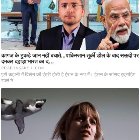
ष
ण
स
म
सा
म
यि
क
मा
तृ
भू
मि
स्तं
भ
ए
म
.