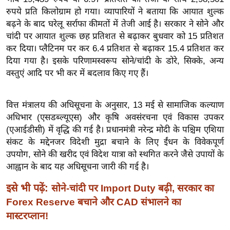
ख्सि
रुपये प्रति किलोग्राम हो गया। व्यापारियों ने बताया कि आयात शुल्क
य
बढ़ने के बाद घरेलू सर्राफा कीमतों में तेजी आई है। सरकार ने सोने और
त
चांदी पर आयात शुल्क छह प्रतिशत से बढ़ाकर बुधवार को 15 प्रतिशत
यं
कर दिया। प्लैटिनम पर कर 6.4 प्रतिशत से बढ़ाकर 15.4 प्रतिशत कर
ग
दिया गया है। इसके परिणामस्वरूप सोने/चांदी के डोरे, सिक्के, अन्य
इं
वस्तुएं आदि पर भी कर में बदलाव किए गए हैं।
डि
या
वित्त मंत्रालय की अधिसूचना के अनुसार, 13 मई से सामाजिक कल्याण
सा
अधिभार (एसडब्ल्यूएस) और कृषि अवसंरचना एवं विकास उपकर
हि
(एआईडीसी) में वृद्धि की गई है। प्रधानमंत्री नरेन्द्र मोदी के पश्चिम एशिया
संकट के मद्देनजर विदेशी मुद्रा बचाने के लिए ईंधन के विवेकपूर्ण
त्य
उपयोग, सोने की खरीद एवं विदेश यात्रा को स्थगित करने जैसे उपायों के
ज
आह्वान के बाद यह अधिसूचना जारी की गई है।
ग
त
इसे भी पढ़ें:
सोने-चांदी पर Import Duty बढ़ी, सरकार का
ऑ
Forex Reserve बचाने और CAD संभालने का
टो
मास्टरप्लान!
व