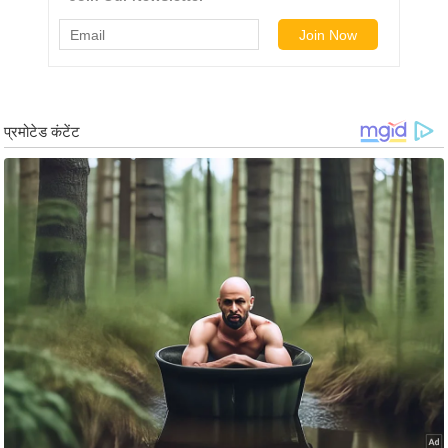
ड
हॉ
ली
वु
ड
फि
ल्म
स
मी
क्षा
B
r
e
a
k
i
n