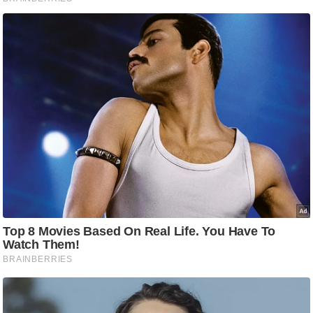
/
फै
श
न
घ
रे
लू
नु
स्खे
प
र्य
ट
न
स्थ
ल
फि