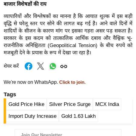
बाजार विशेषज्ञों की राय
र्ल्ड
न्यू
व्यापारियों और विश्लेषकों का मानना है कि आयात शुल्क में इस बड़ी
ज
वृद्धि से घरेलू स्तर पर सोने की लागत बढ़ गई है। आने वाले दिनों में
ब्री
शादियों के सीजन के कारण मांग पर इसका गहरा असर पड़ सकता है।
फ
सरकार के इस कदम को तात्कालिक आर्थिक दबाव और वैश्विक भू-
राजनीतिक अनिश्चितता (Geopolitical Tension) के बीच रुपये को
म
मजबूती देने के प्रयास के रूप में देखा जा रहा है।
नो
रं
शेयर करें
ज
न
We're now on WhatsApp.
Click to join.
ज
Tags
ग
त
Gold Price Hike
Silver Price Surge
MCX India
बॉ
Import Duty Increase
Gold 1.63 Lakh
ली
वु