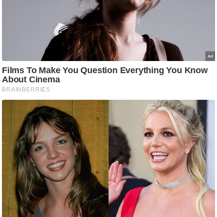
आ
र
.
आ
ई
.
चा
य
प
र
स
मी
क्षा
ध
र्म
ज्यो