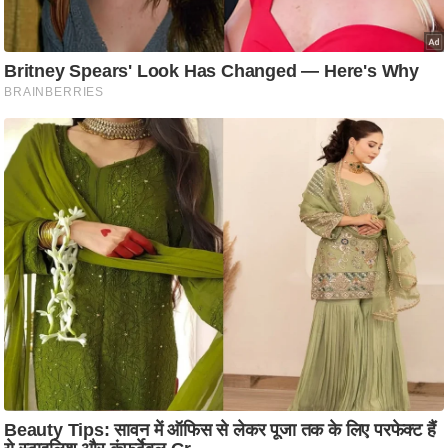
ति
ष
प्र
भु
म
हि
मा
/
ध
र्म
स्थ
ल
व्र
त
त्यो
हा
र