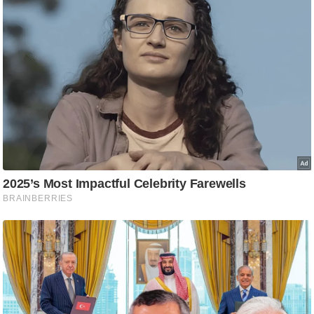
ट
ने
स
मं
त्रा
रि
ले
श
न
शि
प
रा
ज
नी
ति
वि
श्ले