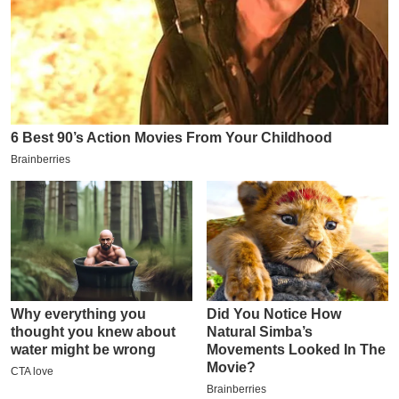
इ
म
ई
-
पे
प
र
मि
सा
ल
बे
मि
सा
ल
श