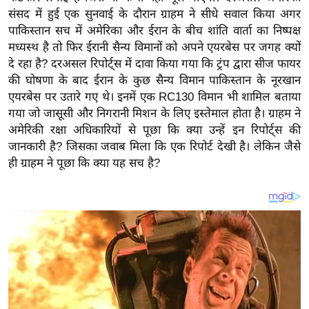
य
संसद में हुई एक सुनवाई के दौरान ग्राहम ने सीधे सवाल किया अगर
ब
पाकिस्तान सच में अमेरिका और ईरान के बीच शांति वार्ता का निष्पक्ष
ज
मध्यस्थ है तो फिर ईरानी सैन्य विमानों को अपने एयरबेस पर जगह क्यों
ट
दे रहा है? दरअसल रिपोर्ट्स में दावा किया गया कि ट्रंप द्वारा सीज फायर
की घोषणा के बाद ईरान के कुछ सैन्य विमान पाकिस्तान के नूरखान
खे
एयरबेस पर उतारे गए थे। इनमें एक RC130 विमान भी शामिल बताया
ल
गया जो जासूसी और निगरानी मिशन के लिए इस्तेमाल होता है। ग्राहम ने
क्रि
अमेरिकी रक्षा अधिकारियों से पूछा कि क्या उन्हें इन रिपोर्ट्स की
के
जानकारी है? जिसका जवाब मिला कि एक रिपोर्ट देखी है। लेकिन जैसे
ट
ही ग्राहम ने पूछा कि क्या यह सच है?
I
P
L
2
0
2
6
क्रा