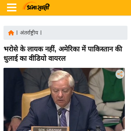
|
अंतर्राष्ट्रीय
|
ता
भरोसे के लायक नहीं, अमेरिका में पाकिस्तान की
ज़ा
ख
धुलाई का वीडियो वायरल
ब
र
रा
ष्ट्री
य
अं
त
र्रा
ष्ट्री