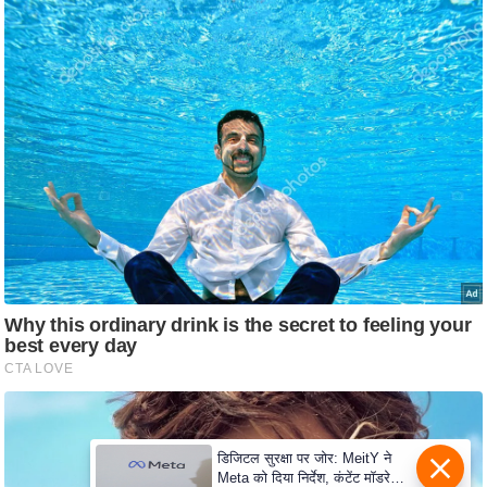
e
r
t
i
s
e
P
r
i
v
a
c
y
P
o
l
i
डिजिटल सुरक्षा पर जोर: MeitY ने
Meta को दिया निर्देश, कंटेंट मॉडरेशन