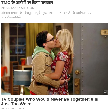
ष
ण
स
म
सा
म
यि
क
मा
तृ
भू
मि
स्तं
भ
ए
म
.