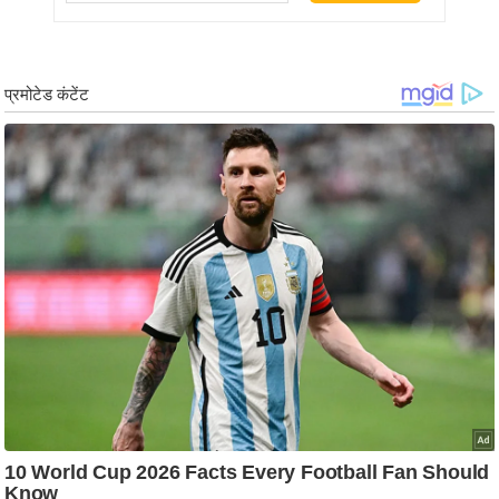
g
N
e
w
s
ला
इ
फ
स्टा
इ
ल
टे
क्नॉ
लॉ
जी
ब्यू
टी