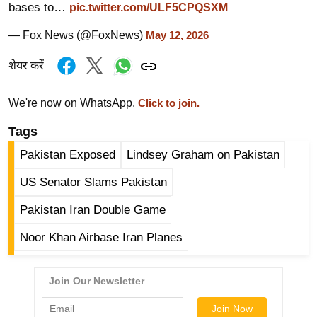
ड
bases to…
pic.twitter.com/ULF5CPQSXM
हॉ
— Fox News (@FoxNews)
May 12, 2026
ली
वु
शेयर करें
ड
फि
We're now on WhatsApp.
Click to join.
ल्म
Tags
स
मी
Pakistan Exposed
Lindsey Graham on Pakistan
क्षा
US Senator Slams Pakistan
B
Pakistan Iran Double Game
r
e
Noor Khan Airbase Iran Planes
a
k
i
n