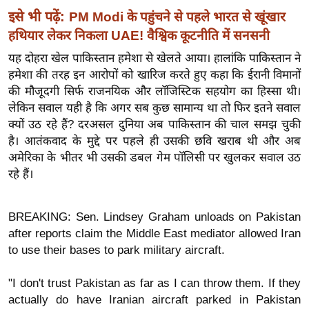
र्ल्ड
इसे भी पढ़ें:
PM Modi के पहुंचने से पहले भारत से खूंखार
न्यू
हथियार लेकर निकला UAE! वैश्विक कूटनीति में सनसनी
ज
यह दोहरा खेल पाकिस्तान हमेशा से खेलते आया। हालांकि पाकिस्तान ने
ब्री
हमेशा की तरह इन आरोपों को खारिज करते हुए कहा कि ईरानी विमानों
फ
की मौजूदगी सिर्फ राजनयिक और लॉजिस्टिक सहयोग का हिस्सा थी।
म
लेकिन सवाल यही है कि अगर सब कुछ सामान्य था तो फिर इतने सवाल
क्यों उठ रहे हैं? दरअसल दुनिया अब पाकिस्तान की चाल समझ चुकी
नो
है। आतंकवाद के मुद्दे पर पहले ही उसकी छवि खराब थी और अब
रं
अमेरिका के भीतर भी उसकी डबल गेम पॉलिसी पर खुलकर सवाल उठ
ज
रहे हैं।
न
ज
ग
BREAKING: Sen. Lindsey Graham unloads on Pakistan
त
after reports claim the Middle East mediator allowed Iran
to use their bases to park military aircraft.
बॉ
ली
"I don't trust Pakistan as far as I can throw them. If they
वु
actually do have Iranian aircraft parked in Pakistan