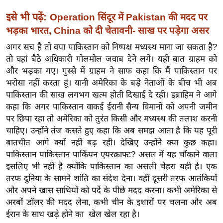
ख्सि
इसे भी पढ़ें:
य
Operation सिंदूर में Pakistan की मदद पर
त
भड़का भारत, China को दी चेतावनी- साख पर पड़ेगा असर
यं
अगर सच है तो क्या पाकिस्तान को निष्पक्ष मध्यस्थ माना जा सकता है?
ग
तो वहां बैठे अधिकारी गोलमोल जवाब देने लगे। यही बात ग्राहम को
इं
और भड़का गए। गुस्से में ग्राहम ने साफ कहा कि मैं पाकिस्तान पर
भरोसा नहीं करता हूं। यानी अमेरिका के बड़े नेताओं के बीच भी अब
डि
पाकिस्तान की साख लगभग खत्म होती दिखाई दे रही। इब्राहिम ने आगे
या
कहा कि अगर पाकिस्तान वाकई ईरानी सैन्य विमानों को अपनी जमीन
सा
पर छिपा रहा तो अमेरिका को तुरंत किसी और मध्यस्थ की तलाश करनी
हि
चाहिए। उन्होंने तंज कसते हुए कहा कि अब समझ आता है कि यह पूरी
त्य
बातचीत आगे क्यों नहीं बढ़ रही। देखिए उन्होंने क्या कुछ कहा।
ज
पाकिस्तान पाकिस्तान पार्कियन एयरक्राफ्ट? असल में यह चौंकाने वाला
ग
इसलिए भी नहीं है क्योंकि पाकिस्तान का असली चेहरा यही है। एक
त
तरफ दुनिया के सामने शांति का संदेश देना। वहीं दूसरी तरफ आतंकियों
और अपने खास साथियों को पर्दे के पीछे मदद करना। कभी अमेरिका से
ऑ
अरबों डॉलर की मदद लेना, कभी चीन के इशारों पर चलना और अब
टो
ईरान के साथ खड़े होने का खेल खेल रहा है।
व