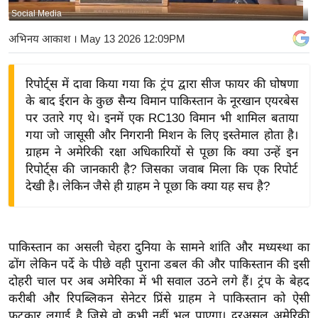
Social Media
य
बि
अभिनय आकाश
। May 13 2026 12:09PM
ज़
ने
रिपोर्ट्स में दावा किया गया कि ट्रंप द्वारा सीज फायर की घोषणा
स
के बाद ईरान के कुछ सैन्य विमान पाकिस्तान के नूरखान एयरबेस
उ
पर उतारे गए थे। इनमें एक RC130 विमान भी शामिल बताया
द्यो
गया जो जासूसी और निगरानी मिशन के लिए इस्तेमाल होता है।
ग
ग्राहम ने अमेरिकी रक्षा अधिकारियों से पूछा कि क्या उन्हें इन
रिपोर्ट्स की जानकारी है? जिसका जवाब मिला कि एक रिपोर्ट
ज
देखी है। लेकिन जैसे ही ग्राहम ने पूछा कि क्या यह सच है?
ग
त
वि
पाकिस्तान का असली चेहरा दुनिया के सामने शांति और मध्यस्था का
शे
ढोंग लेकिन पर्दे के पीछे वही पुराना डबल की और पाकिस्तान की इसी
ष
दोहरी चाल पर अब अमेरिका में भी सवाल उठने लगे हैं। ट्रंप के बेहद
ज्ञ
करीबी और रिपब्लिकन सेनेटर प्रिंसे ग्राहम ने पाकिस्तान को ऐसी
रा
फटकार लगाई है जिसे वो कभी नहीं भूल पाएगा। दरअसल अमेरिकी