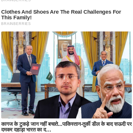
आ
र
.
आ
ई
.
चा
य
प
र
स
मी
क्षा
ध
र्म
ज्यो