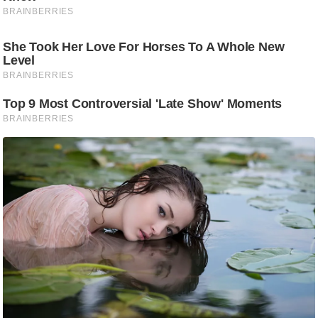
/
फै
श
न
घ
रे
लू
नु
स्खे
प
र्य
ट
न
स्थ
ल
फि