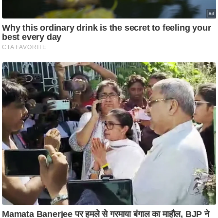
ट
ने
स
मं
त्रा
रि
ले
श
न
शि
प
रा
ज
नी
ति
वि
श्ले