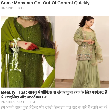
ट
ने
स
मं
त्रा
रि
ले
श
न
शि
प
रा
ज
नी
ति
वि
श्ले