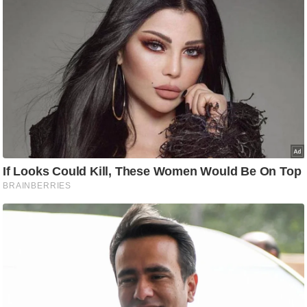
आ
र
.
आ
ई
.
चा
य
प
र
स
मी
क्षा
ध
र्म
ज्यो