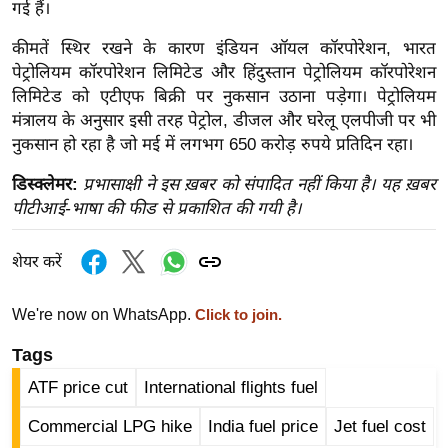
गई हैं।
र्ल्ड
न्यू
कीमतें स्थिर रखने के कारण इंडियन ऑयल कॉरपोरेशन, भारत
पेट्रोलियम कॉरपोरेशन लिमिटेड और हिंदुस्तान पेट्रोलियम कॉरपोरेशन
ज
लिमिटेड को एटीएफ बिक्री पर नुकसान उठाना पड़ेगा। पेट्रोलियम
ब्री
मंत्रालय के अनुसार इसी तरह पेट्रोल, डीजल और घरेलू एलपीजी पर भी
फ
नुकसान हो रहा है जो मई में लगभग 650 करोड़ रुपये प्रतिदिन रहा।
म
नो
डिस्क्लेमर:
प्रभासाक्षी ने इस ख़बर को संपादित नहीं किया है। यह ख़बर
पीटीआई-भाषा की फीड से प्रकाशित की गयी है।
रं
ज
न
शेयर करें
ज
ग
We're now on WhatsApp.
Click to join.
त
Tags
बॉ
ATF price cut
International flights fuel
ली
वु
Commercial LPG hike
India fuel price
Jet fuel cost