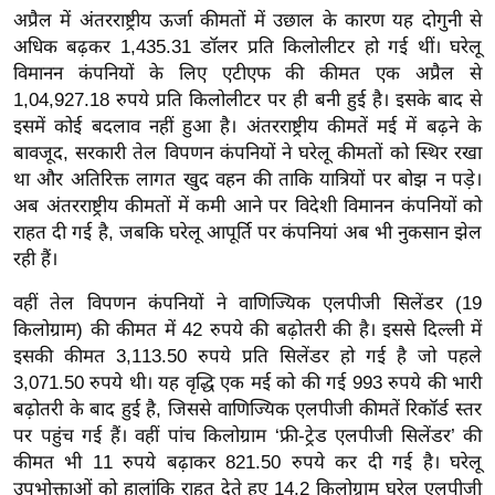
अप्रैल में अंतरराष्ट्रीय ऊर्जा कीमतों में उछाल के कारण यह दोगुनी से
इ
अधिक बढ़कर 1,435.31 डॉलर प्रति किलोलीटर हो गई थीं। घरेलू
म
विमानन कंपनियों के लिए एटीएफ की कीमत एक अप्रैल से
ई
1,04,927.18 रुपये प्रति किलोलीटर पर ही बनी हुई है। इसके बाद से
-
इसमें कोई बदलाव नहीं हुआ है। अंतरराष्ट्रीय कीमतें मई में बढ़ने के
पे
बावजूद, सरकारी तेल विपणन कंपनियों ने घरेलू कीमतों को स्थिर रखा
प
था और अतिरिक्त लागत खुद वहन की ताकि यात्रियों पर बोझ न पड़े।
र
अब अंतरराष्ट्रीय कीमतों में कमी आने पर विदेशी विमानन कंपनियों को
राहत दी गई है, जबकि घरेलू आपूर्ति पर कंपनियां अब भी नुकसान झेल
मि
रही हैं।
सा
ल
वहीं तेल विपणन कंपनियों ने वाणिज्यिक एलपीजी सिलेंडर (19
किलोग्राम) की कीमत में 42 रुपये की बढ़ोतरी की है। इससे दिल्ली में
बे
इसकी कीमत 3,113.50 रुपये प्रति सिलेंडर हो गई है जो पहले
3,071.50 रुपये थी। यह वृद्धि एक मई को की गई 993 रुपये की भारी
मि
बढ़ोतरी के बाद हुई है, जिससे वाणिज्यिक एलपीजी कीमतें रिकॉर्ड स्तर
सा
पर पहुंच गई हैं। वहीं पांच किलोग्राम ‘फ्री-ट्रेड एलपीजी सिलेंडर’ की
ल
कीमत भी 11 रुपये बढ़ाकर 821.50 रुपये कर दी गई है। घरेलू
श
उपभोक्ताओं को हालांकि राहत देते हुए 14.2 किलोग्राम घरेलू एलपीजी