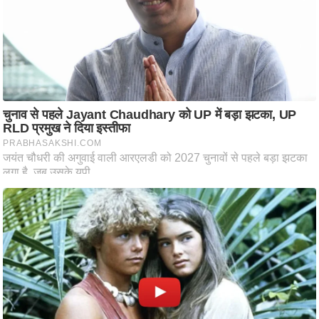
ति
ष
प्र
भु
म
हि
मा
/
ध
र्म
स्थ
ल
व्र
त
त्यो
हा
र