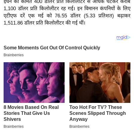
ईंधन की कीमत 400 डॉलर प्रति किलोलीटर से अधिक घटकर करीब
य
1,100 डॉलर प्रति किलोलीटर रह गई। इन विमानन कंपनियों के लिए
ब
एटीएफ दरें एक मई को 76.55 डॉलर (5.33 प्रतिशत) बढ़ाकर
ज
1,511.86 डॉलर प्रति किलोलीटर की गई थीं।
ट
खे
ल
क्रि
के
ट
I
P
L
2
0
2
6
क्रा