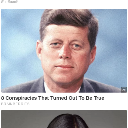
ष
ण
स
म
सा
म
यि
क
मा
तृ
भू
मि
स्तं
भ
ए
म
.