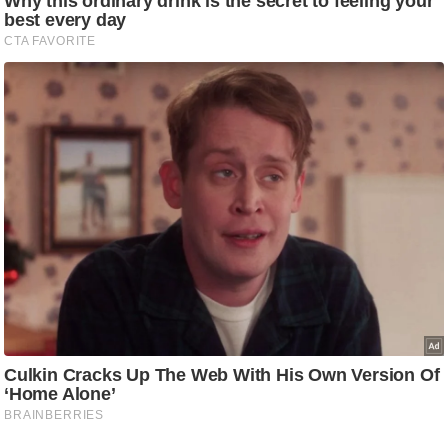
/
फै
श
न
घ
रे
लू
नु
स्खे
प
र्य
ट
न
स्थ
ल
फि