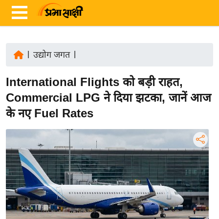
|
उद्योग जगत
|
ता
International Flights को बड़ी राहत,
ज़ा
ख
Commercial LPG ने दिया झटका, जानें आज
ब
के नए Fuel Rates
र
रा
ष्ट्री
य
अं
त
र्रा
ष्ट्री