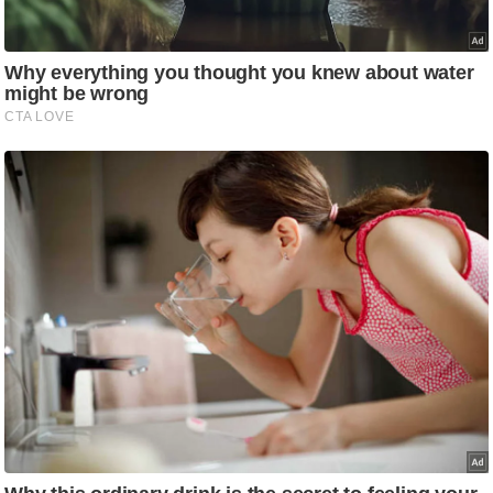
g
N
e
w
s
ला
इ
फ
स्टा
इ
ल
टे
क्नॉ
लॉ
जी
ब्यू
टी