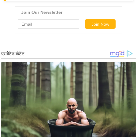
ड
हॉ
ली
वु
ड
फि
ल्म
स
मी
क्षा
B
r
e
a
k
i
n