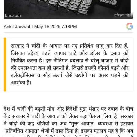
य
बि
Unsplash
प्रतिरूप फोटो
ज़
Ankit Jaiswal
। May 18 2026 7:18PM
ने
स
सरकार ने चांदी के आयात पर नए प्रतिबंध लागू कर दिए हैं,
उ
जिसका उद्देश्य बढ़ते व्यापार घाटे और डॉलर के दबाव को
द्यो
नियंत्रित करना है। इस नीतिगत बदलाव से घरेलू बाजार में चांदी
ग
की उपलब्धता कम हो सकती है, जिससे इसकी कीमतें बढ़ने और
ज
इलेक्ट्रॉनिक्स व सौर ऊर्जा जैसे उद्योगों पर असर पड़ने की
ग
आशंका है।
त
वि
शे
देश में चांदी की बढ़ती मांग और विदेशी मुद्रा भंडार पर दबाव के बीच
ष
केंद्र सरकार ने चांदी के आयात को लेकर बड़ा फैसला लिया है। सरकार
ज्ञ
ने चांदी की कई श्रेणियों को अब “मुक्त आयात” व्यवस्था से हटाकर
रा
“प्रतिबंधित आयात” श्रेणी में डाल दिया है। इसका मतलब यह है कि अब