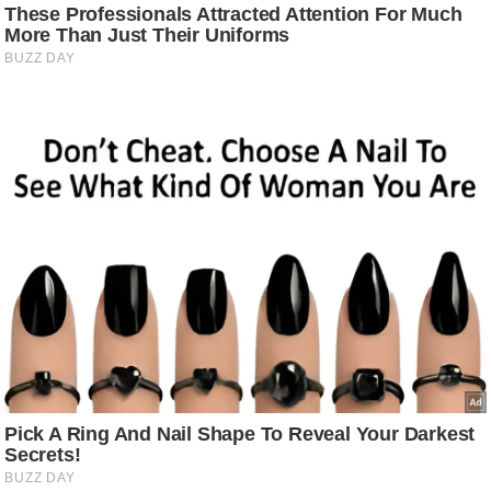
ति
ष
प्र
भु
म
हि
मा
/
ध
र्म
स्थ
ल
व्र
त
त्यो
हा
र