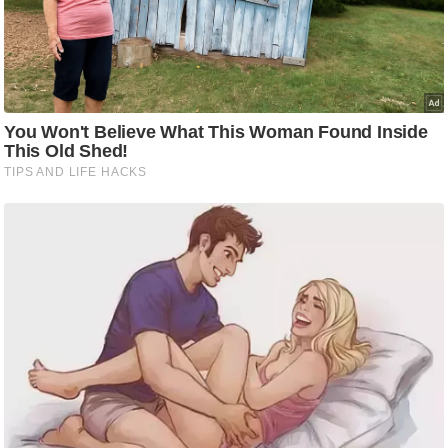
ट
ने
स
मं
त्रा
रि
ले
श
न
शि
प
रा
ज
नी
ति
वि
श्ले