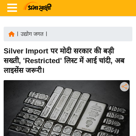
|
उद्योग जगत
|
ता
Silver Import पर मोदी सरकार की बड़ी
ज़ा
ख
सख्ती, 'Restricted' लिस्ट में आई चांदी, अब
ब
लाइसेंस जरूरी।
र
रा
ष्ट्री
य
अं
त
र्रा
ष्ट्री