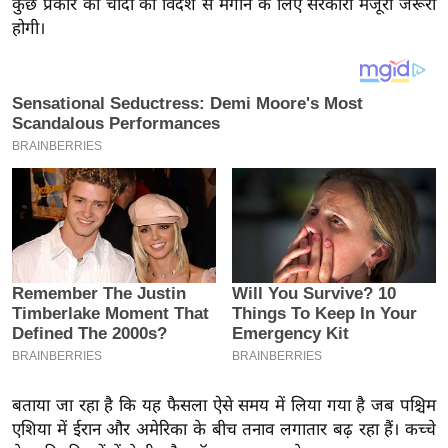
कुछ प्रकार की चांदी को विदेश से मंगाने के लिए सरकारी मंजूरी जरूरी
य
होगी।
ब
ज
ट
खे
ल
क्रि
के
ट
I
P
L
2
0
2
बताया जा रहा है कि यह फैसला ऐसे समय में लिया गया है जब पश्चिम
6
एशिया में ईरान और अमेरिका के बीच तनाव लगातार बढ़ रहा हैं। कच्चे
क्रा