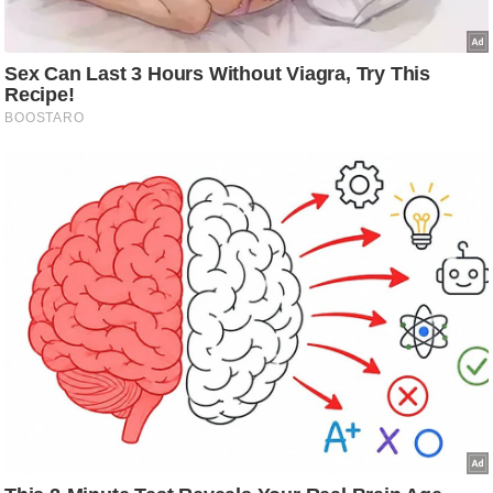
ष
ण
स
म
सा
म
यि
क
मा
तृ
भू
मि
स्तं
भ
ए
म
.