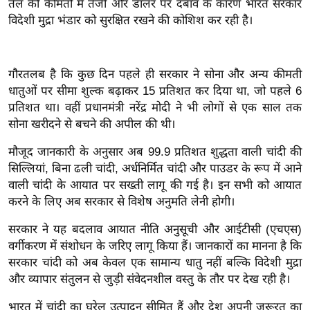
तेल की कीमतों में तेजी और डॉलर पर दबाव के कारण भारत सरकार
इ
विदेशी मुद्रा भंडार को सुरक्षित रखने की कोशिश कर रही है।
म
ई
-
गौरतलब है कि कुछ दिन पहले ही सरकार ने सोना और अन्य कीमती
धातुओं पर सीमा शुल्क बढ़ाकर 15 प्रतिशत कर दिया था, जो पहले 6
पे
प्रतिशत था। वहीं प्रधानमंत्री नरेंद्र मोदी ने भी लोगों से एक साल तक
प
सोना खरीदने से बचने की अपील की थी।
र
मि
मौजूद जानकारी के अनुसार अब 99.9 प्रतिशत शुद्धता वाली चांदी की
सा
सिल्लियां, बिना ढली चांदी, अर्धनिर्मित चांदी और पाउडर के रूप में आने
वाली चांदी के आयात पर सख्ती लागू की गई है। इन सभी को आयात
ल
करने के लिए अब सरकार से विशेष अनुमति लेनी होगी।
बे
सरकार ने यह बदलाव आयात नीति अनुसूची और आईटीसी (एचएस)
मि
वर्गीकरण में संशोधन के जरिए लागू किया हैं। जानकारों का मानना है कि
सा
सरकार चांदी को अब केवल एक सामान्य धातु नहीं बल्कि विदेशी मुद्रा
ल
और व्यापार संतुलन से जुड़ी संवेदनशील वस्तु के तौर पर देख रही है।
श
भारत में चांदी का घरेलू उत्पादन सीमित हैं और देश अपनी जरूरत का