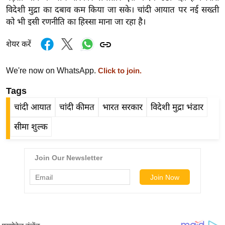
र्ल्ड
विदेशी मुद्रा का दबाव कम किया जा सके। चांदी आयात पर नई सख्ती
को भी इसी रणनीति का हिस्सा माना जा रहा है।
न्यू
ज
शेयर करें
ब्री
फ
We're now on WhatsApp.
Click to join.
म
Tags
नो
रं
चांदी आयात
चांदी कीमत
भारत सरकार
विदेशी मुद्रा भंडार
ज
सीमा शुल्क
न
ज
ग
त
बॉ
ली
वु