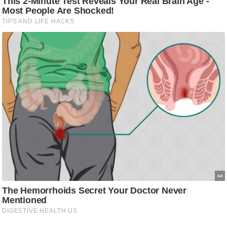
आ
र
.
आ
ई
.
चा
य
प
र
स
मी
क्षा
ध
र्म
ज्यो