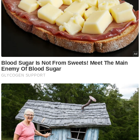
/
फै
श
न
घ
रे
लू
नु
स्खे
प
र्य
ट
न
स्थ
ल
फि