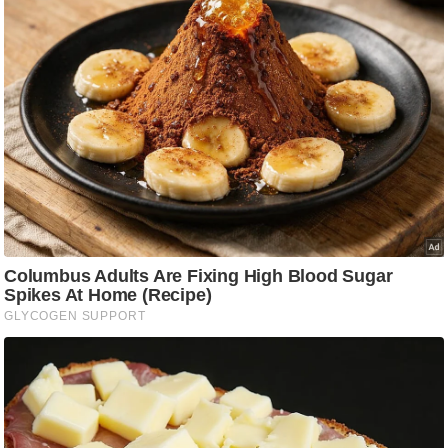
g
N
e
w
s
ला
इ
फ
स्टा
इ
ल
टे
क्नॉ
लॉ
जी
ब्यू
टी