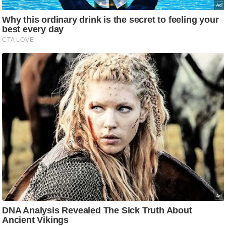
ट
ने
स
मं
त्रा
रि
ले
श
न
शि
प
रा
ज
नी
ति
वि
श्ले