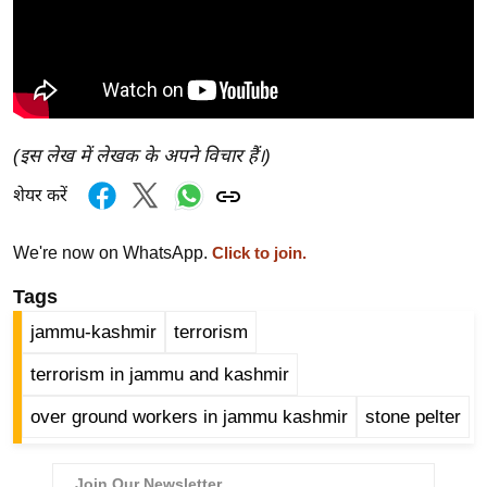
ड
हॉ
ली
वु
ड
फि
(इस लेख में लेखक के अपने विचार हैं।)
ल्म
शेयर करें
स
मी
We're now on WhatsApp.
Click to join.
क्षा
Tags
B
r
jammu-kashmir
terrorism
e
terrorism in jammu and kashmir
a
k
over ground workers in jammu kashmir
stone pelter
i
n