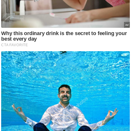
/
फै
श
न
घ
रे
लू
नु
स्खे
प
र्य
ट
न
स्थ
ल
फि