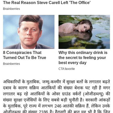
इ
म
ई
-
पे
प
र
मि
सा
ल
बे
अधिकारियों के मुताबिक, जम्मू-कश्मीर में सुरक्षा बलों के लगातार बढ़ते
मि
दबाव के कारण सक्रिय आतंकियों की संख्या बेशक घट रही है मगर
सा
लगातार बढ़ रहे आतंकियों के ओवर ग्राउंड वर्करों (ओजीडब्ल्यू) की
संख्या सुरक्षा एजेंसियों के लिए सबसे बड़ी चुनौती है। सरकारी आंकड़ों
ल
के मुताबिक, पूरे राज्य में लगभग 246 आतंकी सक्रिय हैं, लेकिन उनके
श
ओजीडब्ल्यू की संख्या 2186 है। हैरानगी की बात यह भी है कि जिन