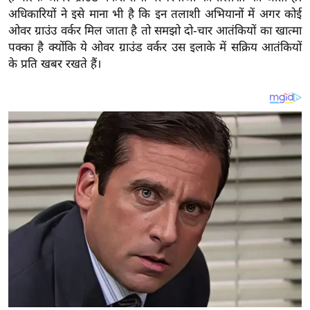
य
अधिकारियों ने इसे माना भी है कि इन तलाशी अभियानों में अगर कोई
ब
ओवर ग्राउंउ वर्कर मिल जाता है तो समझो दो-चार आतंकियों का खात्मा
ज
पक्का है क्योंकि ये ओवर ग्राउंड वर्कर उस इलाके में सक्रिय आतंकियों
ट
के प्रति खबर रखते हैं।
खे
ल
क्रि
के
ट
I
P
L
2
0
2
6
क्रा