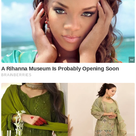
ति
ष
प्र
भु
म
हि
मा
/
ध
र्म
स्थ
ल
व्र
त
त्यो
हा
र