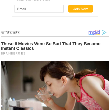
g
N
e
w
s
ला
इ
फ
स्टा
इ
ल
टे
क्नॉ
लॉ
जी
ब्यू
टी