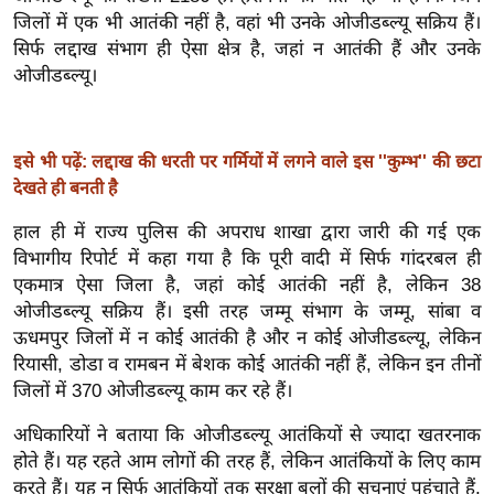
ख्सि
जिलों में एक भी आतंकी नहीं है, वहां भी उनके ओजीडब्ल्यू सक्रिय हैं।
य
सिर्फ लद्दाख संभाग ही ऐसा क्षेत्र है, जहां न आतंकी हैं और उनके
त
ओजीडब्ल्यू।
यं
ग
इं
इसे भी पढ़ें: लद्दाख की धरती पर गर्मियों में लगने वाले इस ''कुम्भ'' की छटा
डि
देखते ही बनती है
या
हाल ही में राज्य पुलिस की अपराध शाखा द्वारा जारी की गई एक
सा
विभागीय रिपोर्ट में कहा गया है कि पूरी वादी में सिर्फ गांदरबल ही
हि
एकमात्र ऐसा जिला है, जहां कोई आतंकी नहीं है, लेकिन 38
त्य
ओजीडब्ल्यू सक्रिय हैं। इसी तरह जम्मू संभाग के जम्मू, सांबा व
ज
ऊधमपुर जिलों में न कोई आतंकी है और न कोई ओजीडब्ल्यू, लेकिन
ग
रियासी, डोडा व रामबन में बेशक कोई आतंकी नहीं हैं, लेकिन इन तीनों
जिलों में 370 ओजीडब्ल्यू काम कर रहे हैं।
त
ऑ
अधिकारियों ने बताया कि ओजीडब्ल्यू आतंकियों से ज्यादा खतरनाक
टो
होते हैं। यह रहते आम लोगों की तरह हैं, लेकिन आतंकियों के लिए काम
व
करते हैं। यह न सिर्फ आतंकियों तक सुरक्षा बलों की सूचनाएं पहुंचाते हैं,