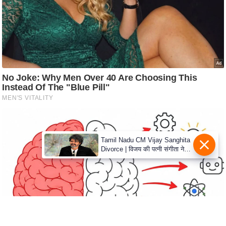
c
y
G
r
i
e
v
a
n
c
e
Tamil Nadu CM Vijay Sanghita
R
Divorce | विजय की पत्नी संगीता ने
वापस ली तलाक की अर्जी, कोर्ट ने
e
मामले को किया निपटाया
d
r
e
s