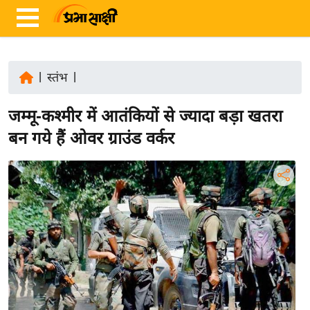
|
स्तंभ
|
ता
जम्मू-कश्मीर में आतंकियों से ज्यादा बड़ा खतरा
ज़ा
ख
बन गये हैं ओवर ग्राउंड वर्कर
ब
र
रा
ष्ट्री
य
अं
त
र्रा
ष्ट्री