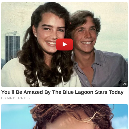
आ
र
.
आ
ई
.
चा
य
प
र
स
मी
क्षा
ध
र्म
ज्यो