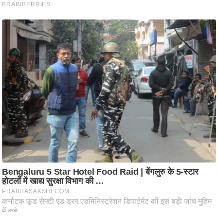
ष
ण
स
म
सा
म
यि
क
मा
तृ
भू
मि
स्तं
भ
ए
म
.