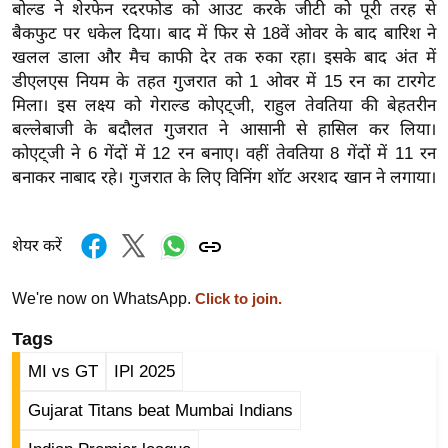
बोल्ड ने शेरफेन रदरफोड को आउट करके जीटी को पूरी तरह से
र्ल्ड
बैकफुट पर धकेल दिया। बाद में फिर से 18वें ओवर के बाद बारिश ने
न्यू
खलल डाला और मैच काफी देर तक रुका रहा। इसके बाद अंत में
ज
डीएलएस नियम के तहत गुजरात को 1 ओवर में 15 रन का टारगेट
ब्री
मिला। इस लक्ष्य को गेराल्ड कोएट्जी, राहुल तेवतिया की बेहतरीन
फ
बल्लेबाजी के बदौलत गुजरात ने आसानी से हासिल कर लिया।
कोएट्जी ने 6 गेंदों में 12 रन बनाए। वहीं तेवतिया 8 गेंदों में 11 रन
म
बनाकर नाबाद रहे। गुजरात के लिए विनिंग शॉट अरशद खान ने लगाया।
नो
रं
ज
शेयर करें
न
ज
We're now on WhatsApp.
Click to join.
ग
Tags
त
बॉ
MI vs GT
IPl 2025
ली
Gujarat Titans beat Mumbai Indians
वु