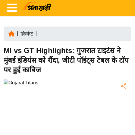
|
क्रिकेट
|
ता
MI vs GT Highlights: गुजरात टाइटंस ने
ज़ा
ख
मुंबई इंडियंस को रौंदा, जीटी पॉइंट्स टेबल के टॉप
ब
पर हुई काबिज
र
रा
ष्ट्री
य
अं
त
र्रा
ष्ट्री