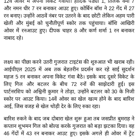
12वें ओवर में अपना विकेट गंवाया। हार्दिक पंड्या 1, तिलक वर्मा 7
ख्सि
और नमन धीर 7 रन बनाकर आउट हुए। कोर्बिन बॉश ने 22 गेंद में 27
य
रन बनाए। उन्होंने आठवें नंबर पर उतरने के बाद छोटी लेकिन अहम पारी
त
खेली और मुंबई को चुनौतीपूर्ण स्कोर तक पहुंचाया। बॉशि आखिरी
यं
ओवर में रनआउट हुए। दीपक चाहर 8 और कर्ण शर्मा 1 रन बनाकर
ग
नाबाद रहे।
इं
डि
या
लक्ष्य का पीछा करने उतरी गुजरात टाइटंस की शुरुआत भी खराब रही।
सा
आईपीएल 2025 में अब तक बेहतरीन प्रदर्सन कर रहे साई सुदर्शन
महज 5 रन बनाकर अपना विकेट गंवा बैठे। इसके बाद दूसरे विकेट के
हि
लिए गिल और बटलर के बीच 72 रनों की साझेदारी हुई। इस
त्य
पार्टनरशिप को अश्विनी कुमार ने तोड़ा, उन्होंने बटलर को 30 के निजी
ज
स्कोर पर आउट किया। 14वें ओवर का खेल खत्म होने के बाद बारिश
ग
आई, जिस वजह से खेल थोड़ी देर के लिए रुका रहा।
त
बारिश रुकने के बाद जब दोबारा खेल शुरू हुआ तब जसप्रीत बुमराह ने
ऑ
कप्तान शुभमन गिल को बोल्ड करके गुजरात को बड़ा झटका दिया। वह
टो
46 गेंदों में 43 रन बनाकर आउट हुए। इसके अगले ही ओवर में ट्रेंट
व