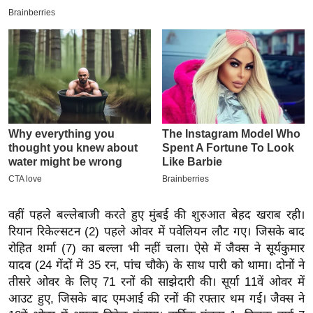
इ
म
ई
-
पे
प
र
मि
सा
ल
वहीं पहले बल्लेबाजी करते हुए मुंबई की शुरुआत बेहद खराब रही।
बे
रियान रिकेल्सटन (2) पहले ओवर में पवेलियन लौट गए। जिसके बाद
मि
रोहित शर्मा (7) का बल्ला भी नहीं चला। ऐसे में जैक्स ने सूर्यकुमार
सा
यादव (24 गेंदों में 35 रन, पांच चौके) के साथ पारी को थामा। दोनों ने
ल
तीसरे ओवर के लिए 71 रनों की साझेदारी की। सूर्या 11वें ओवर में
आउट हुए, जिसके बाद एमआई की रनों की रफ्तार थम गई। जैक्स ने
श