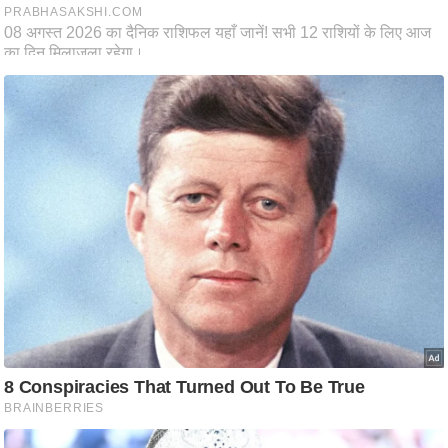
ष
ण
स
म
सा
म
यि
क
मा
तृ
भू
मि
स्तं
भ
ए
म
.