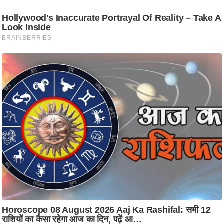
ट
ने
स
मं
त्रा
रि
ले
श
न
शि
प
रा
ज
नी
ति
वि
श्ले