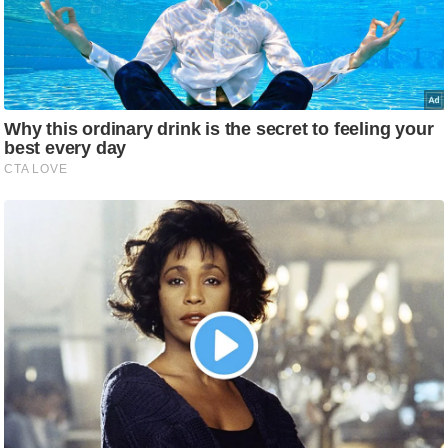
g
N
e
w
s
ला
इ
फ
स्टा
इ
ल
टे
क्नॉ
लॉ
जी
ब्यू
टी