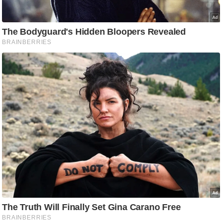
/
फै
श
न
घ
रे
लू
नु
स्खे
प
र्य
ट
न
स्थ
ल
फि