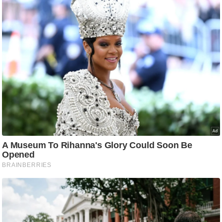
आ
र
.
आ
ई
.
चा
य
प
र
स
मी
क्षा
ध
र्म
ज्यो