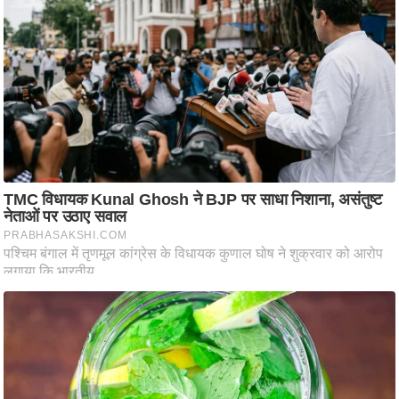
ति
ष
प्र
भु
म
हि
मा
/
ध
र्म
स्थ
ल
व्र
त
त्यो
हा
र