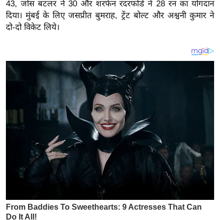
य
43, जोस बटलर ने 30 और शरफेन रदरफोर्ड ने 28 रन का योगदान
दिया। मुंबई के लिए जसप्रीत बुमराह, ट्रेंट बोल्ट और अश्वनी कुमार ने
ब
दो-दो विकेट लिये।
ज
ट
खे
ल
क्रि
के
ट
I
P
L
2
0
2
6
क्रा