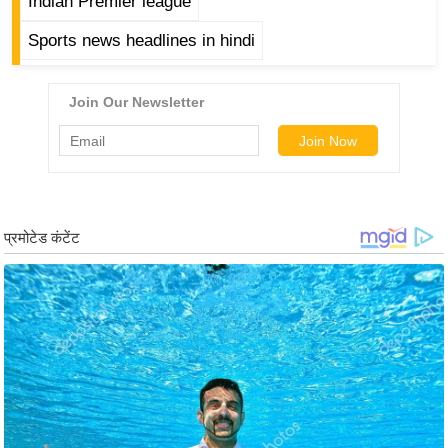
ड
Indian Premier league
हॉ
Sports news headlines in hindi
ली
वु
ड
फि
ल्म
स
मी
क्षा
B
r
e
a
k
i
n