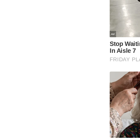
Code Of Ethics
RSS
Our Team
Expert Panel
Loksabhachunav
Android App