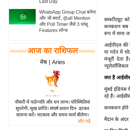
Last Day
स्तंभ
WhatsApp Group Chat बनेगा
एम.
और भी स्मार्ट, @all Mention
सब्स्टीट्यूट 
आर.
और Poll Timer जैसे 3 धांसू
कनकशन सब निय
Features लॉन्च
आई.
रूप में माना 
चाय पर
आईपीएल की खे
समीक्षा
आज का राशिफल
या गर्दन में
धर्म
मंजूरी देता 
मेष | Aries
न्यूरोलॉजिक
ज्योतिष
प्रभु
क्या है आईसी
महिमा/
मुंबई इंडियंस 
धर्मस्थल
रहे हैं। आईसी
व्रत
नौकरी में पदोन्नति और धन लाभ। परिस्थितियां
त्योहार
कनकशन होने या
सुधरेगी, सुख प्राप्ति। संघर्ष प्रधान दिन- डटकर
सामना करें। भटकाव और समय व्यर्थ बीतेगा।
राशिफल
मैदान के अंदर
और पढ़ें
विशेष