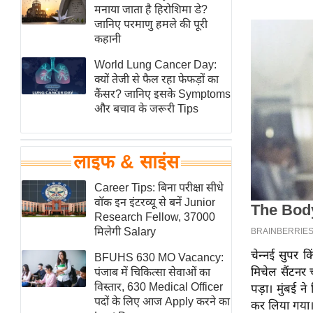
हॉलीवुड
मनाया जाता है हिरोशिमा डे?
जानिए परमाणु हमले की पूरी
फिल्म समीक्षा
कहानी
Breaking
World Lung Cancer Day:
News
क्यों तेजी से फैल रहा फेफड़ों का
लाइफस्टाइल
कैंसर? जानिए इसके Symptoms
और बचाव के जरूरी Tips
टेक्नॉलॉजी
ब्यूटी/फैशन
घरेलू नुस्खे
लाइफ & साइंस
पर्यटन स्थल
Career Tips: बिना परीक्षा सीधे
फिटनेस मंत्रा
वॉक इन इंटरव्यू से बनें Junior
Research Fellow, 37000
रिलेशनशिप
मिलेगी Salary
राजनीति
चेन्नई सुपर क
BFUHS 630 MO Vacancy:
विश्लेषण
मिचेल सैंटनर 
पंजाब में चिकित्सा सेवाओं का
समसामयिक
विस्तार, 630 Medical Officer
पड़ा। मुंबई न
पदों के लिए आज Apply करने का
कर लिया गया
मातृभूमि