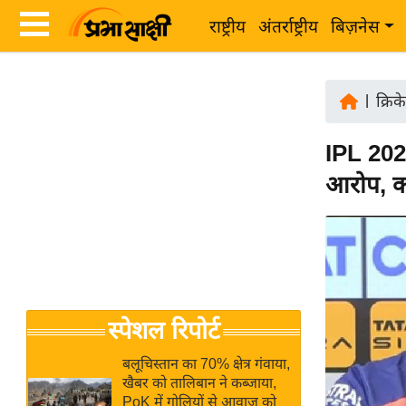
राष्ट्रीय
अंतर्राष्ट्रीय
बिज़नेस
Latest
ता
News
|
क्रिक
ज़ा
in
ख
IPL 2026
Hindi
ब
आरोप, को
र
Hindi
राष्ट्रीय
News
अंतर्राष्ट्रीय
Live
बिज़नेस
उद्योग
Breaking
स्पेशल रिपोर्ट
जगत
News in
विशेषज्ञ
Hindi
बलूचिस्तान का 70% क्षेत्र गंवाया,
राय
खैबर को तालिबान ने कब्जाया,
PoK में गोलियों से आवाज को