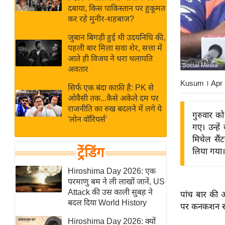
बजट
Hindi
दबाया, किस पाकिस्तान पर हुकूमत
खेल
News
कर रहे मुनीर-शहबाज?
क्रिकेट
जुबान बिगड़ी हुई थी उदयनिधि की,
Hindi
IPL
पहली बार मिला सवा शेर, सत्ता में
आते ही विजय ने धरा थलापति
Videos
2026
Social Media
अवतार
क्राइम
Kusum
। Apr
सिर्फ एक बंदा काफ़ी है: PK से
ई-पेपर
ओवैसी तक...कैसे अकेले दम पर
मिसाल बेमिसाल
राजनीति का रुख बदलने में लगे ये
गुरुवार क
'लोन वॉरियर्स'
शख्सियत
गए। उन्हे
यंग इंडिया
मिचेल सैं
ट्रेंडिंग
लिया गया।
साहित्य जगत
ऑटो वर्ल्ड
Hiroshima Day 2026: एक
परमाणु बम ने ली लाखों जानें, US
न्यूज ब्रीफ
Attack की उस काली सुबह ने
पांच बार की आ
मनोरंजन जगत
बदल दिया World History
पर कनकशन सब
बॉलीवुड
Hiroshima Day 2026: क्यों