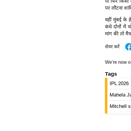
या फिर किसी 
विश्लेषण
पर लौटना शा
ट्रेंडिंग
वहीं मुंबई के
कंधे दोनों मे
Q
मांग की तो मै
u
i
शेयर करें
c
k
L
We're now 
i
Tags
n
k
IPL 2026
s
Mahela Ja
विधानसभा
Mitchell 
चुनाव
फोटो
वीडियो