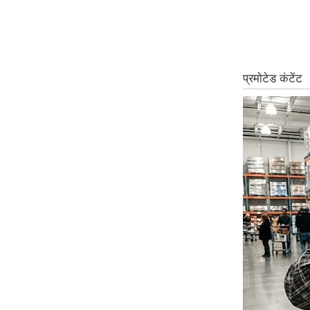
ऑडियो
इंफ़ोग्राफ़िक
राज्यों से
शहरों से
वेब स्टोरी
कार्टून
Short
Videos
iOS App
About us
Contact Editor
Advertise
Privacy Policy
Grievance
Redressal