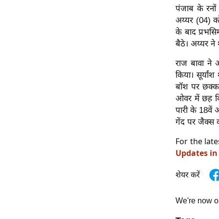
पंजाब के रनो
Code Of Ethics
अय्यर (04) क
RSS
के बाद प्रभस
बैठे। अय्यर न
Our Team
Expert Panel
राज बावा ने 
Loksabhachunav
किया। सूर्यां
बॉश पर छक्का
Android App
ओवर में छह व
पारी के 18वें
गेंद पर जैक्स 
For the lat
Updates in
शेयर करें
We're now 