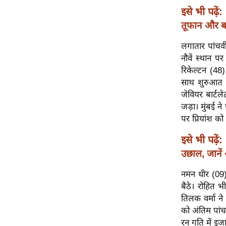
विश्लेषण
इसे भी पढ़ें:
ट्रेंडिंग
तूफान और बा
लगातार पांचवी
Q
नौवें स्थान प
u
रिकेल्टन (48
i
साथ शुरुआत क
c
जेवियर बार्टल
k
जड़ा। मुंबई न
L
पर प्रियांश को
i
n
इसे भी पढ़ें:
k
उछाल, जानें
s
नमन धीर (09)
विधानसभा
बैठे। रोहित 
चुनाव
तिलक वर्मा ने
फोटो
को अंतिम पां
वीडियो
रन गति में इज