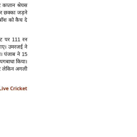
कप्तान श्रेयस
र छक्का जड़ने
बॉश को कैच दे
केट पर 111 रन
े गए। उमरजई ने
। पंजाब ने 15
 पगबाधा किया।
ारे लेकिन अगली
Live Cricket