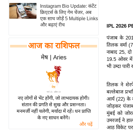
Instagram Bio Update: कंटेंट
स्तंभ
क्रिएटर्स के लिए गेम चेंजर, अब
एम.
एक साथ जोड़ें 5 Multiple Links
आर.
और बढ़ाएं रीच
IPL 2026 P
आई.
पंजाब के 201
चाय पर
आज का राशिफल
तिलक वर्मा (7
समीक्षा
नाबाद 25, दो 
मेष | Aries
धर्म
19.5 ओवर में
भी उम्दा पारी 
ज्योतिष
प्रभु
महिमा/
तिलक ने शेरफ
बल्लेबाज प्रभ
धर्मस्थल
नए लोगों से भेंट होंगी, जो लाभदायक होगी।
आर्य (22) के
व्रत
संतान की प्रगति से सुख और प्रसन्नता।
जोड़कर पंजाब
त्योहार
मनमर्जी नहीं चलेगी, मर्यादा में रहें। धन प्राप्ति
मुंबई को जो
के नए साधन बनेंगे।
राशिफल
उमरजई ने हाला
और पढ़ें
आठ विकेट पर 
विशेष