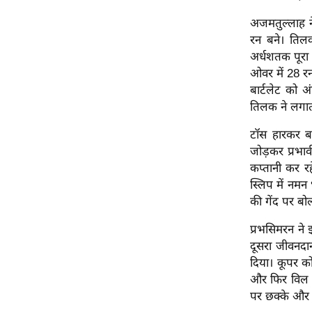
ऑडियो
अजमतुल्लाह ने
इंफ़ोग्राफ़िक
रन बने। तिलक
अर्धशतक पूरा 
राज्यों से
ओवर में 28 र
शहरों से
बार्टलेट को 
वेब स्टोरी
तिलक ने लगात
कार्टून
टॉस हारकर बल
Short
जोड़कर प्रभाव
Videos
कप्तानी कर र
iOS App
स्लिप में नमन
की गेंद पर बो
About us
Contact Editor
प्रभसिमरन ने
दूसरा जीवनदा
Advertise
दिया। कूपर क
Privacy Policy
और फिर विल ज
Grievance
पर छक्के और ए
Redressal