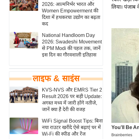
हॉलीवुड
2026: आत्मनिर्भर भारत और
लिया। पंजाब क
Women Empowerment की
फिल्म समीक्षा
दिशा में हथकरघा उद्योग का बढ़ता
Breaking
कद
News
National Handloom Day
लाइफस्टाइल
2026: Swadeshi Movement
से PM Modi की पहल तक, जानें
टेक्नॉलॉजी
इस दिन का गौरवशाली इतिहास
ब्यूटी/फैशन
घरेलू नुस्खे
लाइफ & साइंस
पर्यटन स्थल
फिटनेस मंत्रा
KVS-NVS और EMRS Tier 2
Result 2026 पर बड़ी Update:
रिलेशनशिप
अगस्त मध्य में जारी होंगे नतीजे,
राजनीति
जानें क्या है देरी की वजह
विश्लेषण
WiFi Signal Boost Tips: बिना
समसामयिक
नया राउटर खरीदे ऐसे बढ़ाएं घर में
Wi-Fi की स्पीड और रेंज
मातृभूमि