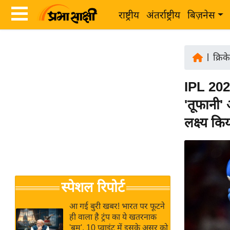
राष्ट्रीय
अंतर्राष्ट्रीय
बिज़नेस
Latest
ता
News
|
क्रिक
ज़ा
in
ख
IPL 202
Hindi
ब
'तूफानी'
र
Hindi
लक्ष्य क
राष्ट्रीय
News
अंतर्राष्ट्रीय
Live
बिज़नेस
उद्योग
Breaking
स्पेशल रिपोर्ट
जगत
News in
विशेषज्ञ
Hindi
आ गई बुरी खबर! भारत पर फूटने
राय
ही वाला है ट्रंप का ये खतरनाक
'बम', 10 प्वाइंट में इसके असर को