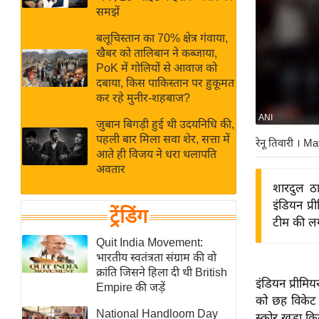
बजट
Hindi
समझें
खेल
News
बलूचिस्तान का 70% क्षेत्र गंवाया,
क्रिकेट
खैबर को तालिबान ने कब्जाया,
Hindi
IPL
PoK में गोलियों से आवाज को
दबाया, किस पाकिस्तान पर हुकूमत
Videos
2026
कर रहे मुनीर-शहबाज?
क्राइम
ANI
जुबान बिगड़ी हुई थी उदयनिधि की,
ई-पेपर
पहली बार मिला सवा शेर, सत्ता में
रेनू तिवारी
। Ma
मिसाल बेमिसाल
आते ही विजय ने धरा थलापति
अवतार
शख्सियत
शारदुल ठा
यंग इंडिया
इंडियन प्
ट्रेंडिंग
साहित्य जगत
टीम की लगा
ऑटो वर्ल्ड
Quit India Movement:
भारतीय स्वतंत्रता संग्राम की वो
न्यूज ब्रीफ
क्रांति जिसने हिला दी थी British
इंडियन प्रीमि
मनोरंजन जगत
Empire की जड़ें
को छह विकेट 
बॉलीवुड
National Handloom Day
स्कोर खड़ा कि