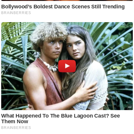
ट
ने
स
मं
त्रा
रि
ले
श
न
शि
प
रा
ज
नी
ति
वि
श्ले