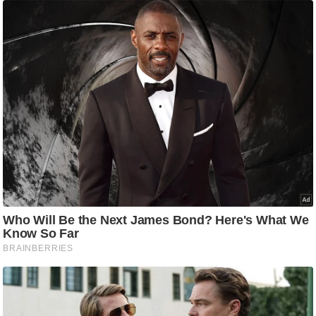
ष
ण
स
म
सा
म
यि
क
मा
तृ
भू
मि
स्तं
भ
ए
म
.