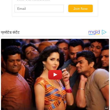
/
फै
श
न
घ
रे
लू
नु
स्खे
प
र्य
ट
न
स्थ
ल
फि