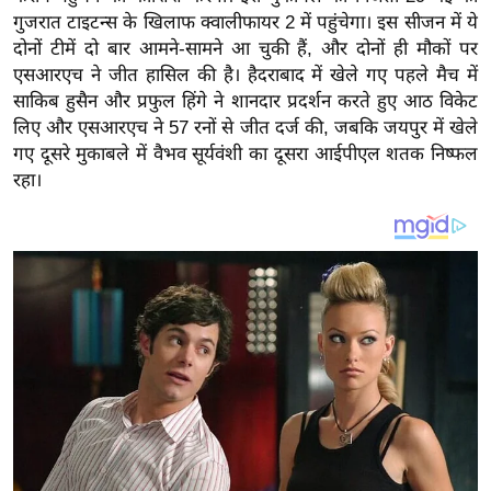
य
गुजरात टाइटन्स के खिलाफ क्वालीफायर 2 में पहुंचेगा। इस सीजन में ये
ब
दोनों टीमें दो बार आमने-सामने आ चुकी हैं, और दोनों ही मौकों पर
ज
एसआरएच ने जीत हासिल की है। हैदराबाद में खेले गए पहले मैच में
ट
साकिब हुसैन और प्रफुल हिंगे ने शानदार प्रदर्शन करते हुए आठ विकेट
लिए और एसआरएच ने 57 रनों से जीत दर्ज की, जबकि जयपुर में खेले
खे
गए दूसरे मुकाबले में वैभव सूर्यवंशी का दूसरा आईपीएल शतक निष्फल
ल
रहा।
क्रि
के
ट
I
P
L
2
0
2
6
क्रा