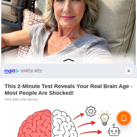
S
O
u
r
T
e
a
m
E
प्रमोटेड कंटेंट
x
p
This 2-Minute Test Reveals Your Real Brain Age -
e
Most People Are Shocked!
r
TIPS AND LIFE HACKS
t
P
a
n