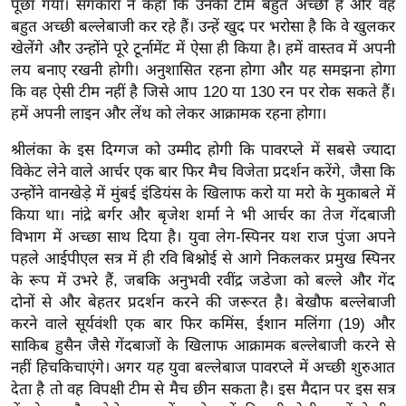
पूछा गया। संगकारा ने कहा कि उनकी टीम बहुत अच्छी है और वह
र्ल्ड
बहुत अच्छी बल्लेबाजी कर रहे हैं। उन्हें खुद पर भरोसा है कि वे खुलकर
न्यू
खेलेंगे और उन्होंने पूरे टूर्नामेंट में ऐसा ही किया है। हमें वास्तव में अपनी
ज
लय बनाए रखनी होगी। अनुशासित रहना होगा और यह समझना होगा
ब्री
कि वह ऐसी टीम नहीं है जिसे आप 120 या 130 रन पर रोक सकते हैं।
फ
हमें अपनी लाइन और लेंथ को लेकर आक्रामक रहना होगा।
म
श्रीलंका के इस दिग्गज को उम्मीद होगी कि पावरप्ले में सबसे ज्यादा
नो
विकेट लेने वाले आर्चर एक बार फिर मैच विजेता प्रदर्शन करेंगे, जैसा कि
रं
उन्होंने वानखेड़े में मुंबई इंडियंस के खिलाफ करो या मरो के मुकाबले में
ज
किया था। नांद्रे बर्गर और बृजेश शर्मा ने भी आर्चर का तेज गेंदबाजी
न
विभाग में अच्छा साथ दिया है। युवा लेग-स्पिनर यश राज पुंजा अपने
पहले आईपीएल सत्र में ही रवि बिश्नोई से आगे निकलकर प्रमुख स्पिनर
ज
के रूप में उभरे हैं, जबकि अनुभवी रवींद्र जडेजा को बल्ले और गेंद
ग
दोनों से और बेहतर प्रदर्शन करने की जरूरत है। बेखौफ बल्लेबाजी
त
करने वाले सूर्यवंशी एक बार फिर कमिंस, ईशान मलिंगा (19) और
बॉ
साकिब हुसैन जैसे गेंदबाजों के खिलाफ आक्रामक बल्लेबाजी करने से
ली
नहीं हिचकिचाएंगे। अगर यह युवा बल्लेबाज पावरप्ले में अच्छी शुरुआत
वु
देता है तो वह विपक्षी टीम से मैच छीन सकता है। इस मैदान पर इस सत्र