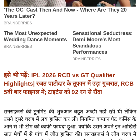
इ
म
ई
-
पे
प
र
मि
इसे भी पढ़ें:
IPL 2026 RCB vs GT Qualifier
सा
Highlights| रजत पाटीदार के तूफान में उड़ा गुजरात, RCB
ल
5वीं बार फाइनल में; टाइटंस को 92 रन से रौंदा
बे
मि
सनराइजर्स की टूर्नामेंट की शुरुआत बहुत अच्छी नहीं रही थी लेकिन
सा
उसने दूसरे चरण में लय हासिल कर ली। नियमित कप्तान पैट कमिंस के
ल
आने से भी टीम को काफी फायदा हुआ, क्योंकि उसने अपने इन आखिरी
श
सात मैचों में से पांच में जीत हासिल की। सनराइजर्स ने लीग चरण में