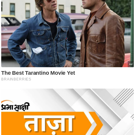
आ
र
.
आ
ई
.
चा
य
प
र
स
मी
क्षा
ध
र्म
ज्यो