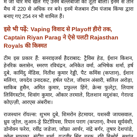
ड
में जो चार मैच खेले गए उनमें बल्लेबाजों की तूती बोली। इनमें से तीन
मैच में 220 से अधिक रन बने। इनमें मेजबान टीम पंजाब किंग्स द्वारा
हॉ
बनाए गए 254 रन भी शामिल हैं।
ली
वु
इसे भी पढ़ें:
Vaping विवाद से Playoff हीरो तक,
ड
Captain Riyan Parag ने ऐसे पलटी Rajasthan
फि
Royals की किस्मत
ल्म
टीम इस प्रकार हैं: सनराइजर्स हैदराबाद: ट्रैविस हेड, ईशान किशन,
स
हेनरिक क्लासेन, स्मरण रविचंद्रन, अनिकेत वर्मा, अभिषेक शर्मा, हर्ष
मी
दुबे, कामिंदु मेंडिस, नितीश कुमार रेड्डी, पैट कमिंस (कप्तान), ईशान
क्षा
मलिंगा, जयदेव उनादकट, हर्षल पटेल, जीशान अंसारी, सलिल अरोड़ा,
B
साकिब हुसैन, अमित कुमार, प्रफुल्ल हिंगे, क्रेन्स फुलेट्रा, लियाम
r
लिविंगस्टोन, शिवांग कुमार, ओंकार तरमाले, दिलशान मदुशंका, गेराल्ड
e
कोएत्ज़ी, आरएस अंबरीश।
a
राजस्थान रॉयल्स: शुभम दुबे, शिमरोन हेटमायर, यशस्वी जायसवाल,
k
ध्रुव जुरेल, लुआन-ड्रे प्रिटोरियस, रियान पराग (कप्तान), वैभव सूर्यवंशी,
i
डोनोवन फरेरा, रवींद्र जडेजा, जोफ्रा आर्चर, नांद्रे बर्गर, तुषार देशपांडे,
n
क्वेना मफाका, संदीप शर्मा, युद्धवीर सिंह चरक, रवि बिश्नोई, सुशांत