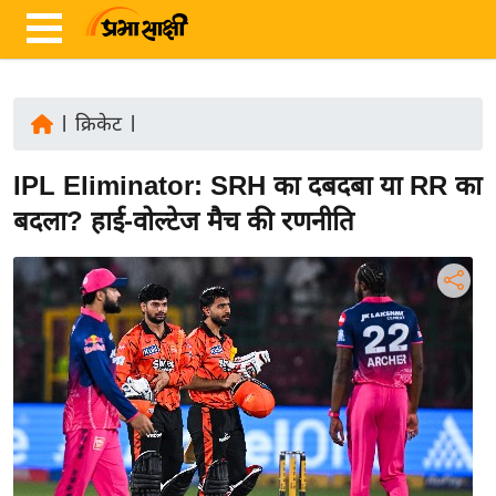
|
क्रिकेट
|
ता
IPL Eliminator: SRH का दबदबा या RR का
ज़ा
ख
बदला? हाई-वोल्टेज मैच की रणनीति
ब
र
रा
ष्ट्री
य
अं
त
र्रा
ष्ट्री