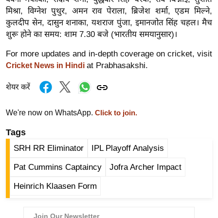
g
मिश्रा, विग्नेश पुथुर, अमन राव पेराला, ब्रिजेश शर्मा, एडम मिल्ने,
N
कुलदीप सेन, दासुन शनाका, यशराज पुंजा, इमानजोत सिंह चहल। मैच
e
शुरू होने का समय: शाम 7.30 बजे (भारतीय समयानुसार)।
w
For more updates and in-depth coverage on cricket, visit
s
at Prabhasakshi.
Cricket News in Hindi
ला
इ
शेयर करें
फ
स्टा
We're now on WhatsApp.
Click to join.
इ
Tags
ल
टे
SRH RR Eliminator
IPL Playoff Analysis
क्नॉ
Pat Cummins Captaincy
Jofra Archer Impact
लॉ
जी
Heinrich Klaasen Form
ब्यू
टी