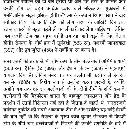
राजस्थान रॉयल्स को दो बार हराया था और इस तरह से कमिंस और
ख्सि
उनकी टीम को बहुत अधिक दबाव वाले नॉकआउट मुकाबले में
य
मनोवैज्ञानिक बढ़त हासिल होगी। रॉयल्स के कप्तान रियाग पराग ने खुद
त
स्वीकार किया कि उनकी टीम को लीग चरण के आखिरी दिन तक
यं
इंतजार करने से बहुत पहले ही क्वालीफाई कर लेना चाहिए था, लेकिन
ग
अब जबकि टीम वहां पहुंच गई है तब वह आगे बढ़ने के लिए बेताब
इं
होगी। रॉयल्स के शीर्ष क्रम में सूर्यवंशी (583 रन), यशस्वी जायसवाल
डि
(397) और ध्रुव जुरेल (458) ने सर्वाधिक रन बनाए हैं।
या
सनराइजर्स की तरफ से भी शीर्ष क्रम के तीन बल्लेबाजों अभिषेक शर्मा
सा
(563 रन), ट्रैविस हेड (393) और ईशान किशन (569) ने महत्वपूर्ण
हि
योगदान दिया है। लेकिन नंबर चार पर बल्लेबाजी करने वाले हेनरिक
त्य
क्लासेन (606) का विशेष रूप से उल्लेख करना जरूरी है, क्योंकि
ज
उन्होंने अब तक शानदार बल्लेबाजी की है। दोनों टीमों के शीर्ष क्रम के
ग
बल्लेबाजों की विस्फोटक क्षमता के बावजूद जायसवाल और हेड के
त
प्रदर्शन में उतनी निरंतरता नहीं रही है जितना वे चाहते थे। सनराइजर्स
यकीनन टूर्नामेंट की सबसे आक्रामक टीम है और इसलिए यह कोई हैरानी
ऑ
की बात नहीं थी कि रॉयल्स के मुख्य कोच कुमार संगकारा से विपक्षी
टो
टीम के शीर्ष चार बल्लेबाजों से निपटने की उनकी रणनीति के बारे में
व