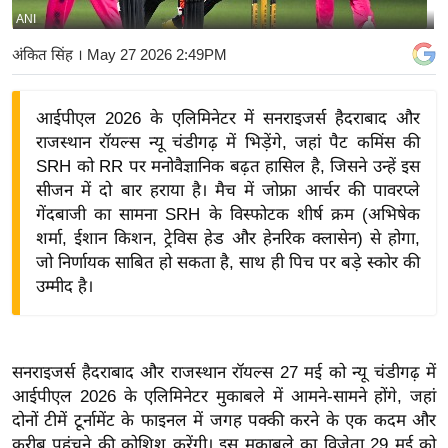
ANI
य
बि
अंकित सिंह
। May 27 2026 2:49PM
ज़
ने
आईपीएल 2026 के एलिमिनेटर में सनराइजर्स हैदराबाद और
स
राजस्थान रॉयल्स न्यू चंडीगढ़ में भिड़ेंगे, जहां पैट कमिंस की
उ
SRH को RR पर मनोवैज्ञानिक बढ़त हासिल है, जिसने उन्हें इस
द्यो
सीजन में दो बार हराया है। मैच में जोफ्रा आर्चर की पावरप्ले
ग
गेंदबाजी का सामना SRH के विस्फोटक शीर्ष क्रम (अभिषेक
शर्मा, ईशान किशन, ट्रेविस हेड और हेनरिक क्लासेन) से होगा,
ज
जो निर्णायक साबित हो सकता है, साथ ही पिच पर बड़े स्कोर की
ग
उम्मीद है।
त
वि
शे
सनराइजर्स हैदराबाद और राजस्थान रॉयल्स 27 मई को न्यू चंडीगढ़ में
ष
आईपीएल 2026 के एलिमिनेटर मुकाबले में आमने-सामने होंगे, जहां
ज्ञ
दोनों टीमें टूर्नामेंट के फाइनल में जगह पक्की करने के एक कदम और
रा
करीब पहुंचने की कोशिश करेंगी। इस मुकाबले का विजेता 29 मई को