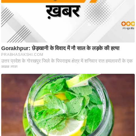
ति
ष
प्र
भु
म
हि
मा
/
ध
र्म
स्थ
ल
व्र
त
त्यो
हा
र