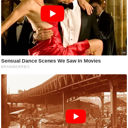
/
फै
श
न
घ
रे
लू
नु
स्खे
प
र्य
ट
न
स्थ
ल
फि