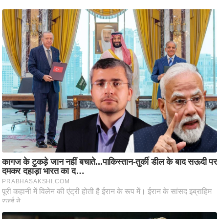
ति
ष
प्र
भु
म
हि
मा
/
ध
र्म
स्थ
ल
व्र
त
त्यो
हा
र