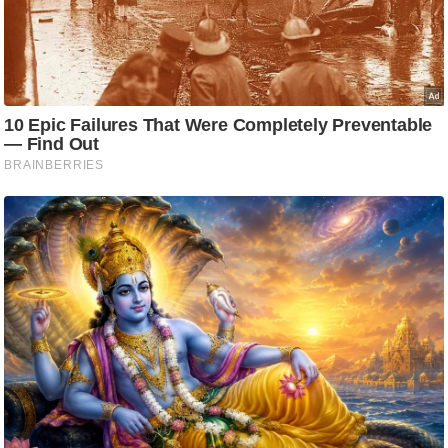
ट
ने
स
मं
त्रा
रि
ले
श
न
शि
प
रा
ज
नी
ति
वि
श्ले