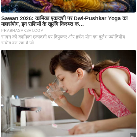
ष
ण
स
म
सा
म
यि
क
मा
तृ
भू
मि
स्तं
भ
ए
म
.