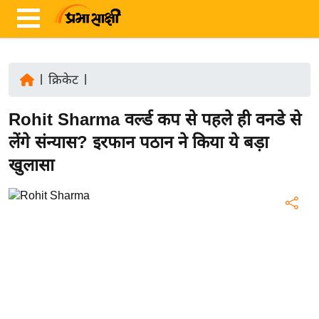
|
क्रिकेट
|
ता
Rohit Sharma वर्ल्ड कप से पहले ही वनडे से
ज़ा
ख
लेंगे संन्यास? इरफान पठान ने किया ये बड़ा
ब
खुलासा
र
रा
ष्ट्री
य
अं
त
र्रा
ष्ट्री