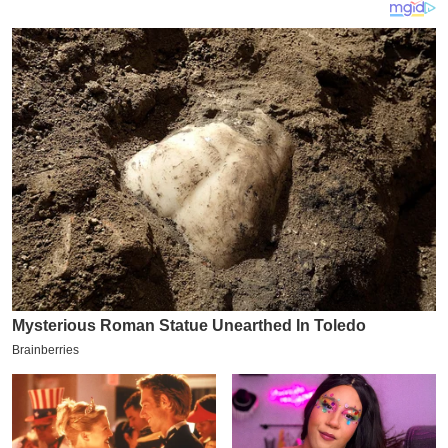
य
ब
ज
ट
खे
ल
क्रि
के
ट
I
P
L
2
0
2
6
क्रा