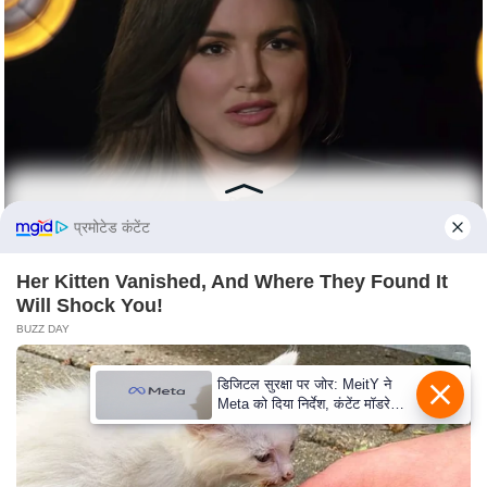
c
y
G
r
i
e
v
a
प्रमोटेड कंटेंट
n
c
Her Kitten Vanished, And Where They Found It
e
Will Shock You!
R
BUZZ DAY
e
d
डिजिटल सुरक्षा पर जोर: MeitY ने
r
Meta को दिया निर्देश, कंटेंट मॉडरेशन
मजबूत करे
e
s