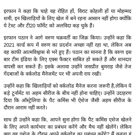
ख्सि
य
इरफान ने कहा कि चाहे वह रोहित हों, विराट कोहली हों या मोहम्मद
त
शमी, इन खिलाड़ियों के लिए खेल में बने रहना आसान नहीं होगा क्योंकि
ये टेस्ट और टी20 फॉर्मेट को अलविदा कह चुके हैं।
यं
ग
इरफान पठान ने आगे वरुण चक्रवर्ती का जिक्र किया। उन्होंने कहा कि
इं
2021 वर्ल्ड कप में वरुण का प्रदर्शन अच्छा नहीं रहा था, लेकिन अब
डि
वह काफी आत्मविश्वास से भरे हुए हैं। पठान का मानना है कि वरुण इस
या
बार टीम इंडिया के लिए एक्स फैक्टर साबित हो सकते हैं और शानदार
वापसी कर सकते हैं। इसके अलावा उन्होंने जसप्रीत बुमराह जैसे तेज
सा
गेंदबाजों के वर्कलोड मैनेजमेंट पर भी अपनी राय रखी।
हि
त्य
उन्होंने कहा कि खिलाड़ियों को वर्कलोड मैनेज करना जरूरी है,लेकिन ये
ज
बड़े टूर्नामेंट या अहम सीरीज के बीच नहीं होना चाहिए। उन्होंने उदाहरण
ग
दिया कि ऑस्ट्रेलिया के पैट कमिंस भी ऐशेज जैसी अहम सीरीज के
त
दौरान आराम नहीं करते।
ऑ
साथ ही उन्होंने कहा कि, आपने सुना होगा कि पैट कमिंस एशेज खेलने
टो
के लिए अपने कार्यभार का प्रबंधन करेंगे और मैच नहीं खेलेंगे। लेकिन
व
क्या वह एशेज के दौरान अपने वर्कलोड का प्रबंधन करेंगे? मैं कहता हूं