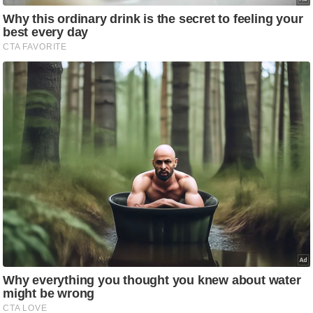
आ
र
.
आ
ई
.
चा
य
प
र
स
मी
क्षा
ध
र्म
ज्यो