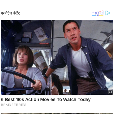
ड
हॉ
ली
वु
ड
फि
ल्म
स
मी
क्षा
B
r
e
a
k
i
n