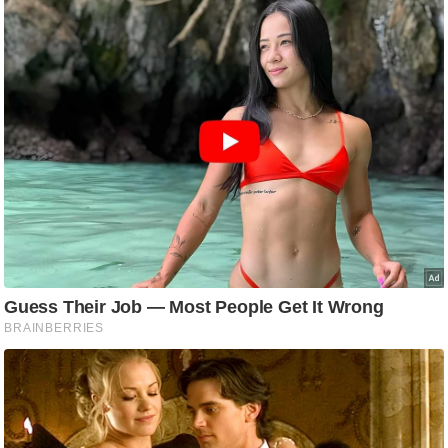
g
N
e
w
s
ला
इ
फ
स्टा
इ
ल
टे
क्नॉ
लॉ
जी
ब्यू
टी