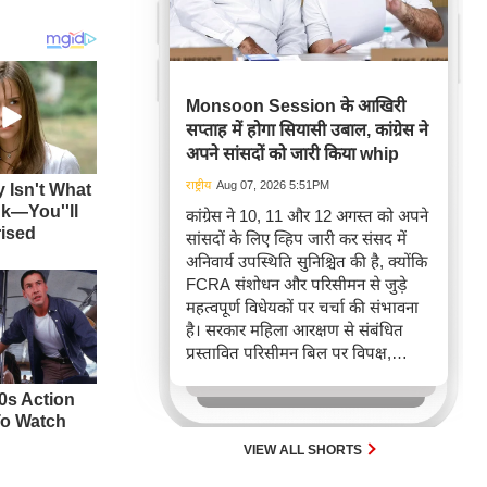
Monsoon Session के आखिरी
सप्ताह में होगा सियासी उबाल, कांग्रेस ने
अपने सांसदों को जारी किया whip
राष्ट्रीय
Aug 07, 2026 5:51PM
कांग्रेस ने 10, 11 और 12 अगस्त को अपने
सांसदों के लिए व्हिप जारी कर संसद में
अनिवार्य उपस्थिति सुनिश्चित की है, क्योंकि
FCRA संशोधन और परिसीमन से जुड़े
महत्वपूर्ण विधेयकों पर चर्चा की संभावना
है। सरकार महिला आरक्षण से संबंधित
प्रस्तावित परिसीमन बिल पर विपक्ष,
खासकर राहुल गांधी और 'इंडिया' गठबंधन
का समर्थन जुटाने की कोशिश कर रही है,
जिससे आगामी संसदीय सत्र में अहम
राजनीतिक टकराव अपेक्षित है।
VIEW ALL SHORTS