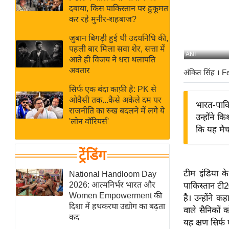
बजट
Hindi
दबाया, किस पाकिस्तान पर हुकूमत
खेल
News
कर रहे मुनीर-शहबाज?
क्रिकेट
जुबान बिगड़ी हुई थी उदयनिधि की,
Hindi
IPL
पहली बार मिला सवा शेर, सत्ता में
ANI
आते ही विजय ने धरा थलापति
Videos
2026
अवतार
अंकित सिंह
। F
क्राइम
सिर्फ एक बंदा काफ़ी है: PK से
ई-पेपर
ओवैसी तक...कैसे अकेले दम पर
भारत-पाकि
मिसाल बेमिसाल
राजनीति का रुख बदलने में लगे ये
उन्होंने 
'लोन वॉरियर्स'
शख्सियत
कि यह मैच
यंग इंडिया
ट्रेंडिंग
साहित्य जगत
ऑटो वर्ल्ड
टीम इंडिया 
National Handloom Day
2026: आत्मनिर्भर भारत और
पाकिस्तान टी2
न्यूज ब्रीफ
Women Empowerment की
है। उन्होंने
मनोरंजन जगत
दिशा में हथकरघा उद्योग का बढ़ता
वाले सैनिकों 
कद
बॉलीवुड
यह क्षण सिर्फ