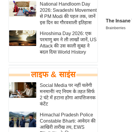
हॉलीवुड
National Handloom Day
2026: Swadeshi Movement
फिल्म समीक्षा
से PM Modi की पहल तक, जानें
Breaking
इस दिन का गौरवशाली इतिहास
News
Hiroshima Day 2026: एक
लाइफस्टाइल
परमाणु बम ने ली लाखों जानें, US
Attack की उस काली सुबह ने
टेक्नॉलॉजी
बदल दिया World History
ब्यूटी/फैशन
घरेलू नुस्खे
लाइफ & साइंस
पर्यटन स्थल
फिटनेस मंत्रा
Social Media पर नहीं चलेगी
मनमानी! नए नियम के तहत सिर्फ
रिलेशनशिप
2 घंटे में हटाना होगा आपत्तिजनक
राजनीति
कंटेंट
विश्लेषण
Himachal Pradesh Police
समसामयिक
Constable Bharti: आवेदन की
आखिरी तारीख तय, EWS
मातृभूमि