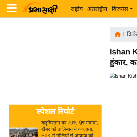
राष्ट्रीय
अंतर्राष्ट्रीय
बिज़नेस
Latest
ता
News
|
क्रिक
ज़ा
in
ख
Ishan K
Hindi
ब
हुंकार, 
र
Hindi
राष्ट्रीय
News
अंतर्राष्ट्रीय
Live
बिज़नेस
उद्योग
Breaking
स्पेशल रिपोर्ट
जगत
News in
विशेषज्ञ
Hindi
बलूचिस्तान का 70% क्षेत्र गंवाया,
राय
खैबर को तालिबान ने कब्जाया,
PoK में गोलियों से आवाज को