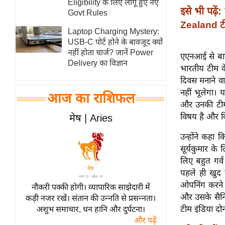
Eligibility के लिए लागू हुए नए
इसे भी पढ़ें:
स्तंभ
Govt Rules
Zealand टी
एम.
Laptop Charging Mystery:
आर.
USB-C पोर्ट होने के बावजूद क्यों
नहीं होता चार्ज? जानें Power
आई.
एएनआई से बात 
Delivery का विज्ञान
भारतीय टीम क
चाय पर
दिवस मनाने व
समीक्षा
नहीं भूलेगा। 
आज का राशिफल
धर्म
और उनकी टीम 
ज्योतिष
विषय है और कि
मेष | Aries
प्रभु
उन्होंने कहा 
महिमा/
सूर्यकुमार के
धर्मस्थल
लिए बहुत गर्व
व्रत
पहले ही खुद क
त्योहार
ओपनिंग करने 
नौकरी पक्की होगी। व्यापारिक साझेदारी में
और उसके सैन
कड़ी नजर रखें। संतान की उन्नति से प्रसन्नता।
राशिफल
टीम इंडिया दो
अशुभ समाचार, धन हानि और दुर्घटना।
विशेष
और पढ़ें