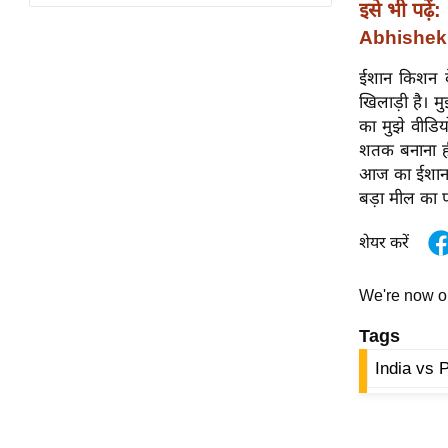
विश्लेषण
इसे भी पढ़ें:
Abhishek 
ट्रेंडिंग
ईशान किशन क
Q
खिलाड़ी है। 
u
का मुझे वीडि
i
शतक बनाना ही 
c
आज का ईशान क
k
बड़ा मील का 
L
i
शेयर करें
n
k
We're now 
s
Tags
विधानसभा
India vs 
चुनाव
फोटो
वीडियो