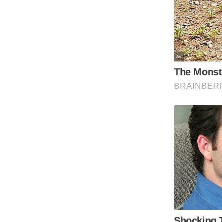
Code Of Ethics
RSS
Our Team
Expert Panel
Loksabhachunav
Android App