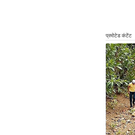
ऑडियो
इंफ़ोग्राफ़िक
राज्यों से
शहरों से
वेब स्टोरी
कार्टून
Short
Videos
iOS App
About us
Contact Editor
Advertise
Privacy Policy
Grievance
Redressal