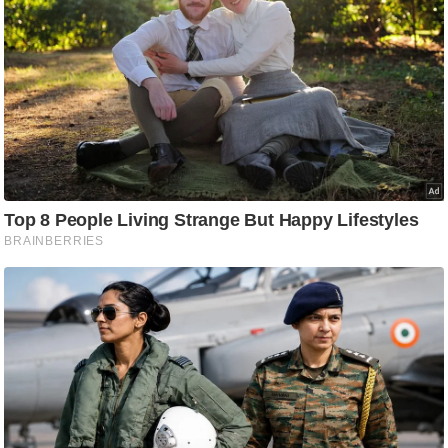
आ
र
.
आ
ई
.
चा
य
प
र
स
मी
क्षा
ध
र्म
ज्यो