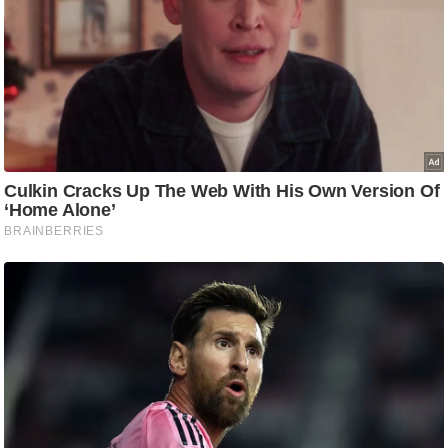
ड
हॉ
ली
वु
ड
फि
ल्म
स
मी
क्षा
B
r
e
a
k
i
n