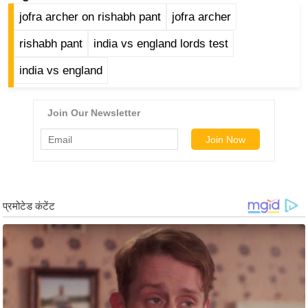
र्ल्ड
jofra archer on rishabh pant
jofra archer
न्यू
rishabh pant
india vs england lords test
ज
ब्री
india vs england
फ
म
नो
रं
ज
न
ज
ग
त
बॉ
ली
वु