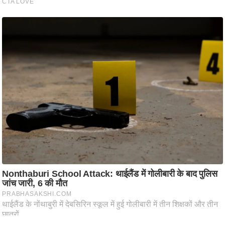
ट
ने
स
मं
त्रा
रि
ले
श
न
शि
प
रा
ज
नी
ति
वि
श्ले