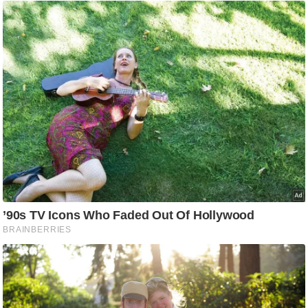
ष
ण
स
म
सा
म
यि
क
मा
तृ
भू
मि
स्तं
भ
ए
म
.