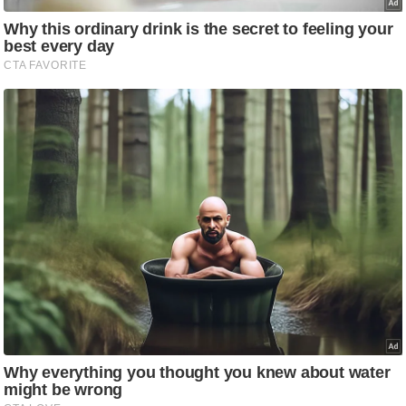
/
फै
श
न
घ
रे
लू
नु
स्खे
प
र्य
ट
न
स्थ
ल
फि