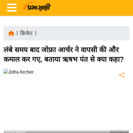
|
क्रिकेट
|
ता
लंबे समय बाद जोफ्रा आर्चर ने वापसी की और
ज़ा
ख
कमाल कर गए, बताया ऋषभ पंत से क्या कहा?
ब
र
रा
ष्ट्री
य
अं
त
र्रा
ष्ट्री
Social Media
प्रतिरूप फोटो