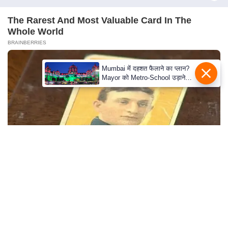
c
y
The Rarest And Most Valuable Card In The
G
Whole World
r
BRAINBERRIES
i
e
Mumbai में दहशत फैलाने का प्लान?
Mayor को Metro-School उड़ाने
v
की धमकी
a
n
c
e
R
e
d
15 Things You Do Everyday That The Bible
r
Forbids: Are You Guilty?
e
BRAINBERRIES
s