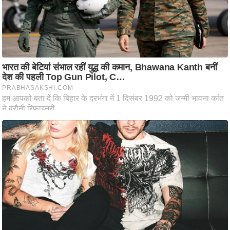
ति
ष
प्र
भु
म
हि
मा
/
ध
र्म
स्थ
ल
व्र
त
त्यो
हा
र