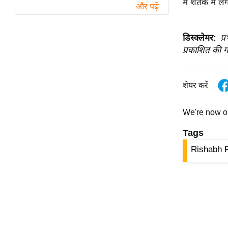
में शतक में लग
विश्लेषण
और पढ़ें
ट्रेंडिंग
डिस्क्लेमर:
प्
Q
प्रकाशित की ग
u
i
c
शेयर करें
k
L
We're now 
i
Tags
n
k
Rishabh 
s
विधानसभा
चुनाव
फोटो
वीडियो