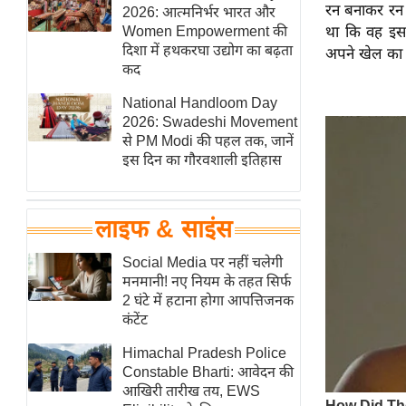
रन बनाकर रन 
हॉलीवुड
2026: आत्मनिर्भर भारत और
Women Empowerment की
था कि वह इस स
फिल्म समीक्षा
दिशा में हथकरघा उद्योग का बढ़ता
अपने खेल का आ
Breaking
कद
News
National Handloom Day
लाइफस्टाइल
2026: Swadeshi Movement
से PM Modi की पहल तक, जानें
टेक्नॉलॉजी
इस दिन का गौरवशाली इतिहास
ब्यूटी/फैशन
घरेलू नुस्खे
लाइफ & साइंस
पर्यटन स्थल
फिटनेस मंत्रा
Social Media पर नहीं चलेगी
मनमानी! नए नियम के तहत सिर्फ
रिलेशनशिप
2 घंटे में हटाना होगा आपत्तिजनक
राजनीति
कंटेंट
विश्लेषण
Himachal Pradesh Police
समसामयिक
Constable Bharti: आवेदन की
आखिरी तारीख तय, EWS
मातृभूमि