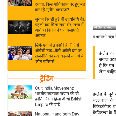
बजट
Hindi
दबाया, किस पाकिस्तान पर हुकूमत
खेल
News
कर रहे मुनीर-शहबाज?
क्रिकेट
जुबान बिगड़ी हुई थी उदयनिधि की,
Hindi
IPL
पहली बार मिला सवा शेर, सत्ता में
AI Generated
आते ही विजय ने धरा थलापति
Videos
2026
अवतार
प्रभासाक्षी न्यूज 
क्राइम
सिर्फ एक बंदा काफ़ी है: PK से
ई-पेपर
ओवैसी तक...कैसे अकेले दम पर
इंग्लैंड 
मिसाल बेमिसाल
राजनीति का रुख बदलने में लगे ये
सवाल उठात
'लोन वॉरियर्स'
शख्सियत
है कि पंत
यंग इंडिया
लेना चाहि
ट्रेंडिंग
साहित्य जगत
ऑटो वर्ल्ड
Quit India Movement:
भारतीय स्वतंत्रता संग्राम की वो
इंग्लैंड के प
न्यूज ब्रीफ
क्रांति जिसने हिला दी थी British
बल्लेबाज के 
मनोरंजन जगत
Empire की जड़ें
विकेटकीपर ब
बॉलीवुड
कैपिटल्स के 
National Handloom Day