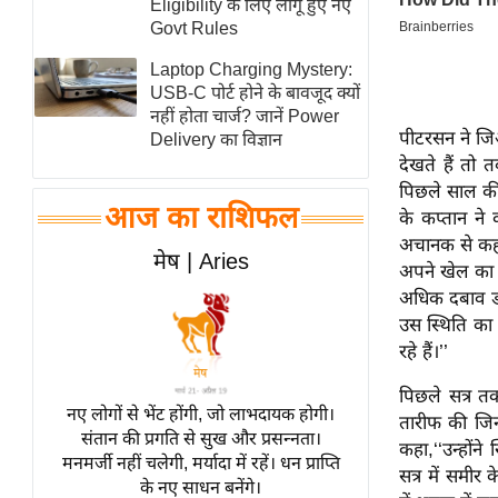
Eligibility के लिए लागू हुए नए
स्तंभ
Govt Rules
एम.
Laptop Charging Mystery:
आर.
USB-C पोर्ट होने के बावजूद क्यों
नहीं होता चार्ज? जानें Power
आई.
पीटरसन ने ज
Delivery का विज्ञान
चाय पर
देखते हैं तो
समीक्षा
पिछले साल की त
आज का राशिफल
के कप्तान ने
धर्म
अचानक से कह रह
ज्योतिष
मेष | Aries
अपने खेल का 
प्रभु
अधिक दबाव डाल
महिमा/
उस स्थिति का
धर्मस्थल
रहे हैं।’’
व्रत
पिछले सत्र त
त्योहार
नए लोगों से भेंट होंगी, जो लाभदायक होगी।
तारीफ की जिन
संतान की प्रगति से सुख और प्रसन्नता।
राशिफल
कहा,‘‘उन्होंन
मनमर्जी नहीं चलेगी, मर्यादा में रहें। धन प्राप्ति
सत्र में समी
विशेष
के नए साधन बनेंगे।