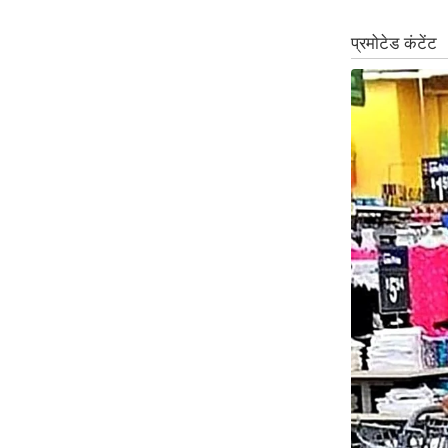
ऑडियो
इंफ़ोग्राफ़िक
राज्यों से
शहरों से
वेब स्टोरी
कार्टून
Short
Videos
iOS App
About us
Contact Editor
Advertise
Privacy Policy
Grievance
Redressal