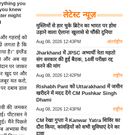
लेटेस्ट न्यूज़
मुस्लिमों से हार चुके ब्रिटेन का भारत पर होश
उड़ाने वाला ऐलान! खुलासे से चौंकी दुनिया
 और गहराई को
Aug 08, 2026 12:43PM
अंतर्राष्ट्रीय
झे लगता है कि
 है।’’ इंग्लैंड
Jharkhand में JPSC अभ्यर्थी नेता महतो
किया और अब वह
संग सरकार की हुई बैठक, 14वीं परीक्षा रद्द
करने की मांग
स मैदान पर जाकर
आकर खुद पर और
Aug 08, 2026 12:42PM
राष्ट्रीय
 मजबूर मत करो,
Rishabh Pant को Uttarakhand में जमीन
द पर दबाव डाल
खरीदने में मदद देंगे CM Pushkar Singh
Dhami
रिजवी की जमकर
Aug 08, 2026 12:43PM
राष्ट्रीय
ाई। पीटरसन ने
CM रेखा गुप्ता ने Kanwar Yatra शिविर का
ई। मैंने पिछले
दौरा किया, कांवड़ियों को सभी सुविधाएं देने का
तब अभ्यास मैच
दावा