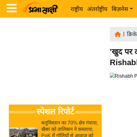
राष्ट्रीय
अंतर्राष्ट्रीय
बिज़नेस
Latest
ता
News
|
क्रिक
ज़ा
in
ख
'खुद पर 
Hindi
ब
Rishabh
र
Hindi
राष्ट्रीय
News
अंतर्राष्ट्रीय
Live
बिज़नेस
उद्योग
Breaking
स्पेशल रिपोर्ट
जगत
News in
विशेषज्ञ
Hindi
बलूचिस्तान का 70% क्षेत्र गंवाया,
राय
खैबर को तालिबान ने कब्जाया,
PoK में गोलियों से आवाज को