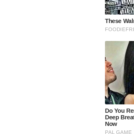
Code Of Ethics
RSS
Our Team
Expert Panel
Loksabhachunav
Android App