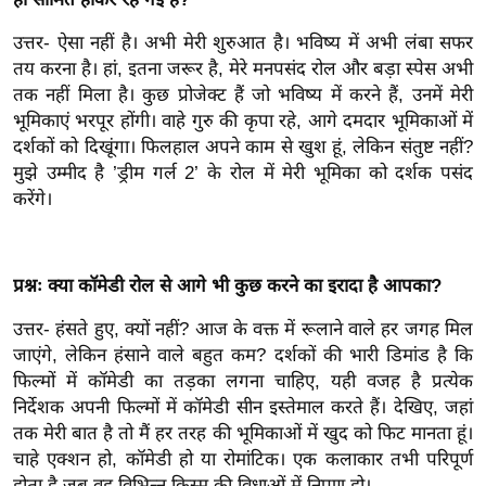
र्ल्ड
उत्तर- ऐसा नहीं है। अभी मेरी शुरुआत है। भविष्य में अभी लंबा सफर
न्यू
तय करना है। हां, इतना जरूर है, मेरे मनपसंद रोल और बड़ा स्पेस अभी
ज
तक नहीं मिला है। कुछ प्रोजेक्ट हैं जो भविष्य में करने हैं, उनमें मेरी
ब्री
भूमिकाएं भरपूर होंगी। वाहे गुरु की कृपा रहे, आगे दमदार भूमिकाओं में
फ
दर्शकों को दिखूंगा। फिलहाल अपने काम से खुश हूं, लेकिन संतुष्ट नहीं?
म
मुझे उम्मीद है ’ड्रीम गर्ल 2’ के रोल में मेरी भूमिका को दर्शक पसंद
नो
करेंगे।
रं
ज
न
प्रश्नः क्या कॉमेडी रोल से आगे भी कुछ करने का इरादा है आपका?
ज
उत्तर- हंसते हुए, क्यों नहीं? आज के वक्त में रूलाने वाले हर जगह मिल
ग
जाएंगे, लेकिन हंसाने वाले बहुत कम? दर्शकों की भारी डिमांड है कि
त
फिल्मों में कॉमेडी का तड़का लगना चाहिए, यही वजह है प्रत्येक
बॉ
निर्देशक अपनी फिल्मों में कॉमेडी सीन इस्तेमाल करते हैं। देखिए, जहां
ली
तक मेरी बात है तो मैं हर तरह की भूमिकाओं में खुद को फिट मानता हूं।
वु
चाहे एक्शन हो, कॉमेडी हो या रोमांटिक। एक कलाकार तभी परिपूर्ण
होता है जब वह विभिन्न किस्म की विधाओं में निपुण हो।