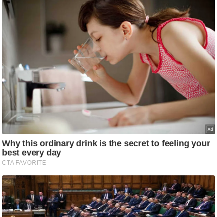
ति
ष
प्र
भु
म
हि
मा
/
ध
र्म
स्थ
ल
व्र
त
त्यो
हा
र