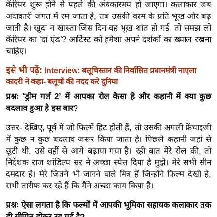
ख्सि
कॅरियर शुरू होने से पहले की अंधकारमय हो जाएगा। कलाकार जब
य
अदाकारी जगत में रम जाता है, तब उसकी काम के प्रति भूख और बढ़
जाती है। खुदा न खास्ता जिस दिन वह भूख शांत हो गई, तो समझ लो
त
कॅरियर का ‘दा एंड’? आर्टिस्ट को हमेशा अपने दर्शकों का ख्याल रखना
यं
चाहिए।
ग
इं
इसे भी पढ़ें:
Interview: बलूचिस्तान की निर्वासित प्रधानमंत्री नाएला
डि
कादरी ने कहा- बलूचों की मदद करे दुनिया
या
प्रश्नः 'ड्रीम गर्ल 2’ में आपका रोल कैसा है और कहानी में क्या कुछ
बदलाव हुआ है इस बार?
सा
हि
उत्तर- देखिए, पूर्व में जो फिल्में हिट होती हैं, तो उसकी अगली फ्रेंचाइजी
त्य
में कुछ न कुछ बदलाव जरूर किया जाता है। पिछले कहानी जहां से
ज
छूटी थी, उसे वहीं से आगे बढ़ाया गया है। रही बात मेरे रोल की, तो
ग
निर्देशक राज शांडिल्य सर ने अच्छा स्पेस दिया है मुझे। मेरे सभी सीन
त
दमदार हैं। मेरे जितने भी जानने वाले मित्र हैं जिन्होंने फिल्म देखी है,
सभी तारीफ कर रहे हैं कि मैंने अच्छा काम किया है।
ऑ
टो
प्रश्नः ऐसा लगता है कि फल्मों में आपकी भूमिका सहायक कलाकार तक
व
ही सीमित होकर रह गई है?