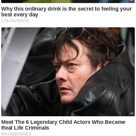
ट
ने
स
मं
त्रा
रि
ले
श
न
शि
प
रा
ज
नी
ति
वि
श्ले