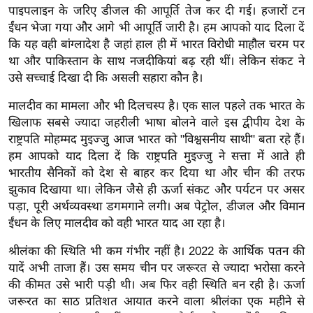
पाइपलाइन के जरिए डीजल की आपूर्ति तेज कर दी गई। हजारों टन
र्ल्ड
ईंधन भेजा गया और आगे भी आपूर्ति जारी है। हम आपको याद दिला दें
न्यू
कि यह वही बांग्लादेश है जहां हाल ही में भारत विरोधी माहौल चरम पर
ज
था और पाकिस्तान के साथ नजदीकियां बढ़ रही थीं। लेकिन संकट ने
ब्री
उसे सच्चाई दिखा दी कि असली सहारा कौन है।
फ
मालदीव का मामला और भी दिलचस्प है। एक साल पहले तक भारत के
म
खिलाफ सबसे ज्यादा जहरीली भाषा बोलने वाले इस द्वीपीय देश के
नो
राष्ट्रपति मोहम्मद मुइज्जु आज भारत को "विश्वसनीय साथी" बता रहे हैं।
रं
हम आपको याद दिला दें कि राष्ट्रपति मुइज्जु ने सत्ता में आते ही
ज
भारतीय सैनिकों को देश से बाहर कर दिया था और चीन की तरफ
न
झुकाव दिखाया था। लेकिन जैसे ही ऊर्जा संकट और पर्यटन पर असर
ज
पड़ा, पूरी अर्थव्यवस्था डगमगाने लगी। अब पेट्रोल, डीजल और विमान
ग
ईंधन के लिए मालदीव को वही भारत याद आ रहा है।
त
श्रीलंका की स्थिति भी कम गंभीर नहीं है। 2022 के आर्थिक पतन की
बॉ
यादें अभी ताजा हैं। उस समय चीन पर जरूरत से ज्यादा भरोसा करने
ली
की कीमत उसे भारी पड़ी थी। अब फिर वही स्थिति बन रही है। ऊर्जा
वु
जरूरत का साठ प्रतिशत आयात करने वाला श्रीलंका एक महीने से