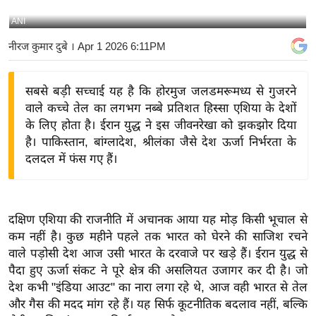
य
ANI
बि
नीरज कुमार दुबे
। Apr 1 2026 6:11PM
ज़
ने
सबसे बड़ी सच्चाई यह है कि होरमुज जलडमरूमध्य से गुजरने
स
वाले कच्चे तेल का लगभग नब्बे प्रतिशत हिस्सा एशिया के देशों
उ
के लिए होता है। ईरान युद्ध ने इस जीवनरेखा को झकझोर दिया
द्यो
है। पाकिस्तान, बांग्लादेश, श्रीलंका जैसे देश ऊर्जा निर्भरता के
ग
दलदल में फंस गए हैं।
ज
ग
त
दक्षिण एशिया की राजनीति में अचानक आया यह मोड़ किसी भूचाल से
वि
कम नहीं है। कुछ महीने पहले तक भारत को घेरने की साजिश रचने
शे
वाले पड़ोसी देश आज उसी भारत के दरवाजे पर खड़े हैं। ईरान युद्ध से
ष
पैदा हुए ऊर्जा संकट ने पूरे क्षेत्र की असलियत उजागर कर दी है। जो
ज्ञ
देश कभी "इंडिया आउट" का नारा लगा रहे थे, आज वही भारत से तेल
रा
और गैस की मदद मांग रहे हैं। यह सिर्फ कूटनीतिक बदलाव नहीं, बल्कि