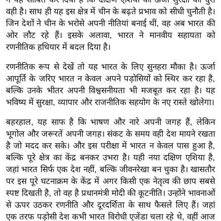
g
वही है। साथ ही यह इस क्षेत्र में चीन के बढ़ते प्रभाव को सीधी चुनौती है।
N
जिन देशों ने चीन के भरोसे अपनी नीतियां बनाई थीं, वह अब भारत की
e
ओर लौट रहे हैं। इसके अलावा, भारत ने मानवीय सहायता को
w
रणनीतिक हथियार में बदल दिया है।
s
रणनीतिक रूप से देखें तो यह भारत के लिए सुनहरा मौका है। ऊर्जा
ला
आपूर्ति के जरिए भारत न केवल अपने पड़ोसियों को स्थिर कर रहा है,
इ
बल्कि उनके भीतर अपनी विश्वसनीयता भी मजबूत कर रहा है। यह
फ
भविष्य में सुरक्षा, व्यापार और राजनीतिक सहयोग के नए रास्ते खोलेगा।
स्टा
इ
बहरहाल, यह साफ है कि भाषण और नारे अपनी जगह हैं, लेकिन
भूगोल और जरूरतें अपनी जगह। संकट के समय वही देश मायने रखता
ल
है जो मदद कर सके। और इस परीक्षा में भारत न केवल पास हुआ है,
टे
बल्कि पूरे क्षेत्र का केंद्र बनकर उभरा है। यही नया दक्षिण एशिया है,
क्नॉ
जहां भारत सिर्फ एक देश नहीं, बल्कि जीवनरेखा बन चुका है। खासतौर
लॉ
पर इस पूरे घटनाक्रम के केंद्र में अगर किसी एक नेतृत्व की छाप सबसे
जी
स्पष्ट दिखती है, तो वह है प्रधानमंत्री मोदी की कूटनीति। उन्होंने भावनाओं
ब्यू
से ऊपर उठकर रणनीति और दूरदर्शिता के साथ फैसले लिए हैं। जहां
टी
एक तरफ पड़ोसी देश कभी भारत विरोधी एजेंडा चला रहे थे, वहीं आज