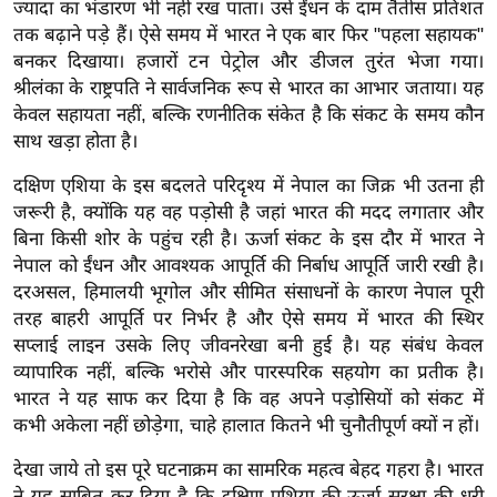
ड
ज्यादा का भंडारण भी नहीं रख पाता। उसे ईंधन के दाम तैंतीस प्रतिशत
हॉ
तक बढ़ाने पड़े हैं। ऐसे समय में भारत ने एक बार फिर "पहला सहायक"
बनकर दिखाया। हजारों टन पेट्रोल और डीजल तुरंत भेजा गया।
ली
श्रीलंका के राष्ट्रपति ने सार्वजनिक रूप से भारत का आभार जताया। यह
वु
केवल सहायता नहीं, बल्कि रणनीतिक संकेत है कि संकट के समय कौन
ड
साथ खड़ा होता है।
फि
ल्म
दक्षिण एशिया के इस बदलते परिदृश्य में नेपाल का जिक्र भी उतना ही
स
जरूरी है, क्योंकि यह वह पड़ोसी है जहां भारत की मदद लगातार और
बिना किसी शोर के पहुंच रही है। ऊर्जा संकट के इस दौर में भारत ने
मी
नेपाल को ईंधन और आवश्यक आपूर्ति की निर्बाध आपूर्ति जारी रखी है।
क्षा
दरअसल, हिमालयी भूगोल और सीमित संसाधनों के कारण नेपाल पूरी
B
तरह बाहरी आपूर्ति पर निर्भर है और ऐसे समय में भारत की स्थिर
r
सप्लाई लाइन उसके लिए जीवनरेखा बनी हुई है। यह संबंध केवल
e
व्यापारिक नहीं, बल्कि भरोसे और पारस्परिक सहयोग का प्रतीक है।
a
भारत ने यह साफ कर दिया है कि वह अपने पड़ोसियों को संकट में
k
कभी अकेला नहीं छोड़ेगा, चाहे हालात कितने भी चुनौतीपूर्ण क्यों न हों।
i
देखा जाये तो इस पूरे घटनाक्रम का सामरिक महत्व बेहद गहरा है। भारत
n
ने यह साबित कर दिया है कि दक्षिण एशिया की ऊर्जा सुरक्षा की धुरी