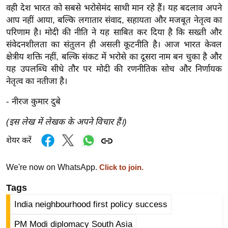
वही देश भारत को सबसे भरोसेमंद साथी मान रहे हैं। यह बदलाव अपने
/
आप नहीं आया, बल्कि लगातार संवाद, सहायता और मजबूत नेतृत्व का
फै
परिणाम है। मोदी की नीति ने यह साबित कर दिया है कि सख्ती और
श
संवेदनशीलता का संतुलन ही असली कूटनीति है। आज भारत केवल
न
क्षेत्रीय शक्ति नहीं, बल्कि संकट में भरोसे का दूसरा नाम बन चुका है और
घ
यह उपलब्धि सीधे तौर पर मोदी की रणनीतिक सोच और निर्णायक
रे
नेतृत्व का नतीजा है।
लू
- नीरज कुमार दुबे
नु
स्खे
(इस लेख में लेखक के अपने विचार हैं।)
प
शेयर करें
र्य
ट
We're now on WhatsApp.
Click to join.
न
स्थ
Tags
ल
India neighbourhood first policy success
फि
PM Modi diplomacy South Asia