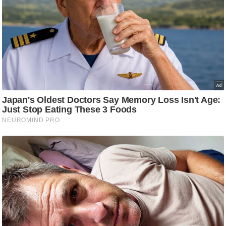
ष
ण
स
म
सा
म
यि
क
मा
तृ
भू
मि
स्तं
भ
ए
म
.