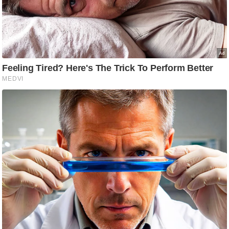
आ
र
.
आ
ई
.
चा
य
प
र
स
मी
क्षा
ध
र्म
ज्यो