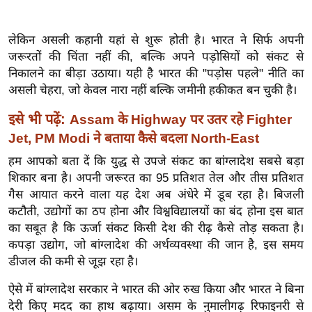
ख्सि
य
लेकिन असली कहानी यहां से शुरू होती है। भारत ने सिर्फ अपनी
त
जरूरतों की चिंता नहीं की, बल्कि अपने पड़ोसियों को संकट से
यं
निकालने का बीड़ा उठाया। यही है भारत की "पड़ोस पहले" नीति का
ग
असली चेहरा, जो केवल नारा नहीं बल्कि जमीनी हकीकत बन चुकी है।
इं
डि
इसे भी पढ़ें:
Assam के Highway पर उतर रहे Fighter
या
Jet, PM Modi ने बताया कैसे बदला North-East
सा
हम आपको बता दें कि युद्ध से उपजे संकट का बांग्लादेश सबसे बड़ा
हि
शिकार बना है। अपनी जरूरत का 95 प्रतिशत तेल और तीस प्रतिशत
त्य
गैस आयात करने वाला यह देश अब अंधेरे में डूब रहा है। बिजली
ज
कटौती, उद्योगों का ठप होना और विश्वविद्यालयों का बंद होना इस बात
का सबूत है कि ऊर्जा संकट किसी देश की रीढ़ कैसे तोड़ सकता है।
ग
कपड़ा उद्योग, जो बांग्लादेश की अर्थव्यवस्था की जान है, इस समय
त
डीजल की कमी से जूझ रहा है।
ऑ
टो
ऐसे में बांग्लादेश सरकार ने भारत की ओर रुख किया और भारत ने बिना
व
देरी किए मदद का हाथ बढ़ाया। असम के नुमालीगढ़ रिफाइनरी से