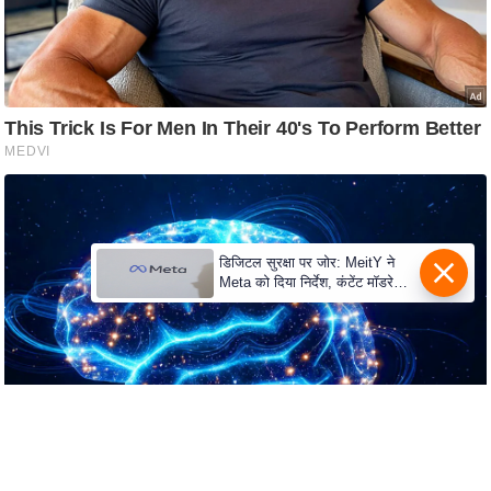
e
l
L
o
k
s
a
b
h
डिजिटल सुरक्षा पर जोर: MeitY ने
a
Meta को दिया निर्देश, कंटेंट मॉडरेशन
c
मजबूत करे
h
u
n
a
v
A