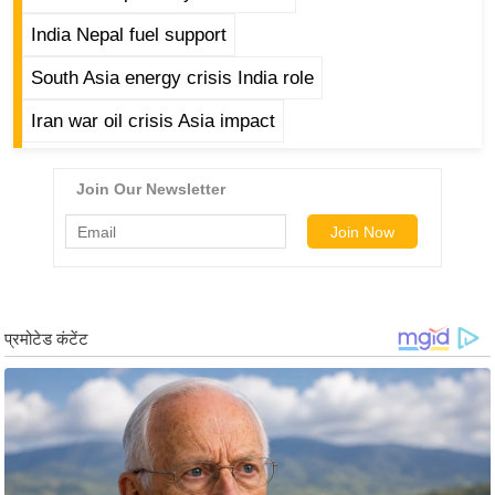
ट
ने
India Nepal fuel support
स
South Asia energy crisis India role
मं
त्रा
Iran war oil crisis Asia impact
रि
ले
श
न
शि
प
रा
ज
नी
ति
वि
श्ले