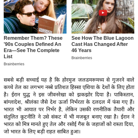
इ
म
ई
-
पे
प
र
मि
सा
सबसे बड़ी सच्चाई यह है कि होरमुज जलडमरूमध्य से गुजरने वाले
ल
कच्चे तेल का लगभग नब्बे प्रतिशत हिस्सा एशिया के देशों के लिए होता
है। ईरान युद्ध ने इस जीवनरेखा को झकझोर दिया है। पाकिस्तान,
बे
बांग्लादेश, श्रीलंका जैसे देश ऊर्जा निर्भरता के दलदल में फंस गए हैं।
मि
भारत भी आयात पर निर्भर है, लेकिन उसकी रणनीतिक तैयारी और
सा
संतुलित कूटनीति ने उसे संकट में भी मजबूत बनाए रखा है। ईरान ने
ल
भारत को मित्र मानते हुए तेल और रसोई गैस के जहाजों को रास्ता दिया,
जो भारत के लिए बड़ी राहत साबित हुआ।
श