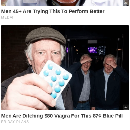
ति
ष
प्र
भु
म
हि
मा
/
ध
र्म
स्थ
ल
व्र
त
त्यो
हा
र