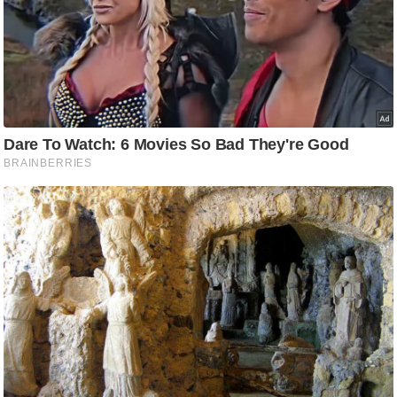
ष
ण
स
म
सा
म
यि
क
मा
तृ
भू
मि
स्तं
भ
ए
म
.