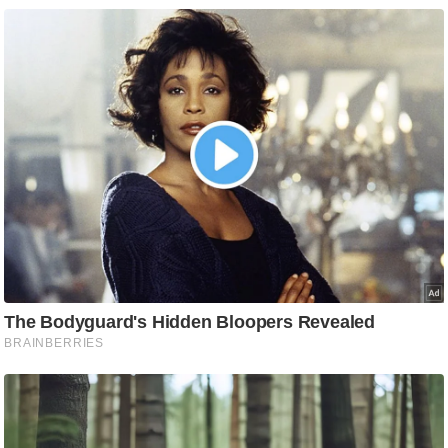
/
फै
श
न
घ
रे
लू
नु
स्खे
प
र्य
ट
न
स्थ
ल
फि