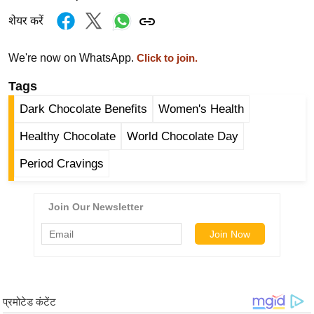
g
शेयर करें
N
e
We're now on WhatsApp.
Click to join.
w
s
Tags
ला
Dark Chocolate Benefits
Women's Health
इ
Healthy Chocolate
World Chocolate Day
फ
स्टा
Period Cravings
इ
ल
टे
क्नॉ
लॉ
जी
ब्यू
टी