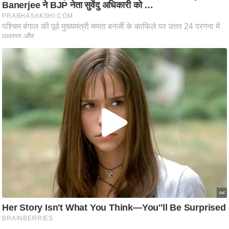
ति
ष
प्र
भु
म
हि
मा
/
ध
र्म
स्थ
ल
व्र
त
त्यो
हा
र