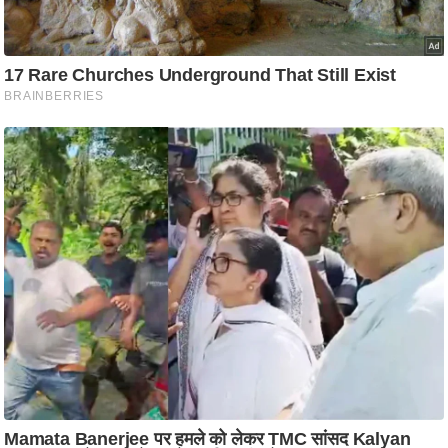
आ
र
.
आ
ई
.
चा
य
प
र
स
मी
क्षा
ध
र्म
ज्यो