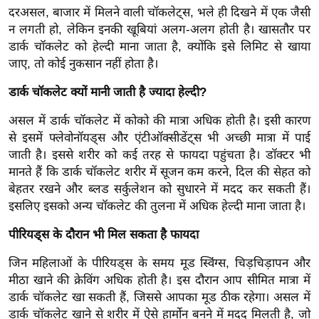
ख्सि
दरअसल, बाजार में मिलने वाली चॉकलेट्स, भले ही दिखने में एक जैसी
य
न लगती हो, लेकिन इनकी खूबियां अलग-अलग होती है। खासतौर पर
त
डार्क चॉकलेट को हेल्दी माना जाता है, क्योंकि इसे लिमिट से खाया
जाए, तो कोई नुकसान नहीं होता है।
यं
ग
डार्क चॉकलेट क्यों मानी जाती है ज्यादा हेल्दी?
इं
डि
असल में डार्क चॉकलेट में कोको की मात्रा अधिक होती है। इसी कारण
से इसमें फ्लेवोनॉयड्स और एंटीऑक्सीडेंट्स भी अच्छी मात्रा में पाई
या
जाती है। इससे शरीर को कई तरह से फायदा पहुंचता है। डॉक्टर भी
सा
मानते हैं कि डार्क चॉकलेट शरीर में सूजन कम करने, दिल की सेहत को
हि
बेहतर रखने और ब्लड सर्कुलेशन को सुधारने में मदद कर सकती हैं।
त्य
इसलिए इसको अन्य चॉकलेट की तुलना में अधिक हेल्दी माना जाता है।
ज
ग
पीरियड्स के दौरान भी मिल सकता है फायदा
त
जिन महिलाओं के पीरियड्स के समय मूड स्विंग्स, चिड़चिड़ापन और
ऑ
मीठा खाने की क्रेविंग अधिक होती है। इस दौरान आप सीमित मात्रा में
टो
डार्क चॉकलेट खा सकती हैं, जिससे आपका मूड ठीक रहेगा। असल में
व
डार्क चॉकलेट खाने से शरीर में ऐसे हार्मोन बनने में मदद मिलती है, जो