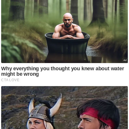
ट
ने
स
मं
त्रा
रि
ले
श
न
शि
प
रा
ज
नी
ति
वि
श्ले