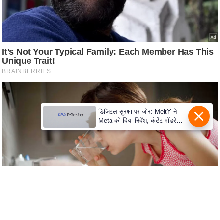
S
O
u
r
T
e
a
m
E
डिजिटल सुरक्षा पर जोर: MeitY ने
Meta को दिया निर्देश, कंटेंट मॉडरेशन
x
मजबूत करे
p
e
r
t
P
a
n