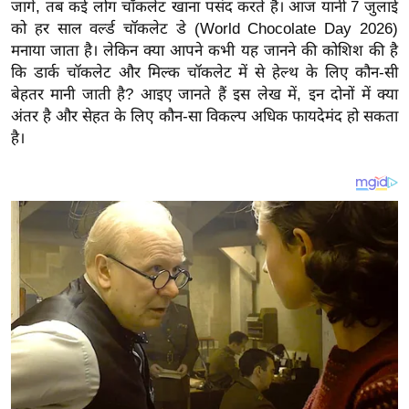
य
जागे, तब कई लोग चॉकलेट खाना पसंद करते हैं। आज यानी 7 जुलाई
को हर साल वर्ल्ड चॉकलेट डे (World Chocolate Day 2026)
ब
मनाया जाता है। लेकिन क्या आपने कभी यह जानने की कोशिश की है
ज
कि डार्क चॉकलेट और मिल्क चॉकलेट में से हेल्थ के लिए कौन-सी
ट
बेहतर मानी जाती है? आइए जानते हैं इस लेख में, इन दोनों में क्या
खे
अंतर है और सेहत के लिए कौन-सा विकल्प अधिक फायदेमंद हो सकता
ल
है।
क्रि
के
ट
I
P
L
2
0
2
6
क्रा