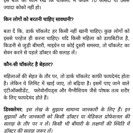
ड
इस बात का ध्यान रखें कि चॉकलेट में केवल 70 फीसदी या उससे
ज्यादा कोको नहीं हो।
हॉ
ली
किन लोगों को बरतनी चाहिए सावधानी?
वु
बता दें कि, डार्क चॉकलेट हर किसी नहीं खानी चाहिए। कुछ लोगों को
ड
इससे परहेज ही करना चाहिए। यदि किसी महिला को डायबिटीज है,
फि
किडनी से जुड़ी बीमारी, माइग्रेन या कोई दूसरी समस्या, तो चॉकलेट का
ल्म
सेवन करने से पहले डॉक्टर की सलाह लें।
स
मी
कौन-सी चॉकलेट है बेहतर?
क्षा
महिलाओं की सेहत के तौर पर, तो डार्क चॉकलेट काफी फायदेमंद होता
B
है। लेकिन ये लिमिट में खाई जाए, तो बढ़िया है। इसमें पाए जाने वाले
r
एंटीऑक्सीडेंट, फ्लेवोनॉयड्स और मैग्नीशियम जैसे पोषक तत्व शरीर
e
के लिए फायदेमंद होते हैं।
a
डिस्क्लेमर:
इस लेख के सुझाव सामान्य जानकारी के लिए हैं। इन
k
सुझावों और जानकारी को किसी डॉक्टर या मेडिकल प्रोफेशनल की
i
सलाह के तौर पर न लें। किसी भी बीमारी के लक्षणों की स्थिति में
n
डॉक्टर की सलाह जरूर लें।