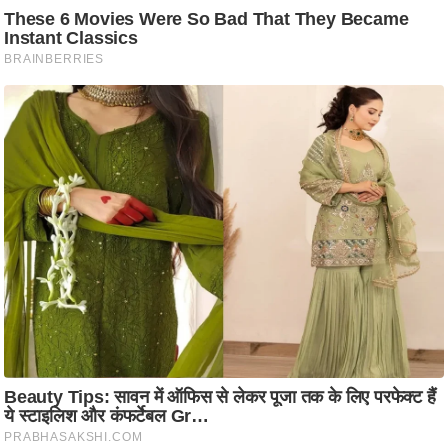
आ
र
.
आ
ई
.
चा
य
प
र
स
मी
क्षा
ध
र्म
ज्यो