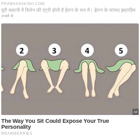
ष
ण
स
म
सा
म
यि
क
मा
तृ
भू
मि
स्तं
भ
ए
म
.