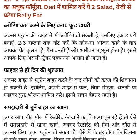
ख्सि
का अचूक फॉर्मूला, Diet में शामिल करें ये 2 Salad, तेजी से
य
घटेगा Belly Fat
त
ब्लोटिंग कम करने के लिए बनाएं फूड डायरी
यं
अक्सर ग्लूटन फ्री डाइट में भी ब्लोटिंग हो सकती है, इसलिए एक डायरी
ग
बनाएं। 2-3 सप्ताह तक नोट करें कि कौन-सा भोजन खाने के बाद
इं
आपका पेट फूलता है, गैस बनती है और भारीपन महसूस होता है। इससे
डि
आपके लिए असली ट्रिगर पहचानना आसान हो जाता है।
या
फाइबर से हो दिन की शुरुआत
सा
हि
अक्सर डाइट से ग्लूटेन बाहर करने के बाद लोगों को कब्ज की शिकायत
त्य
हो सकती है। इसलिए, अपनी डाइट में फल, चिया सीड्स, अलसी या
ज
फाइबर युक्त भोजन शामिल करें। इससे पाचन बेहतर रहता है।
ग
समझदारी से चुनें बाहर का खाना
त
अगर आप चीट मील में रेस्टोरेंट के खाने का विकल्प चुन रहे हैं तो ऐसे
ऑ
में समझदारी से खाना खाएं। अक्सर रेस्टोरेंट की ग्रेवी और सॉस में
टो
अक्सर छिपा हुआ ग्लूटेन हो सकता है। ऐसे में बेहतर होगा कि जितना
व
हो सके सादा दाल, चावल, ग्रिल्ड या तंदूरी विकल्प चुनें।