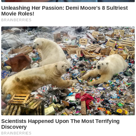
/
फै
श
न
घ
रे
लू
नु
स्खे
प
र्य
ट
न
स्थ
ल
फि