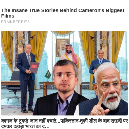
ट
ने
स
मं
त्रा
रि
ले
श
न
शि
प
रा
ज
नी
ति
वि
श्ले