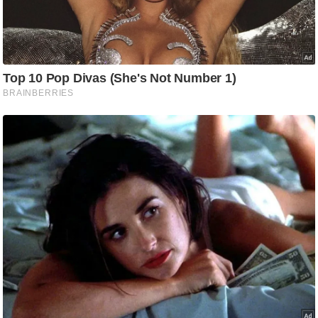
g
N
e
w
s
ला
इ
फ
स्टा
इ
ल
टे
क्नॉ
लॉ
जी
ब्यू
टी