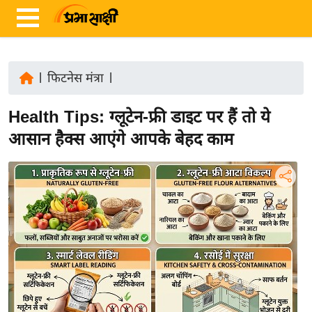
|
फिटनेस मंत्रा
|
ता
Health Tips: ग्लूटेन-फ्री डाइट पर हैं तो ये
ज़ा
ख
आसान हैक्स आएंगे आपके बेहद काम
ब
र
रा
ष्ट्री
य
अं
त
र्रा
ष्ट्री