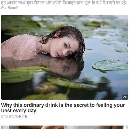
ति
ष
प्र
भु
म
हि
मा
/
ध
र्म
स्थ
ल
व्र
त
त्यो
हा
र