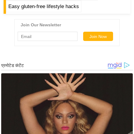
ड
Easy gluten-free lifestyle hacks
हॉ
ली
वु
ड
फि
ल्म
स
मी
क्षा
B
r
e
a
k
i
n