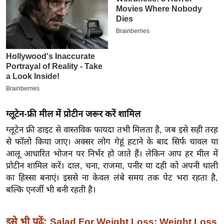
इ
म
ई
-
पे
प
र
मि
ग्लूटेन-फ्री मील में प्रोटीन जरूर करें शामिल
सा
ग्लूटेन फ्री डाइट से वास्तविक फायदा तभी मिलता है, जब इसे सही तरह
ल
से फॉलो किया जाए। अक्सर लोग गेहूं हटाने के बाद सिर्फ चावल या
आलू आधारित भोजन पर निर्भर हो जाते हैं। लेकिन आप हर मील में
बे
प्रोटीन शामिल करें। दाल, चना, राजमा, पनीर या दही को अपनी थाली
मि
का हिस्सा बनाएं। इससे ना केवल लंबे समय तक पेट भरा रहता है,
सा
बल्कि एनर्जी भी बनी रहती है।
ल
श
इसे भी पढ़ें:
Salad For Weight Loss: Weight Loss