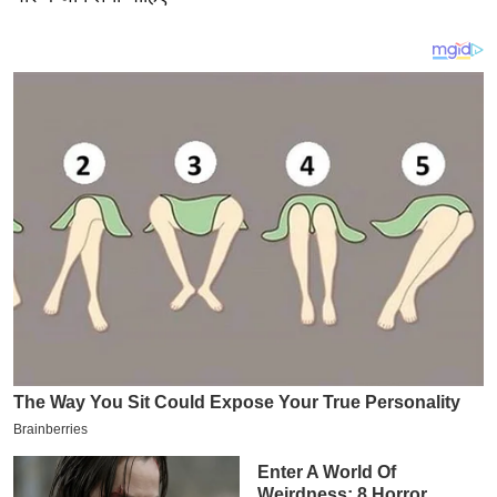
य
ब
ज
ट
खे
ल
क्रि
के
ट
I
P
L
2
0
2
6
क्रा