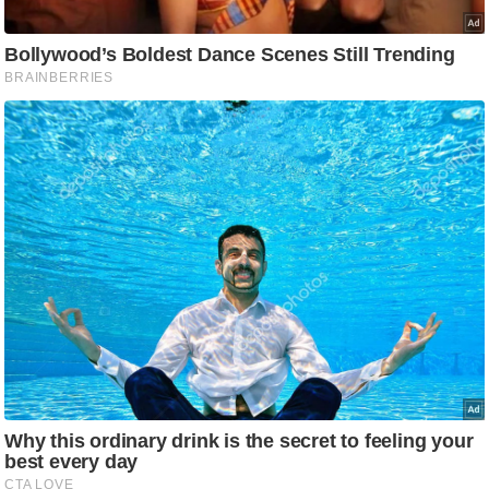
ट
ने
स
मं
त्रा
रि
ले
श
न
शि
प
रा
ज
नी
ति
वि
श्ले