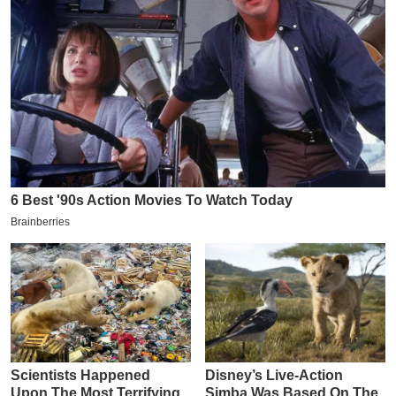
इ
म
ई
-
पे
प
र
मि
सा
ल
बे
मि
सा
ल
श