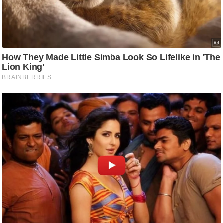
/
फै
श
न
घ
रे
लू
नु
स्खे
प
र्य
ट
न
स्थ
ल
फि