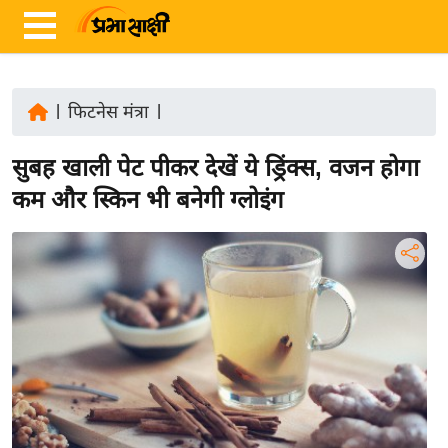
|
फिटनेस मंत्रा
|
ता
सुबह खाली पेट पीकर देखें ये ड्रिंक्स, वजन होगा
ज़ा
ख
कम और स्किन भी बनेगी ग्लोइंग
ब
र
रा
ष्ट्री
य
अं
त
र्रा
ष्ट्री