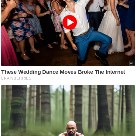
ति
ष
प्र
भु
म
हि
मा
/
ध
र्म
स्थ
ल
व्र
त
त्यो
हा
र