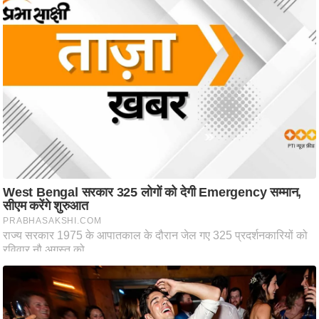
आ
र
.
आ
ई
.
चा
य
प
र
स
मी
क्षा
ध
र्म
ज्यो