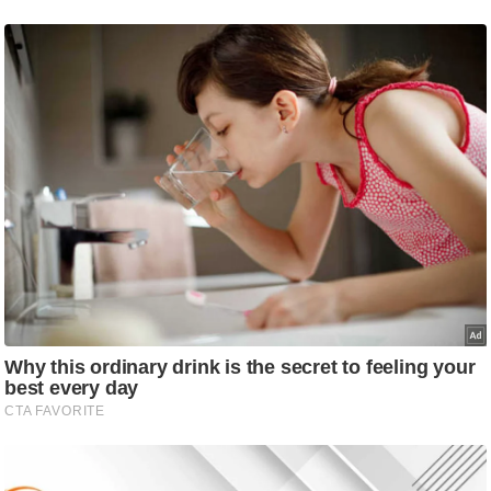
ष
ण
स
म
सा
म
यि
क
मा
तृ
भू
मि
स्तं
भ
ए
म
.