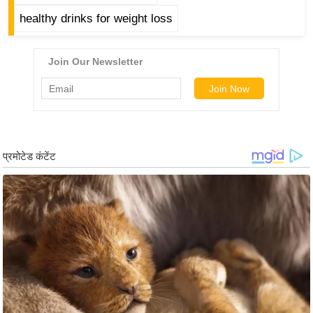
g
healthy drinks for weight loss
N
e
w
s
ला
इ
फ
स्टा
इ
ल
टे
क्नॉ
लॉ
जी
ब्यू
टी