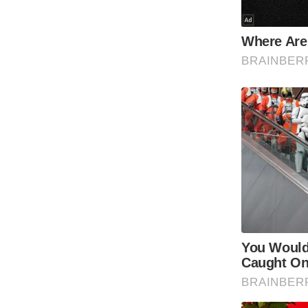
Code Of Ethics
RSS
Our Team
Expert Panel
Loksabhachunav
Android App