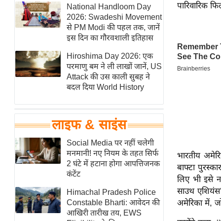
पारिवारिक फिल्म
हॉलीवुड
National Handloom Day
2026: Swadeshi Movement
फिल्म समीक्षा
से PM Modi की पहल तक, जानें
Breaking
इस दिन का गौरवशाली इतिहास
News
Hiroshima Day 2026: एक
लाइफस्टाइल
परमाणु बम ने ली लाखों जानें, US
Attack की उस काली सुबह ने
टेक्नॉलॉजी
बदल दिया World History
ब्यूटी/फैशन
घरेलू नुस्खे
लाइफ & साइंस
पर्यटन स्थल
फिटनेस मंत्रा
Social Media पर नहीं चलेगी
मनमानी! नए नियम के तहत सिर्फ
भारतीय अमेरिकी
रिलेशनशिप
2 घंटे में हटाना होगा आपत्तिजनक
बाफ्टा पुरस्का
राजनीति
कंटेंट
लिए भी इसे ना
विश्लेषण
साउथ एशियंस’ 
Himachal Pradesh Police
समसामयिक
Constable Bharti: आवेदन की
अमेरिका में,
आखिरी तारीख तय, EWS
मातृभूमि