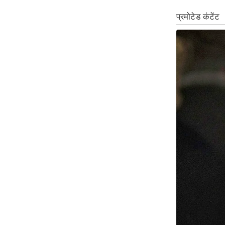
ऑडियो
इंफ़ोग्राफ़िक
राज्यों से
शहरों से
वेब स्टोरी
कार्टून
Short
Videos
iOS App
About us
Contact Editor
Advertise
Privacy Policy
Grievance
Redressal