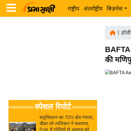
राष्ट्रीय
अंतर्राष्ट्रीय
बिज़नेस
Latest
ता
News
|
हॉली
ज़ा
in
ख
BAFTA A
Hindi
ब
की मणिपु
र
Hindi
राष्ट्रीय
News
अंतर्राष्ट्रीय
Live
बिज़नेस
उद्योग
Breaking
स्पेशल रिपोर्ट
जगत
News in
विशेषज्ञ
Hindi
बलूचिस्तान का 70% क्षेत्र गंवाया,
राय
खैबर को तालिबान ने कब्जाया,
PoK में गोलियों से आवाज को