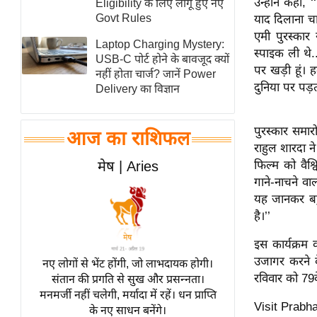
उन्होंने कहा,
Eligibility के लिए लागू हुए नए
स्तंभ
Govt Rules
याद दिलाना चा
एमी पुरस्कार 
एम.
Laptop Charging Mystery:
स्पाइक ली थे.
आर.
USB-C पोर्ट होने के बावजूद क्यों
पर खड़ी हूं। 
नहीं होता चार्ज? जानें Power
आई.
दुनिया पर पड़
Delivery का विज्ञान
चाय पर
समीक्षा
पुरस्कार समारो
आज का राशिफल
धर्म
राहुल शारदा न
ज्योतिष
मेष | Aries
फिल्म को वैश
गाने-नाचने वा
प्रभु
यह जानकर बहु
महिमा/
है।’’
धर्मस्थल
व्रत
इस कार्यक्रम
त्योहार
उजागर करने के
नए लोगों से भेंट होंगी, जो लाभदायक होगी।
रविवार को 79व
संतान की प्रगति से सुख और प्रसन्नता।
राशिफल
मनमर्जी नहीं चलेगी, मर्यादा में रहें। धन प्राप्ति
विशेष
Visit Prabh
के नए साधन बनेंगे।