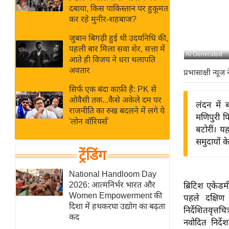
बजट
Hindi
दबाया, किस पाकिस्तान पर हुकूमत
खेल
News
कर रहे मुनीर-शहबाज?
क्रिकेट
जुबान बिगड़ी हुई थी उदयनिधि की,
Hindi
IPL
पहली बार मिला सवा शेर, सत्ता में
AI Generated
आते ही विजय ने धरा थलापति
Videos
2026
अवतार
प्रभासाक्षी न्यूज 
क्राइम
सिर्फ एक बंदा काफ़ी है: PK से
ई-पेपर
ओवैसी तक...कैसे अकेले दम पर
लंदन में 
मिसाल बेमिसाल
राजनीति का रुख बदलने में लगे ये
मणिपुरी फि
'लोन वॉरियर्स'
शख्सियत
बटोरीं। य
यंग इंडिया
समुदायों 
ट्रेंडिंग
साहित्य जगत
ऑटो वर्ल्ड
National Handloom Day
2026: आत्मनिर्भर भारत और
ब्रिटिश एकेड
न्यूज ब्रीफ
Women Empowerment की
पहले दक्षिण 
मनोरंजन जगत
दिशा में हथकरघा उद्योग का बढ़ता
निर्देशितवृत्तच
कद
बॉलीवुड
नवोदित निर्देश