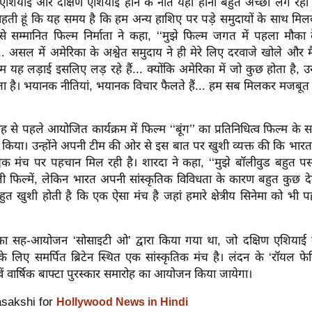
 ‘‘एशियाई और दक्षिण एशियाई होने के नाते यहां होना बहुत अच्छा लग रहा 
हती हूं कि यह समय है कि हम अन्य हाशिए पर पड़े समुदायों के साथ मिल
से सम्मानित फिल्म निर्माता ने कहा, ‘‘मुझे फिल्म जगत में पहला मौका 
.. असल में अमेरिका के अश्वेत समुदाय ने ही मेरे लिए दरवाजे खोले और मैं उ
हम यह लड़ाई इसलिए लड़ रहे हैं... क्योंकि अमेरिका में जो कुछ होता है,
ता है। भयानक नीतियां, भयानक विचार फैलते हैं... हम सब मिलकर मजबूत है
ह से पहले आयोजित कार्यक्रम में फिल्म ‘‘बूंग’’ का प्रतिनिधित्व फिल्म के
े किया। उन्होंने अपनी टीम की ओर से इस बात पर खुशी व्यक्त की कि भारत क
्विक मंच पर पहचान मिल रही है। शारदा ने कहा, ‘‘मुझे बॉलीवुड बहुत प
ली फिल्में, लेकिन भारत अपनी सांस्कृतिक विविधता के कारण बहुत कुछ देन
त खुशी होती है कि एक ऐसा मंच है जहां हमारे क्षेत्रीय सिनेमा को भी 
 का सह-आयोजन ‘सोसाइटी ओ’ द्वारा किया गया था, जो दक्षिण एशियाई 
 लिए समर्पित ब्रिटेन स्थित एक सांस्कृतिक मंच है। लंदन के ‘रॉयल फेस
ें वार्षिक बाफ्टा पुरस्कार समारोह का आयोजन किया जायेगा।
asakshi for
Hollywood News in Hindi