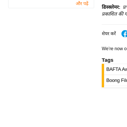
विश्लेषण
और पढ़ें
डिस्क्लेमर:
प्
ट्रेंडिंग
प्रकाशित की ग
Q
u
शेयर करें
i
c
We're now 
k
Tags
L
i
BAFTA A
n
Boong Fi
k
s
विधानसभा
चुनाव
फोटो
वीडियो