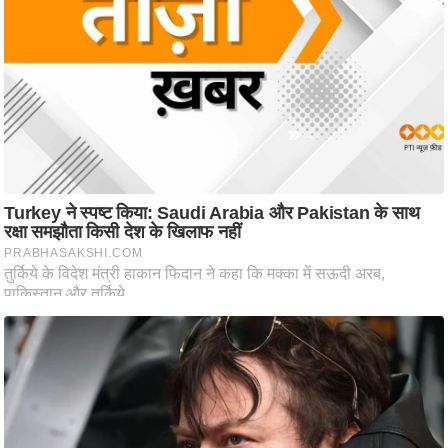
आ
र
.
आ
ई
.
चा
य
प
र
स
मी
क्षा
ध
र्म
ज्यो