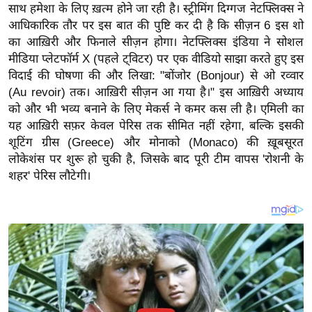
य
साथ हमेशा के लिए ख़त्म होने जा रही है। स्ट्रीमिंग दिग्गज नेटफ्लिक्स ने
ब
आधिकारिक तौर पर इस बात की पुष्टि कर दी है कि सीज़न 6 इस शो
का आख़िरी और फिनाले सीज़न होगा। नेटफ्लिक्स इंडिया ने सोशल
ज
मीडिया प्लेटफॉर्म X (पहले ट्विटर) पर एक वीडियो साझा करते हुए इस
ट
विदाई की घोषणा की और लिखा: "बोंजोर (Bonjour) से ओ रव्वार
खे
(Au revoir) तक। आख़िरी सीज़न आ गया है।"
इस आख़िरी अध्याय
ल
को और भी भव्य बनाने के लिए मेकर्स ने कमर कस ली है। एमिली का
क्रि
यह आख़िरी सफ़र केवल पेरिस तक सीमित नहीं रहेगा, बल्कि इसकी
के
शूटिंग ग्रीस (Greece) और मोनाको (Monaco) की ख़ूबसूरत
ट
लोकेशंस पर शुरू हो चुकी है, जिसके बाद पूरी टीम वापस 'रोशनी के
शहर' पेरिस लौटेगी।
I
P
L
2
0
2
6
क्रा