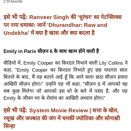
ख्सि
य
इसे भी पढ़ें:
Ranveer Singh की 'धुरंधर' का नेटफ्लिक्स
त
पर नया धमाका: जानें 'Dhurandhar: Raw and
यं
Undekha' में क्या है खास और क्या बदला है
ग
इं
डि
Emily in Paris सीज़न 6 के साथ खत्म होने वाली है
या
वीडियो में, Emily Cooper का किरदार निभाने वाली Lily Collins ने
सा
कहा, "Emily Cooper का किरदार निभाते हुए छह यादगार साल
हि
बिताने के बाद, मैं यह बताने आई हूँ कि आने वाला छठा सीज़न हमारा
त्य
आखिरी सीज़न होगा।" उन्होंने यह भी कहा, "सीज़न 6 में आपको वह
ज
सब कुछ मिलेगा जो आपको इस शो के बारे में पसंद है, और यह
ग
Emily के जीवन भर के रोमांच का आखिरी अध्याय होगा।"
त
इसे भी पढ़ें:
System Movie Review | सत्ता के खेल,
ऑ
रसूख और जज्बात की जंग में चमकीं ज्योतिका और सोनाक्षी
टो
सिन्हा
व