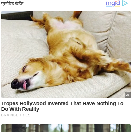
/
फै
श
न
घ
रे
लू
नु
स्खे
प
र्य
ट
न
स्थ
ल
फि