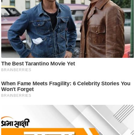
ष
ण
स
म
सा
म
यि
क
मा
तृ
भू
मि
स्तं
भ
ए
म
.