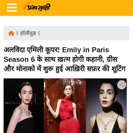
|
हॉलीवुड
|
ता
अलविदा एमिली कूपर! Emily in Paris
ज़ा
ख
Season 6 के साथ ख़त्म होगी कहानी, ग्रीस
ब
और मोनाको में शुरू हुई आख़िरी सफ़र की शूटिंग
र
रा
ष्ट्री
य
अं
त
र्रा
ष्ट्री