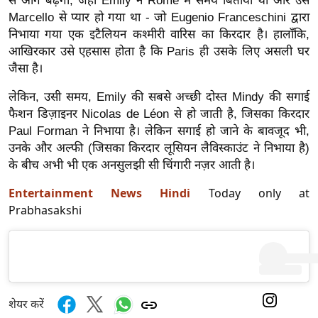
ड
से आगे बढ़ेगा, जहाँ Emily ने Rome में समय बिताया था और उसे
Marcello से प्यार हो गया था - जो Eugenio Franceschini द्वारा
हॉ
निभाया गया एक इटैलियन कश्मीरी वारिस का किरदार है। हालाँकि,
ली
आखिरकार उसे एहसास होता है कि Paris ही उसके लिए असली घर
वु
जैसा है।
ड
लेकिन, उसी समय, Emily की सबसे अच्छी दोस्त Mindy की सगाई
फि
फैशन डिज़ाइनर Nicolas de Léon से हो जाती है, जिसका किरदार
ल्म
Paul Forman ने निभाया है। लेकिन सगाई हो जाने के बावजूद भी,
स
उनके और अल्फी (जिसका किरदार लूसियन लैविस्काउंट ने निभाया है)
मी
के बीच अभी भी एक अनसुलझी सी चिंगारी नज़र आती है।
क्षा
Entertainment News Hindi
Today only at
B
Prabhasakshi
r
e
a
k
i
शेयर करें
n