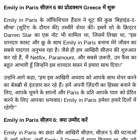
र्ल्ड
Emily in Paris सीज़न 6 का प्रोडक्शन Greece में शुरू
न्यू
Emily in Paris के ऑफिशियल हैंडल ने शूट की कुछ 'बिहाइंड-द-
ज
सीन्स' (शूटिंग के दौरान की) तस्वीरें शेयर कीं। इसमें शो के क्रिएटर
ब्री
Darren Star का एक नोट भी शामिल था, जिसमें लिखा था, "इस
फ
शानदार कास्ट और क्रू के साथ Emily in Paris बनाना मेरे जीवन का
म
सबसे यादगार अनुभव रहा है। जैसे ही हम आखिरी सीज़न की शुरुआत
नो
कर रहे हैं, मैं Netflix, Paramount, और सबसे ज़रूरी, उन फैंस का
रं
बहुत आभारी हूँ जिन्होंने इस शानदार सफ़र में हमारा साथ दिया।"
ज
उन्होंने आगे कहा, "हम इस आखिरी अध्याय को आपके साथ शेयर करने
न
का बेसब्री से इंतज़ार कर रहे हैं। हमें अपनी ज़िंदगी का हिस्सा बनाने के
ज
लिए, आपके घूमने के सपनों और Paris के प्रति आपके प्यार को प्रेरित
ग
करने के लिए आपका धन्यवाद। Emily in Paris हमेशा हमारे दिलों में
त
रहेगी!"
बॉ
Emily in Paris सीज़न 6: क्या उम्मीद करें
ली
वु
Emily in Paris का छठा और आखिरी सीज़न, सीज़न 5 की घटनाओं