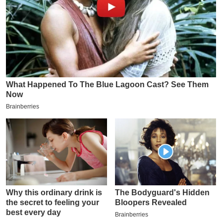
इ
म
ई
-
पे
प
र
मि
सा
ल
बे
मि
सा
ल
श