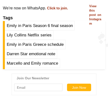
g
View
N
We're now on WhatsApp.
Click to join.
this
e
post on
Tags
Instagra
w
m
Emily in Paris Season 6 final season
s
ला
Lily Collins Netflix series
इ
Emily in Paris Greece schedule
फ
स्टा
Darren Star emotional note
इ
Marcello and Emily romance
ल
टे
क्नॉ
लॉ
जी
ब्यू
टी