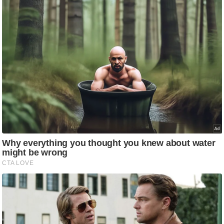
ट
ने
स
मं
त्रा
रि
ले
श
न
शि
प
रा
ज
नी
ति
वि
श्ले