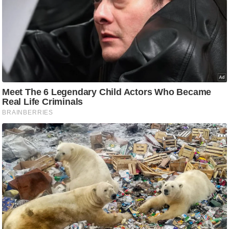
ति
ष
प्र
भु
म
हि
मा
/
ध
र्म
स्थ
ल
व्र
त
त्यो
हा
र