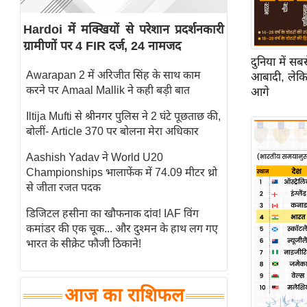
स्तंभ
Hardoi में मक्खियों से परेशान प्रदर्शनकारी
एम.
ग्रामीणों पर 4 FIR दर्ज, 24 नामजद
आर.
दुनिया में स
आई.
Awarapan 2 में अरिजीत सिंह के साथ काम
आबादी, लेकिन
करने पर Amaal Mallik ने कही बड़ी बात
आगे
चाय पर
समीक्षा
Iltija Mufti से श्रीनगर पुलिस ने 2 घंटे पूछताछ की,
बोलीं- Article 370 पर बोलना मेरा अधिकार
धर्म
ज्योतिष
Aashish Yadav ने World U20
Championships भालाफेंक में 74.09 मीटर थ्रो
प्रभु
से जीता रजत पदक
महिमा/
धर्मस्थल
डिजिटल हसीना का खौफनाक दांव! IAF विंग
कमांडर की एक चूक... और दुश्मन के हाथ लग गए
व्रत
भारत के सीक्रेट फौजी ठिकाने!
त्योहार
राशिफल
आज का राशिफल
विशेष