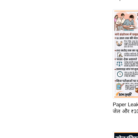
ऑडियो
इंफ़ोग्राफ़िक
राज्यों से
शहरों से
वेब स्टोरी
कार्टून
Short
Videos
iOS App
About us
Contact Editor
Paper Leak
Advertise
जेल और ₹10 
Privacy Policy
Grievance
Redressal