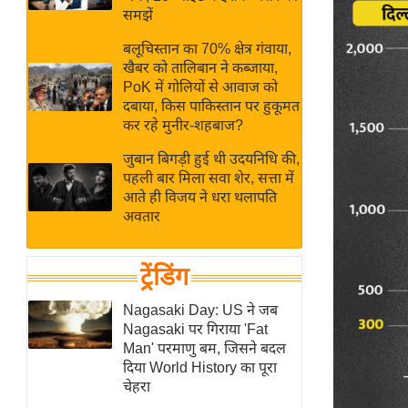
बजट
Hindi
समझें
खेल
News
बलूचिस्तान का 70% क्षेत्र गंवाया,
क्रिकेट
खैबर को तालिबान ने कब्जाया,
Hindi
IPL
PoK में गोलियों से आवाज को
दबाया, किस पाकिस्तान पर हुकूमत
Videos
2026
कर रहे मुनीर-शहबाज?
क्राइम
जुबान बिगड़ी हुई थी उदयनिधि की,
ई-पेपर
पहली बार मिला सवा शेर, सत्ता में
मिसाल बेमिसाल
आते ही विजय ने धरा थलापति
अवतार
शख्सियत
यंग इंडिया
ट्रेंडिंग
साहित्य जगत
ऑटो वर्ल्ड
Nagasaki Day: US ने जब
Nagasaki पर गिराया 'Fat
न्यूज ब्रीफ
Man' परमाणु बम, जिसने बदल
मनोरंजन जगत
दिया World History का पूरा
चेहरा
बॉलीवुड