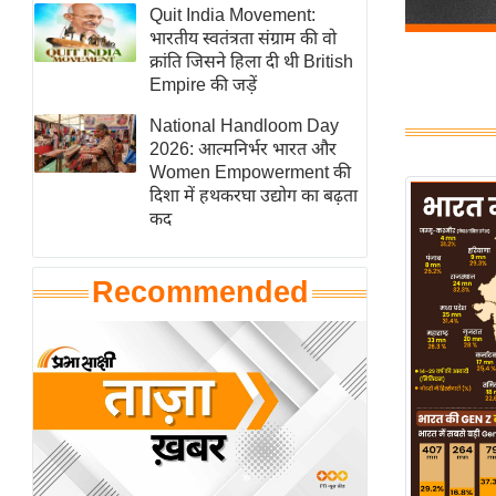
हॉलीवुड
Quit India Movement:
भारतीय स्वतंत्रता संग्राम की वो
फिल्म समीक्षा
क्रांति जिसने हिला दी थी British
Breaking
Empire की जड़ें
News
National Handloom Day
लाइफस्टाइल
2026: आत्मनिर्भर भारत और
Women Empowerment की
टेक्नॉलॉजी
दिशा में हथकरघा उद्योग का बढ़ता
ब्यूटी/फैशन
कद
घरेलू नुस्खे
पर्यटन स्थल
Recommended
फिटनेस मंत्रा
रिलेशनशिप
राजनीति
विश्लेषण
समसामयिक
मातृभूमि