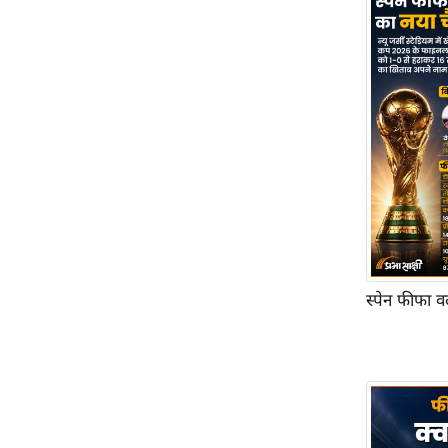
Code Of Ethics
RSS
Our Team
Expert Panel
Loksabhachunav
Android App
स्पेन फीफा व