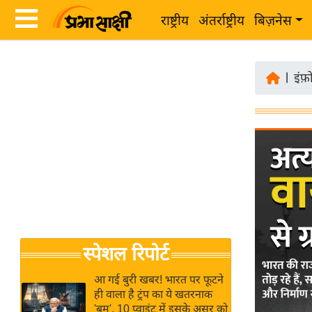
राष्ट्रीय
अंतर्राष्ट्रीय
बिज़नेस
Latest
ता
News
|
इंफ़
ज़ा
in
ख
Hindi
ब
र
Hindi
राष्ट्रीय
News
अंतर्राष्ट्रीय
Live
बिज़नेस
उद्योग
Breaking
स्पेशल रिपोर्ट
जगत
News in
विशेषज्ञ
Hindi
आ गई बुरी खबर! भारत पर फूटने
राय
ही वाला है ट्रंप का ये खतरनाक
'बम', 10 प्वाइंट में इसके असर को