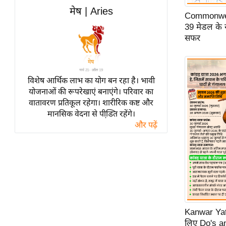
विश्लेषण
मेष | Aries
Commonwea
ट्रेंडिंग
39 मेडल के 
सफर
Q
u
i
विशेष आर्थिक लाभ का योग बन रहा है। भावी
c
योजनाओं की रूपरेखाएं बनाएंगे। परिवार का
k
वातावरण प्रतिकूल रहेगा। शारीरिक कष्ट और
L
मानसिक वेदना से पीडि़त रहेंगे।
i
और पढ़ें
n
k
s
विधानसभा
चुनाव
फोटो
Kanwar Yatra
वीडियो
लिए Do's an