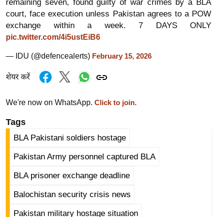
remaining seven, found guilty of war crimes by a BLA
र्ल्ड
court, face execution unless Pakistan agrees to a POW
न्यू
exchange within a week. 7 DAYS ONLY
ज
pic.twitter.com/4i5ustEiB6
ब्री
— IDU (@defencealerts)
February 15, 2026
फ
म
शेयर करें
नो
रं
We're now on WhatsApp.
Click to join.
ज
Tags
न
BLA Pakistani soldiers hostage
ज
ग
Pakistan Army personnel captured BLA
त
BLA prisoner exchange deadline
बॉ
ली
Balochistan security crisis news
वु
Pakistan military hostage situation