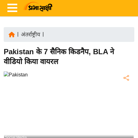
|
अंतर्राष्ट्रीय
|
ता
Pakistan के 7 सैनिक किडनैप, BLA ने
ज़ा
ख
वीडियो किया वायरल
ब
र
रा
ष्ट्री
य
अं
त
र्रा
ष्ट्री
Social Media