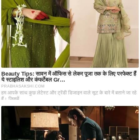
ष
ण
स
म
सा
म
यि
क
मा
तृ
भू
मि
स्तं
भ
ए
म
.