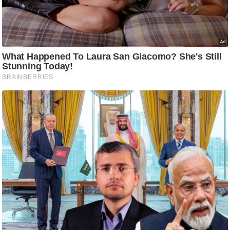
ति
ष
प्र
भु
म
हि
मा
/
ध
र्म
स्थ
ल
व्र
त
त्यो
हा
र