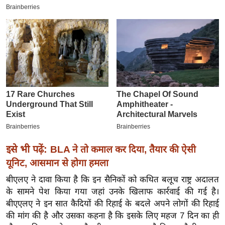
इ
म
ई
-
पे
प
र
मि
सा
ल
इसे भी पढ़ें:
BLA ने तो कमाल कर दिया, तैयार की ऐसी
बे
यूनिट, आसमान से होगा हमला
मि
बीएलए ने दावा किया है कि इन सैनिकों को कथित बलूच राष्ट्र अदालत
सा
के सामने पेश किया गया जहां उनके खिलाफ कार्रवाई की गई है।
ल
बीएएलए ने इन सात कैदियों की रिहाई के बदले अपने लोगों की रिहाई
श
की मांग की है और उसका कहना है कि इसके लिए महज 7 दिन का ही