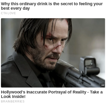
/
फै
श
न
घ
रे
लू
नु
स्खे
प
र्य
ट
न
स्थ
ल
फि