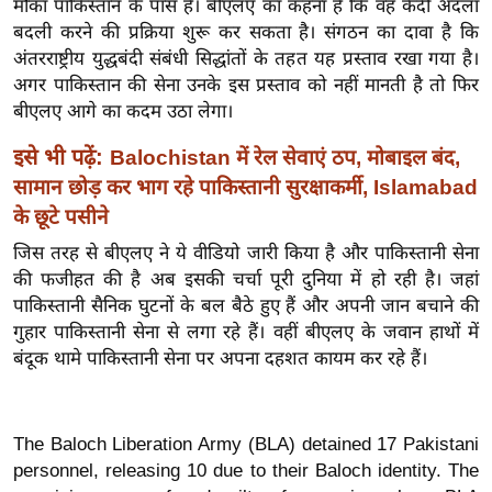
मौका पाकिस्तान के पास है। बीएलए का कहना है कि वह कैदी अदला
ख्सि
बदली करने की प्रक्रिया शुरू कर सकता है। संगठन का दावा है कि
य
अंतरराष्ट्रीय युद्धबंदी संबंधी सिद्धांतों के तहत यह प्रस्ताव रखा गया है।
त
अगर पाकिस्तान की सेना उनके इस प्रस्ताव को नहीं मानती है तो फिर
यं
बीएलए आगे का कदम उठा लेगा।
ग
इसे भी पढ़ें:
इं
Balochistan में रेल सेवाएं ठप, मोबाइल बंद,
डि
सामान छोड़ कर भाग रहे पाकिस्तानी सुरक्षाकर्मी, Islamabad
या
के छूटे पसीने
सा
जिस तरह से बीएलए ने ये वीडियो जारी किया है और पाकिस्तानी सेना
हि
की फजीहत की है अब इसकी चर्चा पूरी दुनिया में हो रही है। जहां
त्य
पाकिस्तानी सैनिक घुटनों के बल बैठे हुए हैं और अपनी जान बचाने की
गुहार पाकिस्तानी सेना से लगा रहे हैं। वहीं बीएलए के जवान हाथों में
ज
बंदूक थामे पाकिस्तानी सेना पर अपना दहशत कायम कर रहे हैं।
ग
त
ऑ
The Baloch Liberation Army (BLA) detained 17 Pakistani
टो
personnel, releasing 10 due to their Baloch identity. The
व