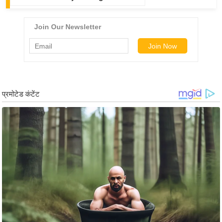
ड
हॉ
ली
वु
ड
फि
ल्म
स
मी
क्षा
B
r
e
a
k
i
n