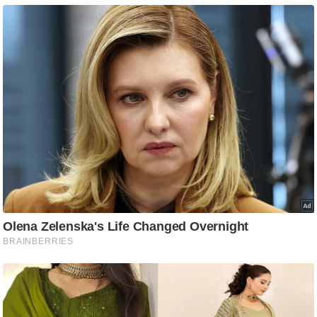
ट
ने
स
मं
त्रा
रि
ले
श
न
शि
प
रा
ज
नी
ति
वि
श्ले