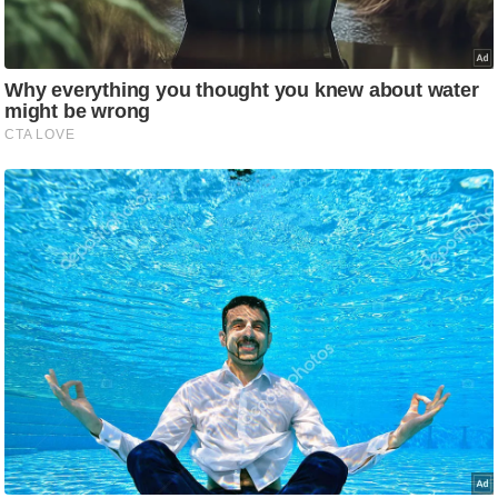
g
N
e
w
s
ला
इ
फ
स्टा
इ
ल
टे
क्नॉ
लॉ
जी
ब्यू
टी