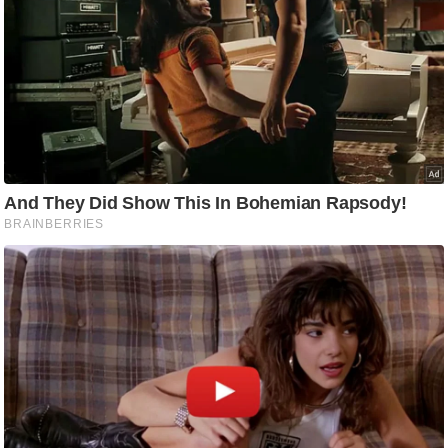
आ
र
.
आ
ई
.
चा
य
प
र
स
मी
क्षा
ध
र्म
ज्यो