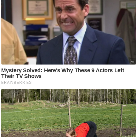
ति
ष
प्र
भु
म
हि
मा
/
ध
र्म
स्थ
ल
व्र
त
त्यो
हा
र