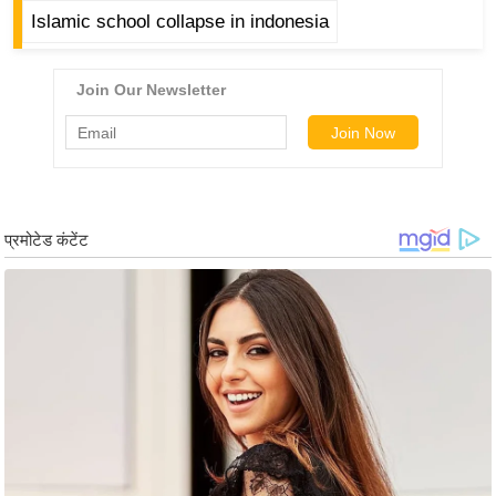
g
Islamic school collapse in indonesia
N
e
w
s
ला
इ
फ
स्टा
इ
ल
टे
क्नॉ
लॉ
जी
ब्यू
टी