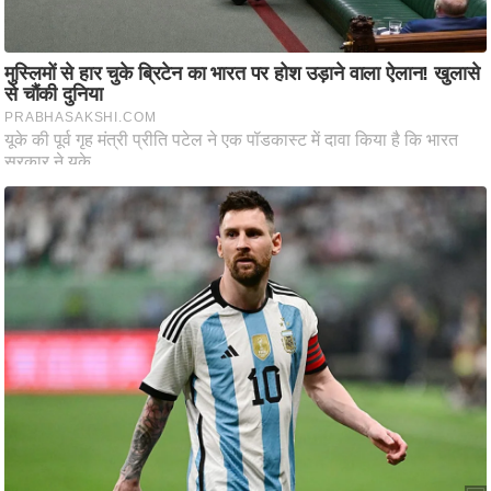
i
c
k
L
i
n
k
s
वि
धा
न
स
भा
चु
ना
व
फो