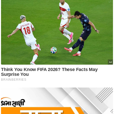
d
e
o
s
i
O
S
A
p
p
A
b
o
u
t
u
s