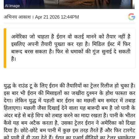
AI Image
य
बि
अभिनय आकाश
। Apr 21 2026 12:44PM
ज़
ने
अमेरिका जो चाहता है ईरान वो कतई मानने को तैयार नहीं है
स
इसलिए अपनी तैयारी पुख्ता कर रहा है। मिडिल ईस्ट में फिर
उ
बारूद बरस सकता है। फिर से धमाकों की गूंज सुनाई दे सकती
द्यो
है।
ग
ज
ग
युद्ध के राउंड टू के लिए ईरान की तैयारियों का ट्रेलर रिलीज हो चुका है।
त
इस बार भी ईरान की मिसाइलों का जखीरा दुश्मन के होश फास्ता कर
वि
देगा। लेकिन युद्ध में पहली बार ईरान का मछली बम समंदर में तबाह
हिलाएगा। मछली जैसा दिखाई देने वाला यह बारूदी बम है जो पानी के
शे
अंदर बड़े से बड़े शिप को तबाह करने का मादा रखता है। पानी के भीतर
ष
कैसे यह बम अटैक करता है, उसका ट्रेलर ईरान ने अमेरिका को दिखा
ज्ञ
दिया है। छोटे-छोटे बम पानी में कुछ इस तरह तैरते हैं और फिर टारगेट
रा
को पानी में ही उड़ा देते हैं। ईरान का एआई वीडियो का ट्रेलर धमाकेदार