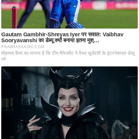
ष
ण
स
म
सा
म
यि
क
मा
तृ
भू
मि
स्तं
भ
ए
म
.