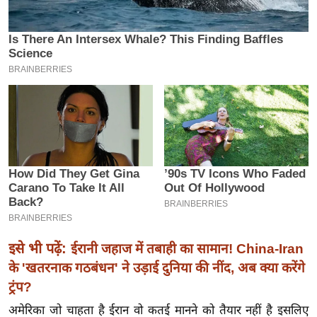
इ
म
ई
-
पे
प
र
मि
सा
ल
बे
मि
इसे भी पढ़ें:
ईरानी जहाज में तबाही का सामान! China-Iran
सा
के 'खतरनाक गठबंधन' ने उड़ाई दुनिया की नींद, अब क्या करेंगे
ल
ट्रंप?
श
अमेरिका जो चाहता है ईरान वो कतई मानने को तैयार नहीं है इसलिए