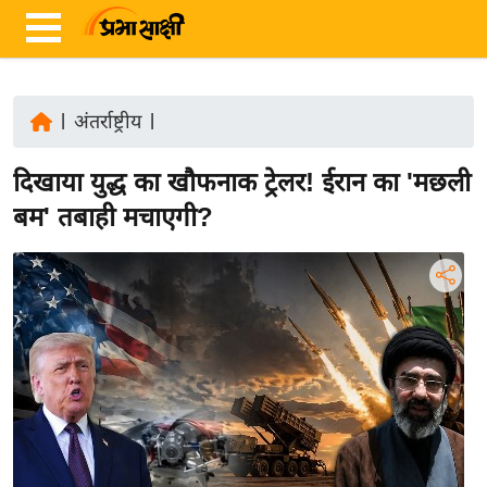
|
अंतर्राष्ट्रीय
|
ता
दिखाया युद्ध का खौफनाक ट्रेलर! ईरान का 'मछली
ज़ा
ख
बम' तबाही मचाएगी?
ब
र
रा
ष्ट्री
य
अं
त
र्रा
ष्ट्री