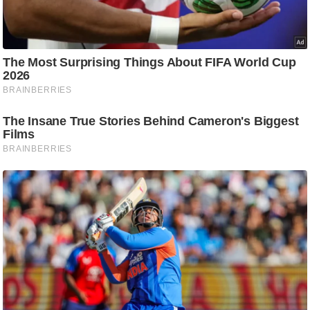
ट
ने
स
मं
त्रा
रि
ले
श
न
शि
प
रा
ज
नी
ति
वि
श्ले