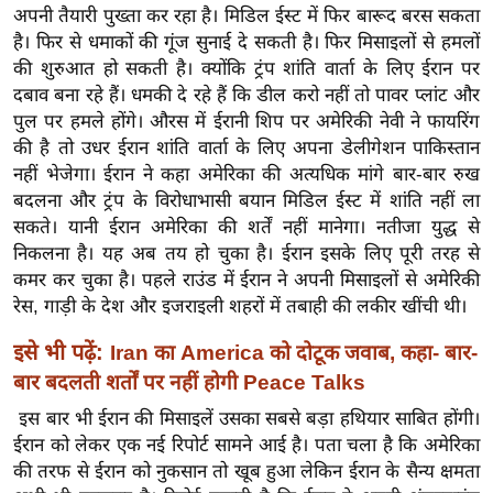
ख्सि
अपनी तैयारी पुख्ता कर रहा है। मिडिल ईस्ट में फिर बारूद बरस सकता
य
है। फिर से धमाकों की गूंज सुनाई दे सकती है। फिर मिसाइलों से हमलों
त
की शुरुआत हो सकती है। क्योंकि ट्रंप शांति वार्ता के लिए ईरान पर
दबाव बना रहे हैं। धमकी दे रहे हैं कि डील करो नहीं तो पावर प्लांट और
यं
पुल पर हमले होंगे। औरस में ईरानी शिप पर अमेरिकी नेवी ने फायरिंग
ग
की है तो उधर ईरान शांति वार्ता के लिए अपना डेलीगेशन पाकिस्तान
इं
नहीं भेजेगा। ईरान ने कहा अमेरिका की अत्यधिक मांगे बार-बार रुख
डि
बदलना और ट्रंप के विरोधाभासी बयान मिडिल ईस्ट में शांति नहीं ला
या
सकते। यानी ईरान अमेरिका की शर्तें नहीं मानेगा। नतीजा युद्ध से
सा
निकलना है। यह अब तय हो चुका है। ईरान इसके लिए पूरी तरह से
हि
कमर कर चुका है। पहले राउंड में ईरान ने अपनी मिसाइलों से अमेरिकी
त्य
रेस, गाड़ी के देश और इजराइली शहरों में तबाही की लकीर खींची थी।
ज
इसे भी पढ़ें:
Iran का America को दोटूक जवाब, कहा- बार-
ग
बार बदलती शर्तों पर नहीं होगी Peace Talks
त
इस बार भी ईरान की मिसाइलें उसका सबसे बड़ा हथियार साबित होंगी।
ऑ
ईरान को लेकर एक नई रिपोर्ट सामने आई है। पता चला है कि अमेरिका
टो
की तरफ से ईरान को नुकसान तो खूब हुआ लेकिन ईरान के सैन्य क्षमता
व