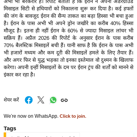
अभी भी बरकरार है। रिपोर्ट बताती है कि ईरान ने अपनी अंडरग्राउंड
र्ल्ड
मिसाइल सिटी से हथियारों को निकालना शुरू कर दिया है। कई हफ्तों
न्यू
की जंग के बावजूद ईरान की सैन्य ताकत का बड़ा हिस्सा भी बचा हुआ
ज
है। ईरान के पास अभी भी अपने ड्रोन जखीरे का करीब 40% हिस्सा
ब्री
मौजूद है। इतना ही नहीं ईरान के 60% से ज्यादा मिसाइल लांचर भी
सक्रिय हैं। अप्रैल 2026 की रिपोर्ट के अनुसार ईरान के पास करीब
फ
70% बैलस्टिक मिसाइलें बची हैं। यानी साफ है कि ईरान के पास अभी
म
भी हजारों मध्यम और कम दूरी की मिसाइलें हमले के लिए तैयार हैं।
नो
और अगर फिर से युद्ध भड़का तो इनका इस्तेमाल वो दुश्मन के खिलाफ
रं
करेगा। अपनी इन्हीं मिसाइलों के दम पर ईरान ट्रंप की शर्तों को मानने से
ज
इंकार कर रहा है।
न
ज
ग
शेयर करें
त
बॉ
We're now on WhatsApp.
Click to join.
ली
Tags
वु