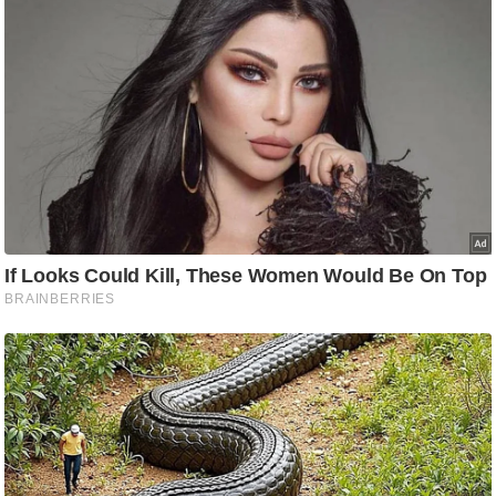
g
N
e
w
s
ला
इ
फ
स्टा
इ
ल
टे
क्नॉ
लॉ
जी
ब्यू
टी