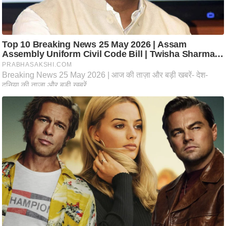
ति
ष
प्र
भु
म
हि
मा
/
ध
र्म
स्थ
ल
व्र
त
त्यो
हा
र