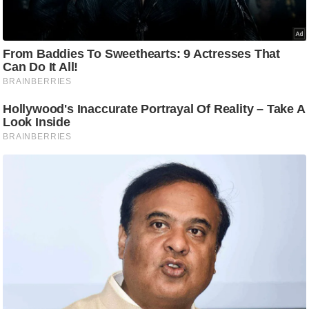
आ
र
.
आ
ई
.
चा
य
प
र
स
मी
क्षा
ध
र्म
ज्यो