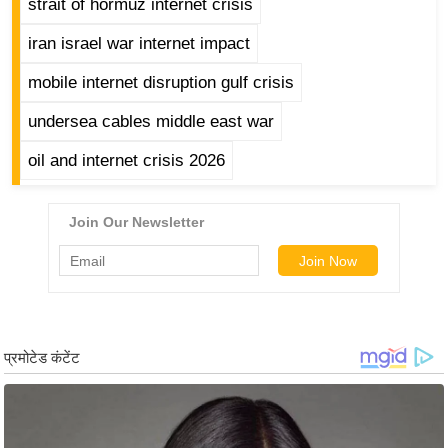
ड
strait of hormuz internet crisis
हॉ
iran israel war internet impact
ली
वु
mobile internet disruption gulf crisis
ड
undersea cables middle east war
फि
oil and internet crisis 2026
ल्म
स
मी
क्षा
B
r
e
a
k
i
n