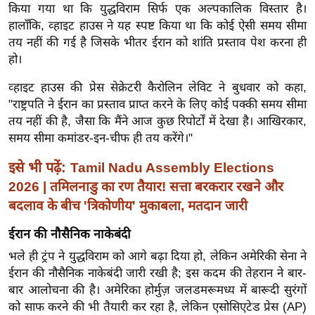
ख्सि
किया गया था कि युद्धविराम सिर्फ एक अल्पकालिक विस्तार है।
य
हालाँकि, व्हाइट हाउस ने यह स्पष्ट किया था कि कोई ऐसी समय सीमा
त
तय नहीं की गई है जिसके भीतर ईरान को शांति प्रस्ताव पेश करना ही
हो।
यं
ग
व्हाइट हाउस की प्रेस सेक्रेटरी कैरोलिन लेविट ने बुधवार को कहा,
इं
"राष्ट्रपति ने ईरान का प्रस्ताव प्राप्त करने के लिए कोई पक्की समय सीमा
डि
तय नहीं की है, जैसा कि मैंने आज कुछ रिपोर्टों में देखा है। आखिरकार,
या
समय सीमा कमांडर-इन-चीफ ही तय करेंगे।"
सा
इसे भी पढ़ें:
Tamil Nadu Assembly Elections
हि
2026 | तमिलनाडु का रण तैयार! सत्ता बरकरार रखने और
त्य
बदलाव के बीच 'त्रिकोणीय' मुकाबला, मतदान जारी
ज
ग
ईरान की नौसैनिक नाकेबंदी
त
भले ही ट्रंप ने युद्धविराम को आगे बढ़ा दिया हो, लेकिन अमेरिकी सेना ने
ऑ
ईरान की नौसैनिक नाकेबंदी जारी रखी है; इस कदम की तेहरान ने बार-
बार आलोचना की है। अमेरिका होर्मुज़ जलडमरूमध्य में बारूदी सुरंगों
टो
को साफ करने की भी तैयारी कर रहा है, लेकिन एसोसिएटेड प्रेस (AP)
व