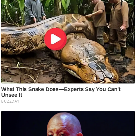
ट
ने
स
मं
त्रा
रि
ले
श
न
शि
प
रा
ज
नी
ति
वि
श्ले