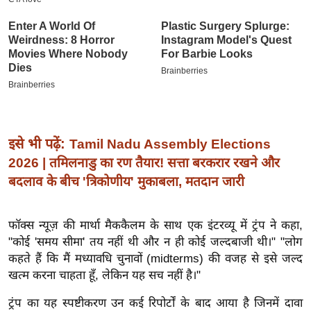
इ
म
ई
-
पे
प
र
इसे भी पढ़ें:
Tamil Nadu Assembly Elections
मि
2026 | तमिलनाडु का रण तैयार! सत्ता बरकरार रखने और
सा
बदलाव के बीच 'त्रिकोणीय' मुकाबला, मतदान जारी
ल
बे
फॉक्स न्यूज़ की मार्था मैककैलम के साथ एक इंटरव्यू में ट्रंप ने कहा,
मि
"कोई 'समय सीमा' तय नहीं थी और न ही कोई जल्दबाजी थी।" "लोग
कहते हैं कि मैं मध्यावधि चुनावों (midterms) की वजह से इसे जल्द
सा
खत्म करना चाहता हूँ, लेकिन यह सच नहीं है।"
ल
श
ट्रंप का यह स्पष्टीकरण उन कई रिपोर्टों के बाद आया है जिनमें दावा