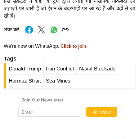
ड
प्रेस सेक्रेटरी ने कहा कि ट्रंप द्वारा लगाई गई नौसैनिक नाकेबंदी उन
जहाज़ों पर जारी है जो ईरान के बंदरगाहों पर आ रहे हैं और वहाँ से जा
हॉ
रहे हैं।
ली
वु
शेयर करें
ड
फि
We're now on WhatsApp.
Click to join.
ल्म
Tags
स
मी
Donald Trump
Iran Conflict
Naval Blockade
क्षा
Hormuz Strait
Sea Mines
B
r
e
a
k
i
n