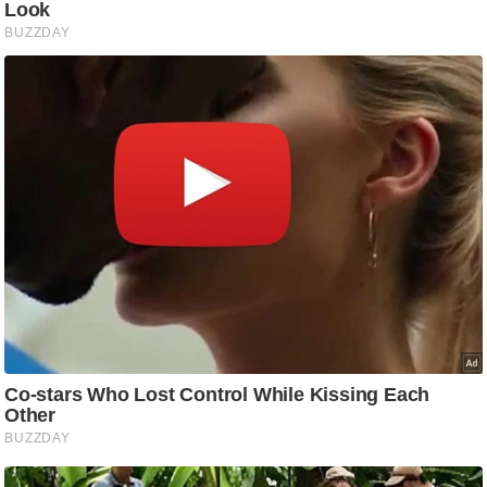
/
फै
श
न
घ
रे
लू
नु
स्खे
प
र्य
ट
न
स्थ
ल
फि