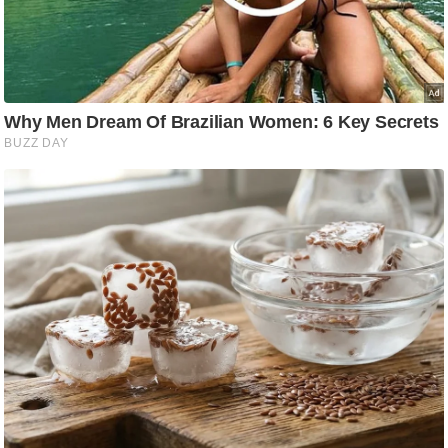
ति
ष
प्र
भु
म
हि
मा
/
ध
र्म
स्थ
ल
व्र
त
त्यो
हा
र