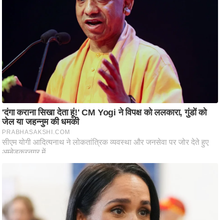
ष
ण
स
म
सा
म
यि
क
मा
तृ
भू
मि
स्तं
भ
ए
म
.