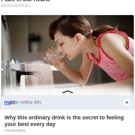
c
y
G
r
i
e
v
a
n
c
e
R
e
प्रमोटेड कंटेंट
d
r
Why this ordinary drink is the secret to feeling
e
your best every day
s
CTA FAVORITE