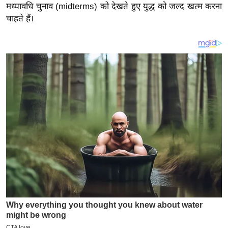
य
मध्यावधि चुनाव (midterms) को देखते हुए युद्ध को जल्द खत्म करना
ब
चाहते हैं।
ज
ट
खे
ल
क्रि
के
ट
I
P
L
2
0
2
6
क्रा