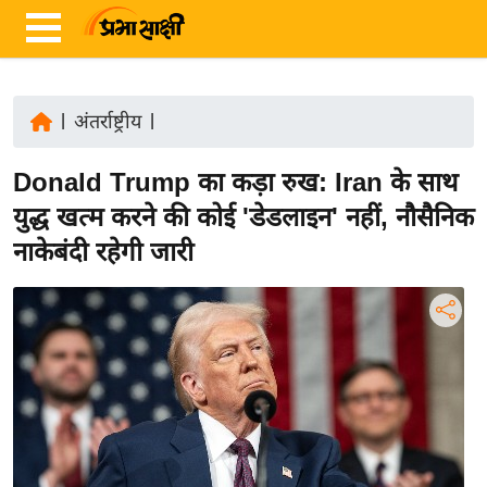
|
अंतर्राष्ट्रीय
|
ता
Donald Trump का कड़ा रुख: Iran के साथ
ज़ा
ख
युद्ध खत्म करने की कोई 'डेडलाइन' नहीं, नौसैनिक
ब
नाकेबंदी रहेगी जारी
र
रा
ष्ट्री
य
अं
त
र्रा
ष्ट्री