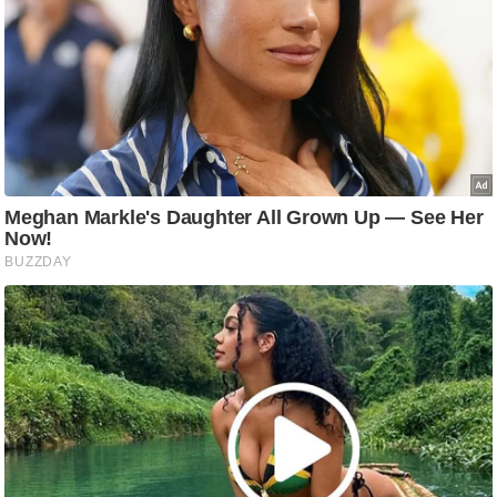
आ
र
.
आ
ई
.
चा
य
प
र
स
मी
क्षा
ध
र्म
ज्यो