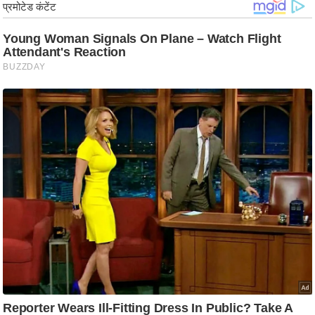
g
N
e
w
s
ला
इ
फ
स्टा
इ
ल
टे
क्नॉ
लॉ
जी
ब्यू
टी