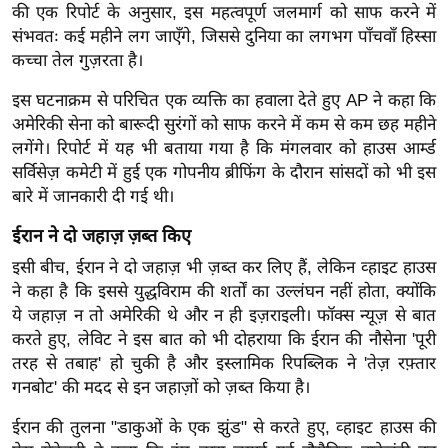
की एक रिपोर्ट के अनुसार, इस महत्वपूर्ण जलमार्ग को साफ करने में
र्ल्ड
संभवतः कई महीने लग जाएँगे, जिससे दुनिया का लगभग पाँचवाँ हिस्सा
न्यू
कच्चा तेल गुज़रता है।
ज
ब्री
इस घटनाक्रम से परिचित एक व्यक्ति का हवाला देते हुए AP ने कहा कि
अमेरिकी सेना को बारूदी सुरंगों को साफ करने में कम से कम छह महीने
फ
लगेंगे। रिपोर्ट में यह भी बताया गया है कि मंगलवार को हाउस आर्म्ड
म
सर्विसेज़ कमेटी में हुई एक गोपनीय ब्रीफिंग के दौरान सांसदों को भी इस
नो
बारे में जानकारी दी गई थी।
रं
ज
ईरान ने दो जहाज़ ज़ब्त किए
न
इसी बीच, ईरान ने दो जहाज़ भी ज़ब्त कर लिए हैं, लेकिन व्हाइट हाउस
ज
ने कहा है कि इससे युद्धविराम की शर्तों का उल्लंघन नहीं होता, क्योंकि
ग
ये जहाज़ न तो अमेरिकी थे और न ही इज़राइली। फॉक्स न्यूज़ से बात
त
करते हुए, लेविट ने इस बात को भी दोहराया कि ईरान की नौसेना 'पूरी
तरह से तबाह' हो चुकी है और इस्लामिक रिपब्लिक ने 'तेज़ रफ़्तार
बॉ
गनबोट' की मदद से इन जहाज़ों को ज़ब्त किया है।
ली
वु
ईरान की तुलना "डाकुओं के एक झुंड" से करते हुए, व्हाइट हाउस की