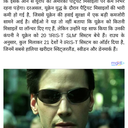
कि इसके आने से यूरोप को अमेरिकी पैट्रियट मिसाइलों पर कम निर्भर
य
रहना पड़ेगा। दरअसल, यूक्रेन युद्ध के दौरान पैट्रियट मिसाइलों की भारी
ब
कमी हो गई है, जिससे यूक्रेन की हवाई सुरक्षा में एक बड़ी कमजोरी
ज
सामने आई है। सीईओ ने यह तो नहीं बताया कि यूक्रेन को कितनी
ट
मिसाइलें या लॉन्चर दिए गए हैं, लेकिन उन्होंने यह साफ किया कि उनकी
खे
कंपनी ने यूक्रेन को 20 'IRIS-T SLM' सिस्टम बेचे हैं। राउच के
ल
अनुसार, कुल मिलाकर 21 देशों ने IRIS-T सिस्टम का ऑर्डर दिया है,
जिनमें सबसे हालिया खरीदार स्विट्जरलैंड, स्वीडन और डेनमार्क हैं।
क्रि
के
ट
I
P
L
2
0
2
6
क्रा