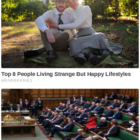
ति
ष
प्र
भु
म
हि
मा
/
ध
र्म
स्थ
ल
व्र
त
त्यो
हा
र