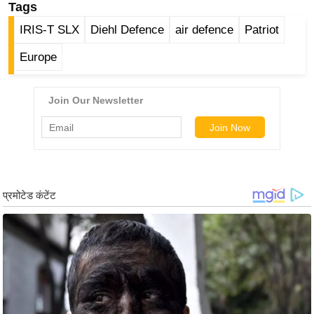
ड
Tags
हॉ
IRIS-T SLX
Diehl Defence
air defence
Patriot
ली
Europe
वु
ड
फि
ल्म
स
मी
क्षा
B
r
e
a
k
i
n