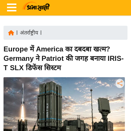
|
अंतर्राष्ट्रीय
|
ता
Europe में America का दबदबा खत्म?
ज़ा
ख
Germany ने Patriot की जगह बनाया IRIS-
ब
T SLX डिफेंस सिस्टम
र
रा
ष्ट्री
य
अं
त
र्रा
ष्ट्री