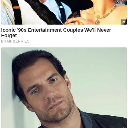
/
फै
श
न
घ
रे
लू
नु
स्खे
प
र्य
ट
न
स्थ
ल
फि