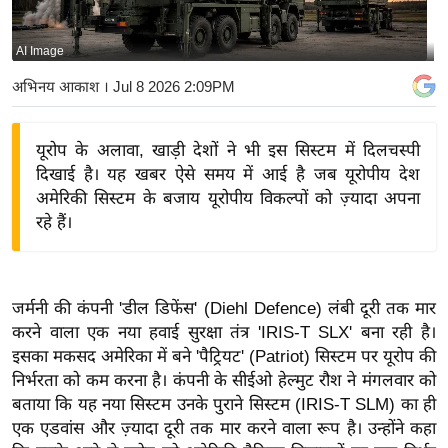
य
बि
AI Image
ज़
अभिनय आकाश
। Jul 8 2026 2:09PM
ने
स
यूरोप के अलावा, खाड़ी देशों ने भी इस सिस्टम में दिलचस्पी
उ
दिखाई है। यह खबर ऐसे समय में आई है जब यूरोपीय देश
द्यो
अमेरिकी सिस्टम के बजाय यूरोपीय विकल्पों को ज़्यादा अपना
ग
रहे हैं।
ज
ग
त
जर्मनी की कंपनी 'डील डिफेंस' (Diehl Defence) लंबी दूरी तक मार
वि
करने वाला एक नया हवाई सुरक्षा तंत्र 'IRIS-T SLX' बना रही है।
शे
इसका मकसद अमेरिका में बने 'पैट्रियट' (Patriot) सिस्टम पर यूरोप की
ष
निर्भरता को कम करना है। कंपनी के सीईओ हेल्मुट रौश ने मंगलवार को
ज्ञ
बताया कि यह नया सिस्टम उनके पुराने सिस्टम (IRIS-T SLM) का ही
रा
एक एडवांस और ज़्यादा दूरी तक मार करने वाला रूप है। उन्होंने कहा