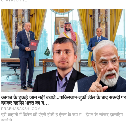
ष
ण
स
म
सा
म
यि
क
मा
तृ
भू
मि
स्तं
भ
ए
म
.