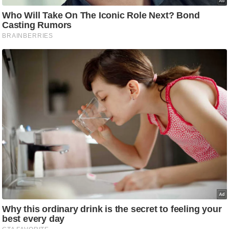
ट
ने
स
मं
त्रा
रि
ले
श
न
शि
प
रा
ज
नी
ति
वि
श्ले