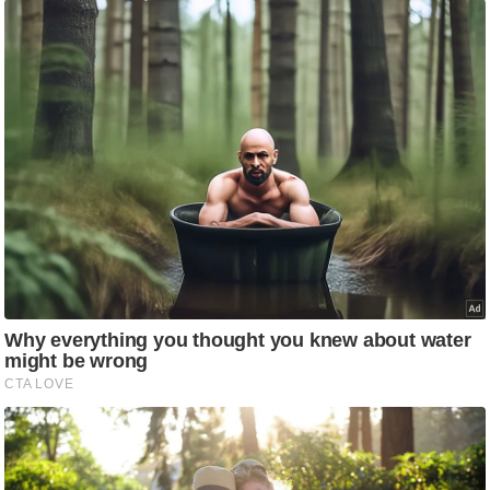
आ
र
.
आ
ई
.
चा
य
प
र
स
मी
क्षा
ध
र्म
ज्यो