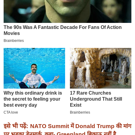
इ
म
ई
-
पे
प
र
मि
सा
ल
बे
मि
सा
ल
इसे भी पढ़ें:
NATO Summit में Donald Trump की मांग
श
पर भड़का डेनमार्क, कहा- Greenland बिकाऊ नहीं है