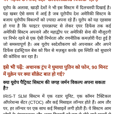
ख्सि
यूरोप के अलावा, खाड़ी देशों ने भी इस सिस्टम में दिलचस्पी दिखाई है।
य
यह खबर ऐसे समय में आई है जब यूरोपीय देश अमेरिकी सिस्टम के
त
बजाय यूरोपीय विकल्पों को ज़्यादा अपना रहे हैं। यूरोप को यह एहसास
यं
हो गया है कि फाइटर एयरक्राफ्ट से लेकर एयर डिफेंस तक कई
ग
अमेरिकी सिस्टम अपनाने और महाद्वीप पर अमेरिकी सेना की मौजूदगी
इं
पर निर्भर रहने से एक ऐसी निर्भरता और रणनीतिक कमज़ोरी पैदा हुई है
डि
जो समस्यापूर्ण है। अब यूरोप स्वदेशीकरण को अपनाकर और अपने
या
डिफेंस इंडस्ट्रियल बेस को फिर से मज़बूत करके इस स्थिति को सुधारने
की कोशिश कर रहा है।
सा
हि
इसे भी पढ़ें:
अचानक ट्रंप ने घुमाया पुतिन को फोन, 90 मिनट
त्य
में यूक्रेन पर क्या सीक्रेट बात हो गई?
ज
क्या यूरोप पैट्रियट सिस्टम की जगह जर्मन विकल्प अपना सकता
ग
है?
त
IRIS-T SLM सिस्टम में एक रडार यूनिट, एक कॉमन टैक्टिकल
ऑ
ऑपरेशन्स सेंटर (CTOC) और कई मिसाइल लॉन्चर होते हैं। आम तौर
टो
पर, हर लॉन्चर पर एक साथ कई मिसाइलें लगी होती हैं। ये सिस्टम आम
व