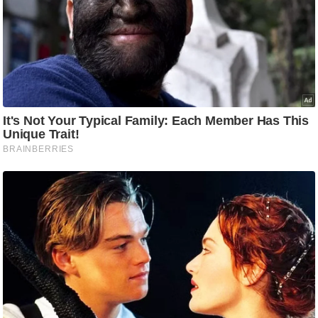
g
N
e
w
s
ला
इ
फ
स्टा
इ
ल
टे
क्नॉ
लॉ
जी
ब्यू
टी