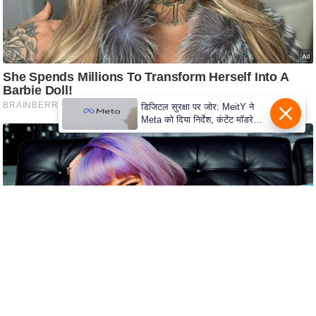
s
a
l
C
o
d
डिजिटल सुरक्षा पर जोर: MeitY ने
e
Meta को दिया निर्देश, कंटेंट मॉडरेशन
O
मजबूत करे
f
E
t
h
i
c
s
R
S