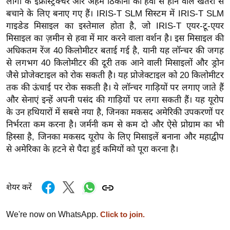
लोगों के इंफ्रास्ट्रक्चर और अहम ठिकानों को हवा से होने वाले खतरों से
र्ल्ड
बचाने के लिए बनाए गए हैं। IRIS-T SLM सिस्टम में IRIS-T SLM
न्यू
गाइडेड मिसाइल का इस्तेमाल होता है, जो IRIS-T एयर-टू-एयर
ज
मिसाइल का ज़मीन से हवा में मार करने वाला वर्शन है। इस मिसाइल की
अधिकतम रेंज 40 किलोमीटर बताई गई है, यानी यह लॉन्चर की जगह
ब्री
से लगभग 40 किलोमीटर की दूरी तक आने वाली मिसाइलों और ड्रोन
फ
जैसे प्रोजेक्टाइल को रोक सकती है। यह प्रोजेक्टाइल को 20 किलोमीटर
म
तक की ऊंचाई पर रोक सकती है। ये लॉन्चर गाड़ियों पर लगाए जाते हैं
नो
और सेनाएं इन्हें अपनी पसंद की गाड़ियों पर लगा सकती हैं। यह यूरोप
रं
के उन हथियारों में सबसे नया है, जिनका मकसद अमेरिकी उपकरणों पर
ज
निर्भरता कम करना है। जर्मनी कम से कम दो और ऐसे प्रोग्राम का भी
न
हिस्सा है, जिनका मकसद यूरोप के लिए मिसाइलें बनाना और महाद्वीप
ज
से अमेरिका के हटने से पैदा हुई कमियों को पूरा करना है।
ग
त
शेयर करें
बॉ
ली
We're now on WhatsApp.
Click to join.
वु