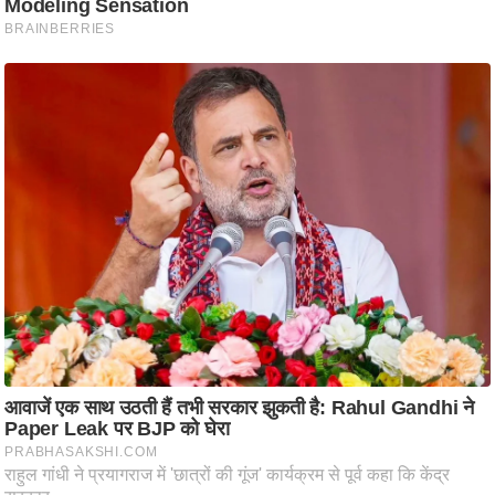
ट
ने
स
मं
त्रा
रि
ले
श
न
शि
प
रा
ज
नी
ति
वि
श्ले