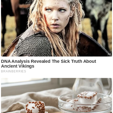
आ
र
.
आ
ई
.
चा
य
प
र
स
मी
क्षा
ध
र्म
ज्यो