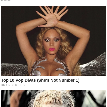
ष
ण
स
म
सा
म
यि
क
मा
तृ
भू
मि
स्तं
भ
ए
म
.