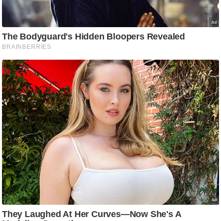
/
फै
श
न
घ
रे
लू
नु
स्खे
प
र्य
ट
न
स्थ
ल
फि