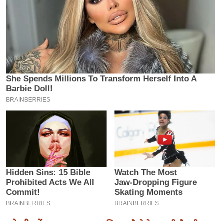
इ
म
ई
-
पे
प
र
मि
सा
ल
बे
मि
सा
ल
श