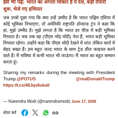
इसे भी पढ़ें:
भारत का अगला शिकार है ये देश, बड़ी तैयारी
ख्सि
य
शुरू, भेजे गए हथियार
त
जब उनसे पूछा गया कि क्या उन्हें उम्मीद है कि भारत पश्चिम एशिया में
यं
कोई भूमिका निभाएगा, तो अमेरिकी राष्ट्रपति डोनाल्ड ट्रंप ने कहा कि
हां, मुझे उम्मीद है। मुझे लगता है कि भारत हर चीज़ में बड़ी भूमिका
ग
निभाता है। जब तक वह (पीएम नरेंद्र मोदी) नेता हैं, भारत बड़ी भूमिका
इं
निभाता रहेगा। उन्होंने कहा कि पीएम मोदी देखने में शांत लेकिन वार्ता में
डि
बेहद सख्त हैं। हम बहुत जल्द भारत के साथ ट्रेड डील फाइनल करने
या
वाले हैं। मैं भविष्य में कभी भारत भी जाऊंगा। मैं भारत का बहुत सम्मान
सा
करता हूं।
हि
Sharing my remarks during the meeting with President
त्य
Trump.
@POTUS
@realDonaldTrump
ज
https://t.co/48Jqv6uka0
ग
त
— Narendra Modi (@narendramodi)
ऑ
June 17, 2026
टो
शेयर करें
व