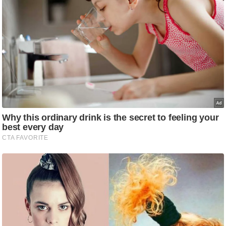
ड
हॉ
ली
वु
ड
फि
ल्म
स
मी
क्षा
B
r
e
a
k
i
n