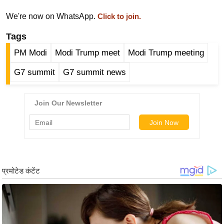
र्ल्ड
We're now on WhatsApp.
Click to join.
न्यू
Tags
ज
ब्री
PM Modi
Modi Trump meet
Modi Trump meeting
फ
G7 summit
G7 summit news
म
नो
रं
ज
न
ज
ग
त
बॉ
ली
वु