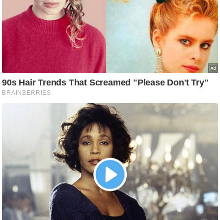
g
N
e
w
s
ला
इ
फ
स्टा
इ
ल
टे
क्नॉ
लॉ
जी
ब्यू
टी