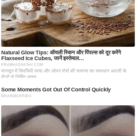
ति
ष
प्र
भु
म
हि
मा
/
ध
र्म
स्थ
ल
व्र
त
त्यो
हा
र