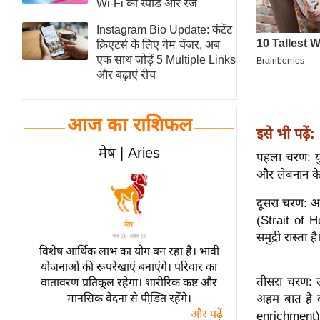
Wi-Fi की स्पीड और रेंज
स्तंभ
Instagram Bio Update: कंटेंट
एम.
क्रिएटर्स के लिए गेम चेंजर, अब
आर.
एक साथ जोड़ें 5 Multiple Links
और बढ़ाएं रीच
आई.
चाय पर
समीक्षा
आज का राशिफल
इसे भी पढ़ें:
धर्म
मेष | Aries
पहला चरण: यु
ज्योतिष
और लेबनान के
प्रभु
दूसरा चरण: अग
महिमा/
(Strait of 
धर्मस्थल
समुद्री रास्ता है
व्रत
विशेष आर्थिक लाभ का योग बन रहा है। भावी
त्योहार
योजनाओं की रूपरेखाएं बनाएंगे। परिवार का
तीसरा चरण: ऊ
वातावरण प्रतिकूल रहेगा। शारीरिक कष्ट और
राशिफल
अहम बात है क
मानसिक वेदना से पीडि़त रहेंगे।
विशेष
और पढ़ें
enrichment) 