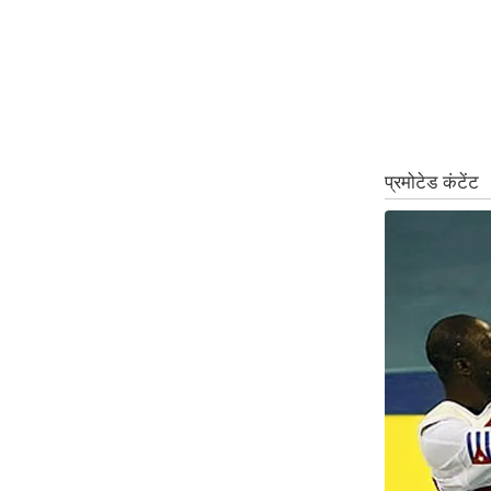
ऑडियो
इंफ़ोग्राफ़िक
राज्यों से
शहरों से
वेब स्टोरी
कार्टून
Short
Videos
iOS App
About us
Contact Editor
Advertise
Privacy Policy
Grievance
Redressal