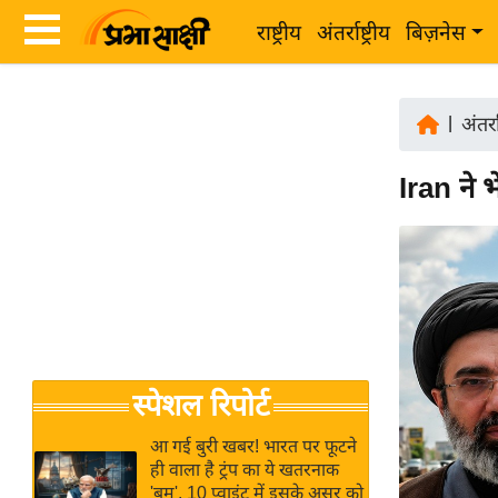
राष्ट्रीय
अंतर्राष्ट्रीय
बिज़नेस
Latest
ता
News
|
अंतर्रा
ज़ा
in
ख
Iran ने भे
Hindi
ब
र
Hindi
राष्ट्रीय
News
अंतर्राष्ट्रीय
Live
बिज़नेस
उद्योग
Breaking
स्पेशल रिपोर्ट
जगत
News in
विशेषज्ञ
Hindi
आ गई बुरी खबर! भारत पर फूटने
राय
ही वाला है ट्रंप का ये खतरनाक
'बम', 10 प्वाइंट में इसके असर को