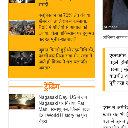
बजट
Hindi
समझें
खेल
News
बलूचिस्तान का 70% क्षेत्र गंवाया,
क्रिकेट
खैबर को तालिबान ने कब्जाया,
Hindi
IPL
PoK में गोलियों से आवाज को
AI Image
दबाया, किस पाकिस्तान पर हुकूमत
Videos
2026
अभिनय आकाश
कर रहे मुनीर-शहबाज?
क्राइम
जुबान बिगड़ी हुई थी उदयनिधि की,
ई-पेपर
एक्सओस की
पहली बार मिला सवा शेर, सत्ता में
मिसाल बेमिसाल
आते ही विजय ने धरा थलापति
पहले हॉर
अवतार
परमाणु म
शख्सियत
बातचीत को
यंग इंडिया
पूरी तरह 
ट्रेंडिंग
साहित्य जगत
ऑटो वर्ल्ड
Nagasaki Day: US ने जब
Nagasaki पर गिराया 'Fat
न्यूज ब्रीफ
ईरान ने अमेरि
Man' परमाणु बम, जिसने बदल
मनोरंजन जगत
खबर यह भी है 
दिया World History का पूरा
पक्ष में झुक
चेहरा
बॉलीवुड