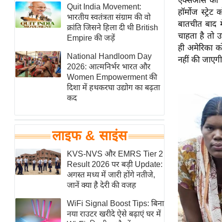
एक्सओस की रि
हॉलीवुड
Quit India Movement:
हॉर्मोज स्ट्र
भारतीय स्वतंत्रता संग्राम की वो
फिल्म समीक्षा
बातचीत बाद 
क्रांति जिसने हिला दी थी British
चाहता है तो उ
Breaking
Empire की जड़ें
ही अमेरिका क
News
National Handloom Day
नहीं की जाएग
लाइफस्टाइल
2026: आत्मनिर्भर भारत और
Women Empowerment की
टेक्नॉलॉजी
दिशा में हथकरघा उद्योग का बढ़ता
ब्यूटी/फैशन
कद
घरेलू नुस्खे
पर्यटन स्थल
लाइफ & साइंस
फिटनेस मंत्रा
KVS-NVS और EMRS Tier 2
रिलेशनशिप
Result 2026 पर बड़ी Update:
राजनीति
अगस्त मध्य में जारी होंगे नतीजे,
जानें क्या है देरी की वजह
विश्लेषण
समसामयिक
WiFi Signal Boost Tips: बिना
नया राउटर खरीदे ऐसे बढ़ाएं घर में
मातृभूमि