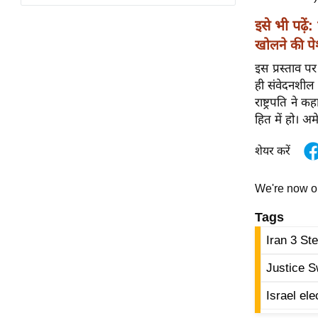
विश्लेषण
इसे भी पढ़ें:
ट्रेंडिंग
खोलने की 
Q
इस प्रस्ताव प
u
ही संवेदनशील
i
राष्ट्रपति ने
c
हित में हो। अ
k
L
शेयर करें
i
n
We're now 
k
Tags
s
Iran 3 St
विधानसभा
चुनाव
Justice 
फोटो
Israel el
वीडियो