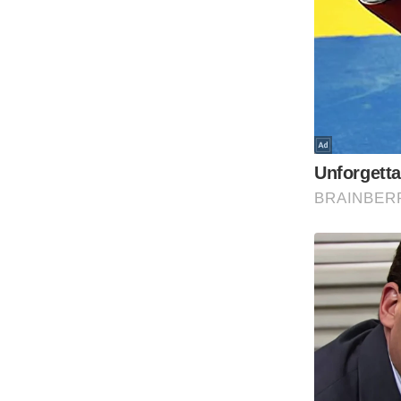
Code Of Ethics
RSS
Our Team
Expert Panel
Loksabhachunav
Android App