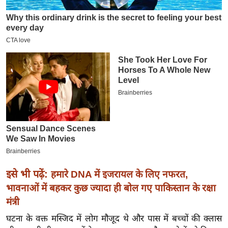
इ
म
ई
-
पे
प
र
मि
सा
ल
बे
इसे भी पढ़ें:
हमारे DNA में इजरायल के लिए नफरत,
मि
भावनाओं में बहकर कुछ ज्यादा ही बोल गए पाकिस्तान के रक्षा
सा
मंत्री
ल
श
घटना के वक्त मस्जिद में लोग मौजूद थे और पास में बच्चों की क्लास