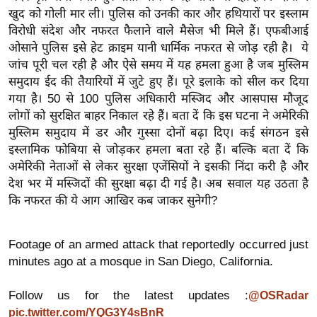
र्ल्ड
खुद को गोली मार ली। पुलिस को उनकी कार और हथियारों पर इस्लाम
विरोधी संदेश और नफरत फैलाने वाले मैसेज भी मिले हैं। एफबीआई
न्यू
ओसाने पुलिस इसे हेट क्राइम यानी धार्मिक नफरत से जोड़ रही है। ये
ज
जांच पूरी चल रही है और ऐसे समय में यह हमला हुआ है जब मुस्लिम
ब्री
समुदाय ईद की तैयारियों में जुटे हुए हैं। पूरे इलाके को सील कर दिया
फ
गया है। 50 से 100 पुलिस अधिकारी मस्जिद और आसपास मौजूद
म
लोगों को सुरक्षित बाहर निकाल रहे हैं। बता दें कि इस घटना ने अमेरिकी
नो
मुस्लिम समुदाय में डर और गुस्सा दोनों बढ़ा दिए। कई संगठन इसे
रं
इस्लामिक फोबिया से जोड़कर हमला बता रहे हैं। बल्कि बता दें कि
ज
अमेरिकी नेताओं से लेकर सुरक्षा एजेंसियों ने इसकी निंदा करी है और
देश भर में मस्जिदों की सुरक्षा बढ़ा दी गई है। अब सवाल यह उठता है
न
कि नफरत की ये आग आखिर कब जाकर सुनेगी?
ज
ग
त
Footage of an armed attack that reportedly occurred just
बॉ
minutes ago at a mosque in San Diego, California.
ली
Follow us for the latest updates :
@OSRadar
वु
pic.twitter.com/YQG3Y4sBnR