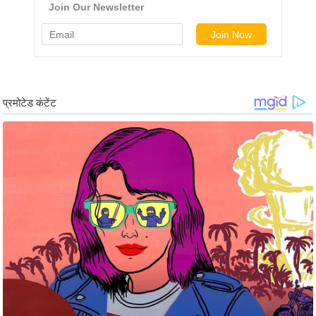
g
N
e
w
s
ला
इ
फ
स्टा
इ
ल
टे
क्नॉ
लॉ
जी
ब्यू
टी