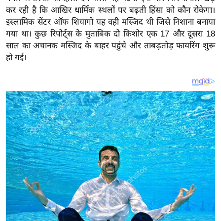
य
कर रही है कि आखिर धार्मिक स्थलों पर बढ़ती हिंसा को कौन रोकेगा।
ब
इस्लामिक सेंटर ऑफ शियागो यह वही मस्जिद थी जिसे निशाना बनाया
ज
गया था। कुछ रिपोर्ट्स के मुताबिक दो किशोर एक 17 और दूसरा 18
ट
साल का अचानक मस्जिद के बाहर पहुंचे और ताबड़तोड़ फायरिंग शुरू
हो गई।
खे
ल
क्रि
के
ट
I
P
L
2
0
2
6
क्रा