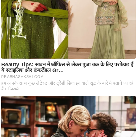
आ
र
.
आ
ई
.
चा
य
प
र
स
मी
क्षा
ध
र्म
ज्यो