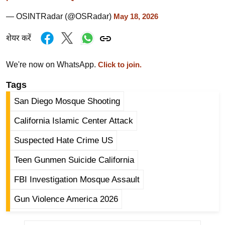
ड
हॉ
— OSINTRadar (@OSRadar)
May 18, 2026
ली
शेयर करें
वु
ड
We're now on WhatsApp.
Click to join.
फि
ल्म
Tags
स
San Diego Mosque Shooting
मी
California Islamic Center Attack
क्षा
B
Suspected Hate Crime US
r
Teen Gunmen Suicide California
e
a
FBI Investigation Mosque Assault
k
Gun Violence America 2026
i
n