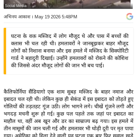
Social Media
य
बि
अभिनय आकाश
। May 19 2026 5:48PM
ज़
ने
घटना के वक्त मस्जिद में लोग मौजूद थे और पास में बच्चों की
स
क्लास भी चल रही थी। हमलावरों ने जानबूझकर बाहर मौजूद
उ
लोगों को निशाना बनाया और इस हमले में मस्जिद के सिक्योरिटी
द्यो
गार्ड ने बहादुरी दिखाई। उन्होंने हमलावरों को रोकने की कोशिश
ग
की जिससे अंदर मौजूद लोगों की जान भी बच पाई।
ज
ग
त
कैलिफोर्निया सैंडियागो एक शाम सुबह मस्जिद के बाहर नमाज और
वि
इबादत चल रही थी। लेकिन कुछ ही सेकंड में इस इबादत को तोड़ते हुए
गोलियों की तड़तहट गूंज उठी। लोग भागने लगे। चीखें गूंजने लगी और
शे
भगदड़ मचनी शुरू हो गई। कुछ पल पहले तक जहां पर इबादत का
ष
माहौल था, वहीं अब खून और डर का साम्राज्य बढ़ गया। इस हमले में
ज्ञ
तीन मासूमों की जान चली गई और हमलावर भी थोड़ी दूरी पर मृत पाया
रा
गया। अमेरिका को हिला देने वाली यह घटना एक बार फिर सवाल खड़े