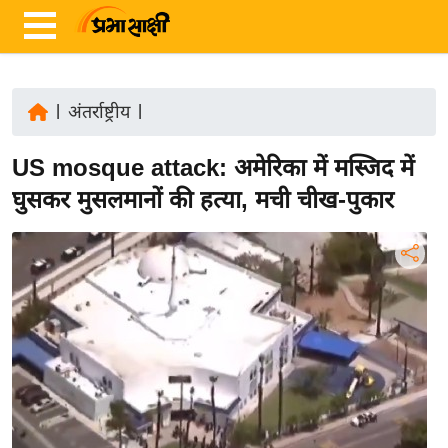
|
अंतर्राष्ट्रीय
|
ता
US mosque attack: अमेरिका में मस्जिद में
ज़ा
ख
घुसकर मुसलमानों की हत्या, मची चीख-पुकार
ब
र
रा
ष्ट्री
य
अं
त
र्रा
ष्ट्री