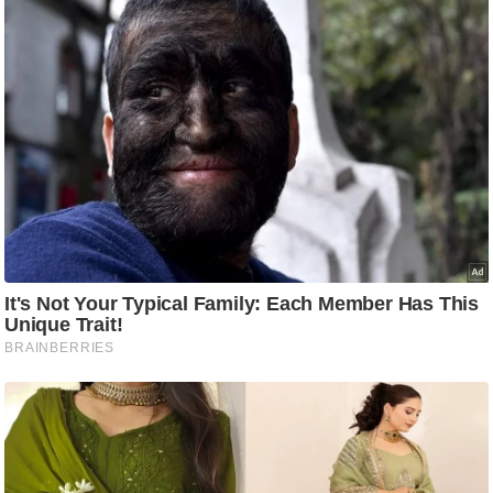
ष
ण
स
म
सा
म
यि
क
मा
तृ
भू
मि
स्तं
भ
ए
म
.