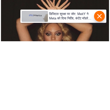
S
O
डिजिटल सुरक्षा पर जोर: MeitY ने
u
Meta को दिया निर्देश, कंटेंट मॉडरेशन
r
मजबूत करे
T
e
a
m
E
x
p
e
r
t
P
a
n