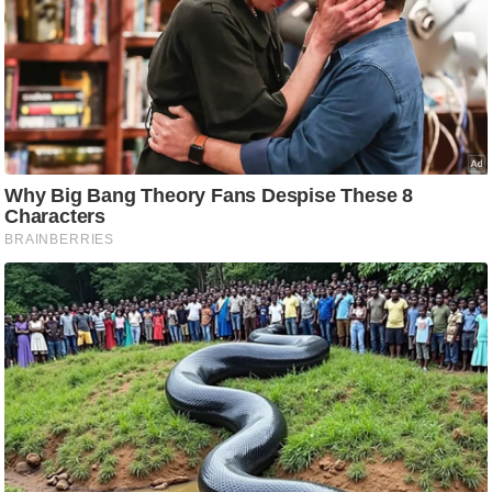
ति
ष
प्र
भु
म
हि
मा
/
ध
र्म
स्थ
ल
व्र
त
त्यो
हा
र