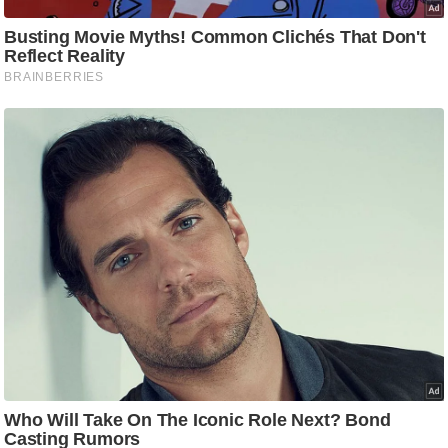
/
फै
श
न
घ
रे
लू
नु
स्खे
प
र्य
ट
न
स्थ
ल
फि