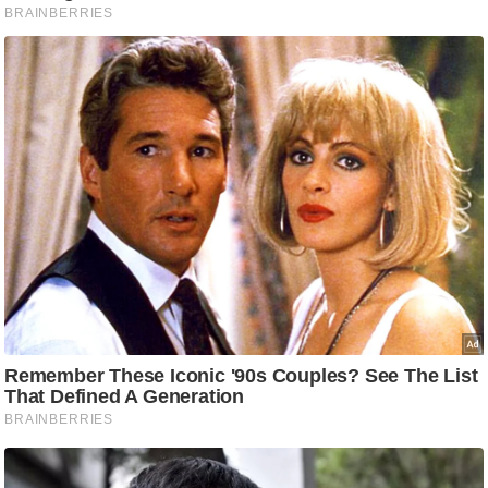
ट
ने
स
मं
त्रा
रि
ले
श
न
शि
प
रा
ज
नी
ति
वि
श्ले