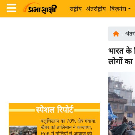
राष्ट्रीय
अंतर्राष्ट्रीय
बिज़नेस
Latest
ता
News
|
अंतर्रा
ज़ा
in
ख
भारत के 
Hindi
ब
लोगों का 
र
Hindi
राष्ट्रीय
News
अंतर्राष्ट्रीय
Live
बिज़नेस
उद्योग
Breaking
स्पेशल रिपोर्ट
जगत
News in
विशेषज्ञ
Hindi
बलूचिस्तान का 70% क्षेत्र गंवाया,
राय
खैबर को तालिबान ने कब्जाया,
PoK में गोलियों से आवाज को