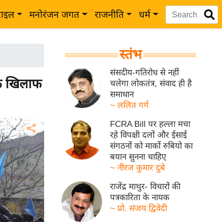
टाइल
मनोरंजन जगत
राजनीति
धर्म
स्तंभ
संसदीय-गतिरोध से नहीं
के खिलाफ
चलेगा लोकतंत्र, संवाद ही है
समाधान
~ ललित गर्ग
FCRA Bill पर हल्ला मचा
रहे विपक्षी दलों और ईसाई
संगठनों को मार्को रुबियो का
बयान सुनना चाहिए
~ नीरज कुमार दुबे
राजेंद्र माथुर- विचारों की
पत्रकारिता के नायक
~ प्रो. संजय द्विवेदी