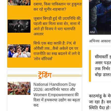
बजट
Hindi
दबाया, किस पाकिस्तान पर हुकूमत
खेल
News
कर रहे मुनीर-शहबाज?
क्रिकेट
जुबान बिगड़ी हुई थी उदयनिधि की,
Hindi
IPL
पहली बार मिला सवा शेर, सत्ता में
आते ही विजय ने धरा थलापति
Videos
2026
ANI
अवतार
क्राइम
अभिनय आकाश
सिर्फ एक बंदा काफ़ी है: PK से
ई-पेपर
ओवैसी तक...कैसे अकेले दम पर
मिसाल बेमिसाल
राजनीति का रुख बदलने में लगे ये
सीमावर्ती
'लोन वॉरियर्स'
शख्सियत
असर पड़ता
यंग इंडिया
तक निर्भर
ट्रेंडिंग
बोझ डालती 
साहित्य जगत
ऑटो वर्ल्ड
National Handloom Day
2026: आत्मनिर्भर भारत और
न्यूज ब्रीफ
Women Empowerment की
काठमांडू के मे
मनोरंजन जगत
दिशा में हथकरघा उद्योग का बढ़ता
जा रहा है। स
कद
बॉलीवुड
स्थिति पैदा हो