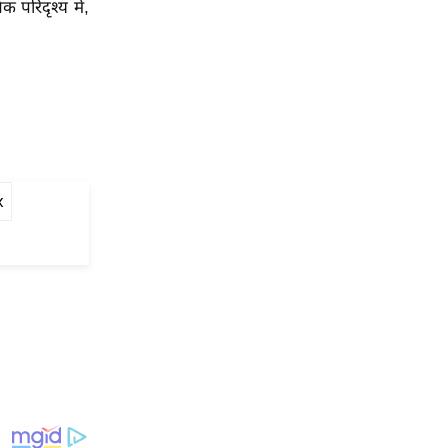
 परिदृश्य में,
x