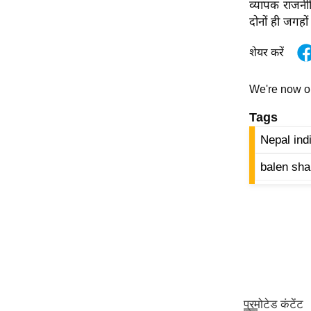
व्यापक राजनीत
ऑडियो
दोनों ही जगहो
इंफ़ोग्राफ़िक
शेयर करें
राज्यों से
शहरों से
We're now 
वेब स्टोरी
Tags
कार्टून
Nepal indi
Short
Videos
balen sha
iOS App
About us
Contact Editor
Advertise
Privacy Policy
Grievance
Redressal