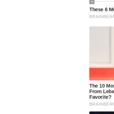
Code Of Ethics
RSS
Our Team
Expert Panel
Loksabhachunav
Android App