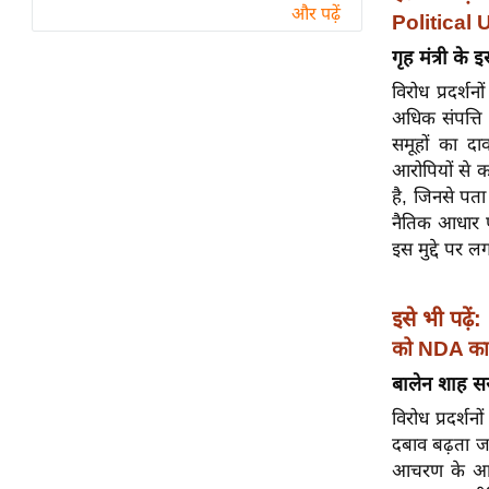
विश्लेषण
और पढ़ें
Political 
ट्रेंडिंग
गृह मंत्री के इ
विरोध प्रदर्शन
Q
अधिक संपत्ति र
u
समूहों का दाव
i
आरोपियों से कथ
c
है, जिनसे पता
k
नैतिक आधार प
L
इस मुद्दे पर ल
i
n
k
इसे भी पढ़ें:
s
को NDA का
विधानसभा
बालेन शाह स
चुनाव
विरोध प्रदर्श
दबाव बढ़ता जा
फोटो
आचरण के आरो
वीडियो