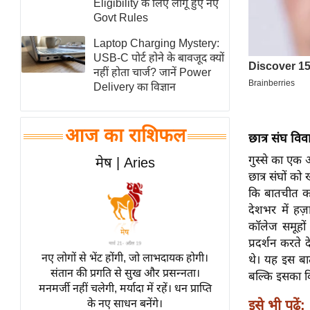
Eligibility के लिए लागू हुए नए
स्तंभ
Govt Rules
एम.
Laptop Charging Mystery:
आर.
USB-C पोर्ट होने के बावजूद क्यों
नहीं होता चार्ज? जानें Power
आई.
Delivery का विज्ञान
चाय पर
समीक्षा
आज का राशिफल
धर्म
छात्र संघ विव
ज्योतिष
गुस्से का एक
मेष | Aries
छात्र संघों क
प्रभु
कि बातचीत कर
महिमा/
देशभर में हज़ा
धर्मस्थल
कॉलेज समूहों न
व्रत
प्रदर्शन करते 
त्योहार
नए लोगों से भेंट होंगी, जो लाभदायक होगी।
थे। यह इस बा
संतान की प्रगति से सुख और प्रसन्नता।
राशिफल
बल्कि इसका व
मनमर्जी नहीं चलेगी, मर्यादा में रहें। धन प्राप्ति
विशेष
इसे भी पढ़ें:
के नए साधन बनेंगे।