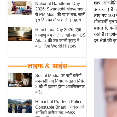
छात्र, राजनी
हॉलीवुड
National Handloom Day
2026: Swadeshi Movement
उतर आए हैं। 
फिल्म समीक्षा
से PM Modi की पहल तक, जानें
लाए गए 100 रु
Breaking
इस दिन का गौरवशाली इतिहास
सीमावर्ती इल
News
पड़ता है, क्य
Hiroshima Day 2026: एक
रहते हैं। प्र
लाइफस्टाइल
परमाणु बम ने ली लाखों जानें, US
इन क्षेत्रों की
Attack की उस काली सुबह ने
टेक्नॉलॉजी
बदल दिया World History
ब्यूटी/फैशन
घरेलू नुस्खे
लाइफ & साइंस
पर्यटन स्थल
फिटनेस मंत्रा
Social Media पर नहीं चलेगी
मनमानी! नए नियम के तहत सिर्फ
रिलेशनशिप
2 घंटे में हटाना होगा आपत्तिजनक
राजनीति
कंटेंट
विश्लेषण
Himachal Pradesh Police
समसामयिक
Constable Bharti: आवेदन की
आखिरी तारीख तय, EWS
मातृभूमि