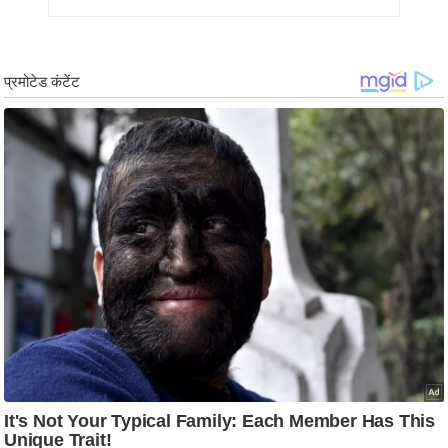
ड
हॉ
ली
वु
ड
फि
ल्म
स
मी
क्षा
B
r
e
a
k
i
n