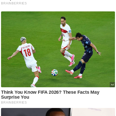
g
N
e
w
s
ला
इ
फ
स्टा
इ
ल
टे
क्नॉ
लॉ
जी
ब्यू
टी