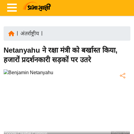
|
अंतर्राष्ट्रीय
|
ता
Netanyahu ने रक्षा मंत्री को बर्खास्त किया,
ज़ा
ख
हजारों प्रदर्शनकारी सड़कों पर उतरे
ब
र
रा
ष्ट्री
य
अं
त
र्रा
ष्ट्री
Google Creative Common
प्रतिरूप फोटो