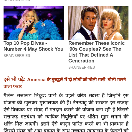
इ
म
ई
-
पे
प
र
मि
सा
ल
इसे भी पढ़ें:
America के गुरुद्वारे में दो लोगों को गोली मारी, गोली मारने
वाला फरार
बे
गैलेन्ट सत्तारूढ़ लिकुड पार्टी के पहले वरिष्ठ सदस्य हैं जिन्होंने इस
मि
योजना की खुलकर मुखालफत की है। नेतन्याहू की सरकार इस सप्ताह
सा
ऐसे विधेयक पर संसद में मतदान कराने की योजना बना रही है जिससे
सत्तारूढ़ गठबंधन को न्यायिक नियुक्तियों पर अंतिम मुहर लगाने की
ल
शक्ति मिल जाएगी। इसमें ऐसे कानून पारित करने का भी प्रावधान है
श
जिससे संसद को आम बहुमत के साथ उच्चतम न्यायालय के फैसलों को