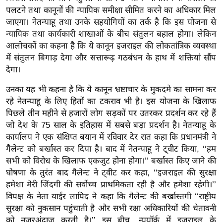
ख्सि
पलटने तथा कानूनों की न्यायिक समीक्षा सीमित करने का अधिकार मिल
य
जाएगा। नेतन्याहू तथा उनके सहयोगियों का तर्क है कि इस योजना से
त
न्यायिक तथा कार्यकारी शाखाओं के बीच संतुलन बहाल होगा। लेकिन
यं
आलोचकों का कहना है कि ये कानून इजराइल की लोकतांत्रिक व्यवस्था
ग
में संतुलन बिगाड़ देगा और सत्तारूढ़ गठबंधन के हाथ में शक्तियां सौंप
देगा।
इं
डि
उनका यह भी कहना है कि ये कानून भ्रष्टाचार के मुकदमे का सामना कर
या
रहे नेतन्याहू के लिए हितों का टकराव भी है। इस योजना के खिलाफ
सा
पिछले तीन महीने से हजारों लोग सड़कों पर उतरकर प्रदर्शन कर रहे हैं
हि
जो देश के 75 साल के इतिहास में सबसे बड़ा प्रदर्शन है। नेतन्याहू के
कार्यालय ने एक संक्षिप्त बयान में रविवार देर रात कहा कि प्रधानमंत्री ने
त्य
गैलेन्ट को बर्खास्त कर दिया है। बाद में नेतन्याहू ने ट्वीट किया, ‘‘हम
ज
सभी को विरोध के खिलाफ एकजुट होना होगा।’’ बर्खास्त किए जाने की
ग
घोषणा के तुरंत बाद गैलेन्ट ने ट्वीट कर कहा, ‘‘इजराइल की सुरक्षा
त
हमेशा मेरी जिंदगी की सर्वोच्च प्राथमिकता रही है और हमेशा रहेगी।’’
ऑ
विपक्ष के नेता याईर लापिद ने कहा कि गैलेन्ट की बर्खास्तगी ‘‘राष्ट्रीय
टो
सुरक्षा को नुकसान पहुंचाती है और सभी रक्षा अधिकारियों की चेतावनी
व
को नजरअंदाज करती है।’’ इस बीच, न्यूयॉर्क में इजराइल के