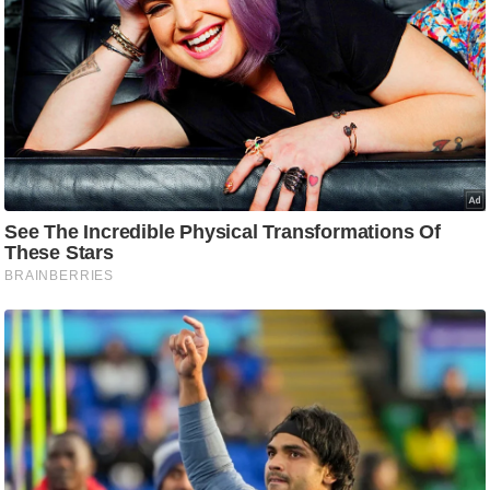
ट
ने
स
मं
त्रा
रि
ले
श
न
शि
प
रा
ज
नी
ति
वि
श्ले