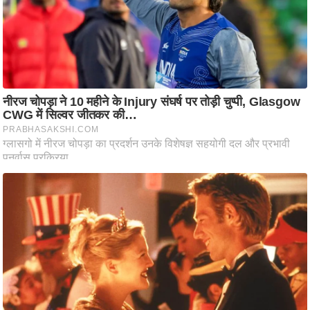
ष
ण
स
म
सा
म
यि
क
मा
तृ
भू
मि
स्तं
भ
ए
म
.