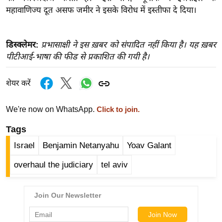
र्ल्ड
महावाणिज्य दूत असफ जमीर ने इसके विरोध में इस्तीफा दे दिया।
न्यू
ज
डिस्क्लेमर:
प्रभासाक्षी ने इस ख़बर को संपादित नहीं किया है। यह ख़बर
ब्री
पीटीआई-भाषा की फीड से प्रकाशित की गयी है।
फ
म
शेयर करें
नो
रं
We're now on WhatsApp.
Click to join.
ज
Tags
न
ज
Israel
Benjamin Netanyahu
Yoav Galant
ग
overhaul the judiciary
tel aviv
त
बॉ
ली
वु