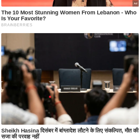
ति
ष
प्र
भु
म
हि
मा
/
ध
र्म
स्थ
ल
व्र
त
त्यो
हा
र