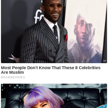
/
फै
श
न
घ
रे
लू
नु
स्खे
प
र्य
ट
न
स्थ
ल
फि