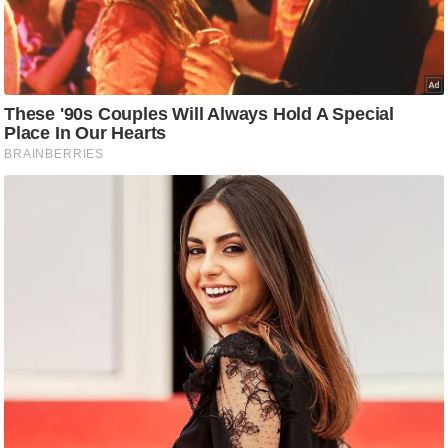
आ
र
.
आ
ई
.
चा
य
प
र
स
मी
क्षा
ध
र्म
ज्यो