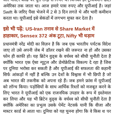
र्ल्ड
अमेरिका तक जाता था। आज हमारे पास रुपए और यूपीआई है। जहां
न्यू
Swift के जरिए पैसा भेजने में 2 से 3 दिन लगते थे और भारी कमीशन
करता था। यूपीआई इसे सेकंडों में लगभग मुफ्त कर देता है।
ज
ब्री
इसे भी पढ़ें:
US-Iran तनाव से Share Market में
फ
हाहाकार, Sensex 372 अंक टूटा, Nifty भी धड़ाम
म
प्रधानमंत्री नरेंद्र मोदी का विज़न है कि जब एक भारतीय पर्यटक विदेश
नो
जाए तो उसे अपनी जेब में डॉलर रखने की जरूरत ना हो और उसका
रं
फोन ही काफी हो। यह ब्रिटेन वुड्स के वर्चस्व को सीधी चुनौती देता है
ज
क्योंकि भारत एक ऐसा न्यूट्रल और डेमोक्रेटिक विकल्प दे रहा है जिस
न
पर दुनिया भरोसा कर सकती है और यूपीआई की सफलता की कहानी
ज
सिर्फ आंकड़ों में नहीं है बल्कि उन देशों के विश्वास में भी छिपी है जो
ग
अब भारत की तकनीक को अपना रहे हैं। जब हमने फ्रांस में यूपीआई
त
को लॉन्च किया। पड़ोसियों के साथ आर्थिक रिश्तों को मजबूत करने के
लिए भारत ने यूपीआई को एक राजनयिक उपहार के रूप में इस्तेमाल
बॉ
कर लिया और यह भी ब्रिटेन वुड्स के वर्चस्व को सीधी चुनौती देता है
ली
क्योंकि अमेरिका का प्रभुत्व उसके पेमेंट नेटवर्क यानी कि वीजा और
वु
मास्टर कार्ड से आता था। दुनिया को यह चुनना होगा कि वे किस श पर