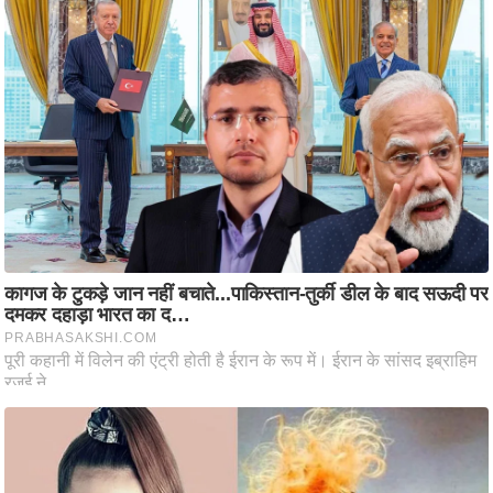
आ
र
.
आ
ई
.
चा
य
प
र
स
मी
क्षा
ध
र्म
ज्यो