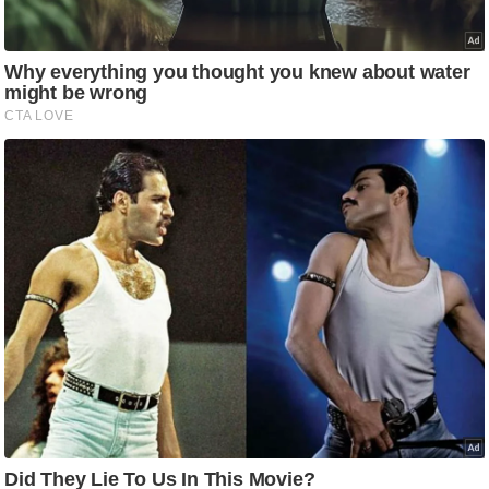
ट
ने
स
मं
त्रा
रि
ले
श
न
शि
प
रा
ज
नी
ति
वि
श्ले