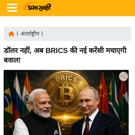
|
अंतर्राष्ट्रीय
|
ता
डॉलर नहीं, अब BRICS की नई करेंसी मचाएगी
ज़ा
ख
बवाल!
ब
र
रा
ष्ट्री
य
अं
त
र्रा
ष्ट्री