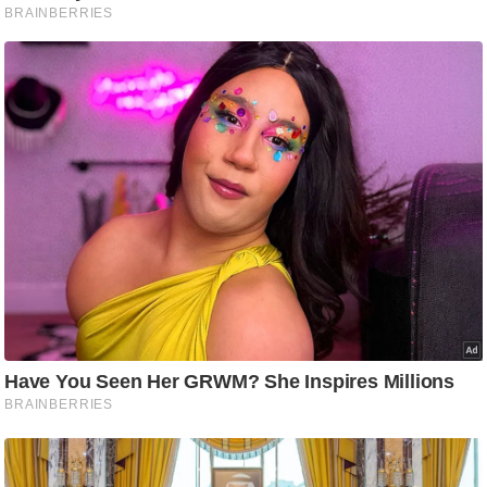
ष
ण
स
म
सा
म
यि
क
मा
तृ
भू
मि
स्तं
भ
ए
म
.