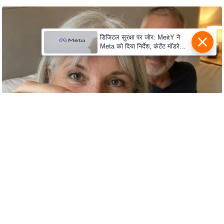
S
O
u
डिजिटल सुरक्षा पर जोर: MeitY ने
r
Meta को दिया निर्देश, कंटेंट मॉडरेशन
मजबूत करे
T
e
a
m
E
x
p
e
r
t
P
a
n