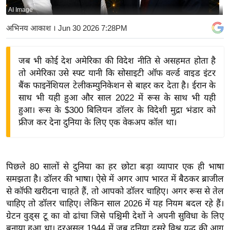
AI Image
य
बि
अभिनय आकाश
। Jun 30 2026 7:28PM
ज़
ने
जब भी कोई देश अमेरिका की विदेश नीति से असहमत होता है
स
तो अमेरिका उसे स्फ्ट यानी कि सोसाइटी ऑफ वर्ल्ड वाइड इंटर
उ
बैंक फाइनेंशियल टेलीकम्युनिकेशन से बाहर कर देता है। ईरान के
द्यो
साथ भी यही हुआ और साल 2022 में रूस के साथ भी यही
ग
हुआ। रूस के $300 बिलियन डॉलर के विदेशी मुद्रा भंडार को
फ्रीज कर देना दुनिया के लिए एक वेकअप कॉल था।
ज
ग
त
वि
पिछले 80 सालों से दुनिया का हर छोटा बड़ा व्यापार एक ही भाषा
समझता है। डॉलर की भाषा। ऐसे में अगर आप भारत में बैठकर ब्राजील
शे
से कॉफी खरीदना चाहते हैं, तो आपको डॉलर चाहिए। अगर रूस से तेल
ष
चाहिए तो डॉलर चाहिए। लेकिन साल 2026 में यह नियम बदल रहे हैं।
ज्ञ
ग्रेटन वुड्स टू का वो ढांचा जिसे पश्चिमी देशों ने अपनी सुविधा के लिए
रा
बनाया हुआ था। दरअसल 1944 में जब दुनिया दूसरे विश्व युद्ध की आग