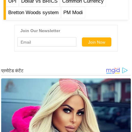
UPI
Dollar vs BRICS
Common Currency
g
N
Bretton Woods system
PM Modi
e
w
s
ला
इ
फ
स्टा
इ
ल
टे
क्नॉ
लॉ
जी
ब्यू
टी