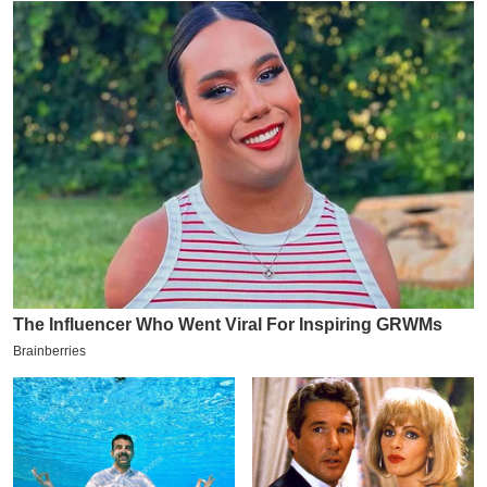
इ
म
ई
-
पे
प
र
मि
सा
ल
बे
मि
सा
ल
श