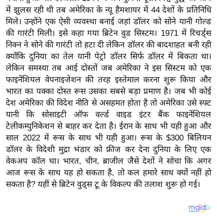
य
में झुलस रही थी तब अमेरिका के न्यू हैमशायर में 44 देशों के प्रतिनिधि
ब
मिले। उन्होंने एक ऐसी व्यवस्था बनाई जहां डॉलर को सोने यानी गोल्ड
ज
की गारंटी मिली। इसे कहा गया ब्रिटेन वुड सिस्टम। 1971 में रिचर्ड्स
ट
निक्न ने सोने की गारंटी तो हटा दी लेकिन डॉलर की बादशाहत बनी रही
क्योंकि दुनिया का तेल यानी पेट्रो डॉलर सिर्फ डॉलर में बिकता था।
खे
लेकिन समस्या तब आई दोस्तों जब अमेरिका ने इस सिस्टम को एक
ल
फाइनेंशियल वेपनाइजेशन की तरह इस्तेमाल करना शुरू किया और
क्रि
भारत का पक्का दोस्त रूस उसका सबसे बड़ा प्रमाण है। जब भी कोई
के
देश अमेरिका की विदेश नीति से असहमत होता है तो अमेरिका उसे स्फ्ट
ट
यानी कि सोसाइटी ऑफ वर्ल्ड वाइड इंटर बैंक फाइनेंशियल
I
टेलीकम्युनिकेशन से बाहर कर देता है। ईरान के साथ भी यही हुआ और
साल 2022 में रूस के साथ भी यही हुआ। रूस के $300 बिलियन
P
डॉलर के विदेशी मुद्रा भंडार को फ्रीज कर देना दुनिया के लिए एक
L
वेकअप कॉल था। भारत, चीन, ब्राजील जैसे देशों ने सोचा कि अगर
2
आज रूस के साथ यह हो सकता है, तो कल हमारे साथ क्यों नहीं हो
0
सकता है? यहीं से ब्रिटेन वुड्स टू के विकल्प की तलाश शुरू हो गई।
2
6
क्रा