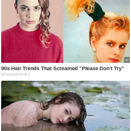
ति
ष
प्र
भु
म
हि
मा
/
ध
र्म
स्थ
ल
व्र
त
त्यो
हा
र