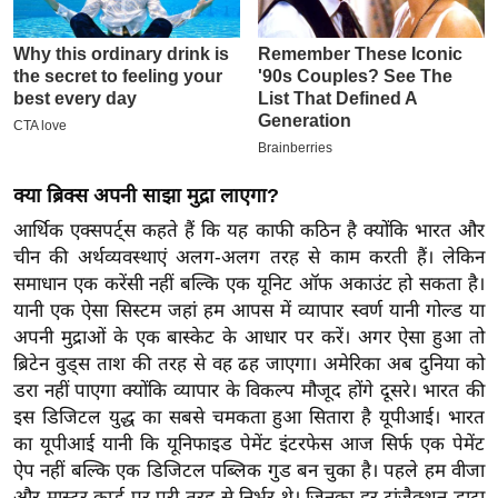
ख्सि
य
त
यं
ग
इं
डि
क्या ब्रिक्स अपनी साझा मुद्रा लाएगा?
या
आर्थिक एक्सपर्ट्स कहते हैं कि यह काफी कठिन है क्योंकि भारत और
सा
चीन की अर्थव्यवस्थाएं अलग-अलग तरह से काम करती हैं। लेकिन
हि
समाधान एक करेंसी नहीं बल्कि एक यूनिट ऑफ अकाउंट हो सकता है।
त्य
यानी एक ऐसा सिस्टम जहां हम आपस में व्यापार स्वर्ण यानी गोल्ड या
ज
अपनी मुद्राओं के एक बास्केट के आधार पर करें। अगर ऐसा हुआ तो
ब्रिटेन वुड्स ताश की तरह से वह ढह जाएगा। अमेरिका अब दुनिया को
ग
डरा नहीं पाएगा क्योंकि व्यापार के विकल्प मौजूद होंगे दूसरे। भारत की
त
इस डिजिटल युद्ध का सबसे चमकता हुआ सितारा है यूपीआई। भारत
ऑ
का यूपीआई यानी कि यूनिफाइड पेमेंट इंटरफेस आज सिर्फ एक पेमेंट
टो
ऐप नहीं बल्कि एक डिजिटल पब्लिक गुड बन चुका है। पहले हम वीजा
व
और मास्टर कार्ड पर पूरी तरह से निर्भर थे। जिनका हर ट्रांजैक्शन डाटा