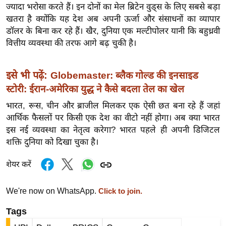
ड
ज्यादा भरोसा करते हैं। इन दोनों का मेल ब्रिटेन वुड्स के लिए सबसे बड़ा
हॉ
खतरा है क्योंकि यह देश अब अपनी ऊर्जा और संसाधनों का व्यापार
ली
डॉलर के बिना कर रहे हैं। खैर, दुनिया एक मल्टीपोलर यानी कि बहुध्रवी
वु
वित्तीय व्यवस्था की तरफ आगे बढ़ चुकी है।
ड
फि
इसे भी पढ़ें:
Globemaster: ब्लैक गोल्ड की इनसाइड
ल्म
स्टोरी: ईरान-अमेरिका युद्ध ने कैसे बदला तेल का खेल
स
भारत, रूस, चीन और ब्राजील मिलकर एक ऐसी छत बना रहे हैं जहां
मी
आर्थिक फैसलों पर किसी एक देश का वीटो नहीं होगा। अब क्या भारत
क्षा
इस नई व्यवस्था का नेतृत्व करेगा? भारत पहले ही अपनी डिजिटल
B
शक्ति दुनिया को दिखा चुका है।
r
e
शेयर करें
a
k
We're now on WhatsApp.
Click to join.
i
Tags
n