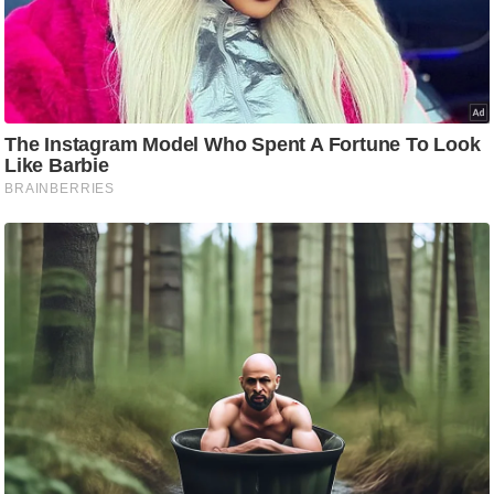
/
फै
श
न
घ
रे
लू
नु
स्खे
प
र्य
ट
न
स्थ
ल
फि