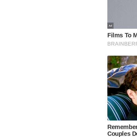
Code Of Ethics
RSS
Our Team
Expert Panel
Loksabhachunav
Android App