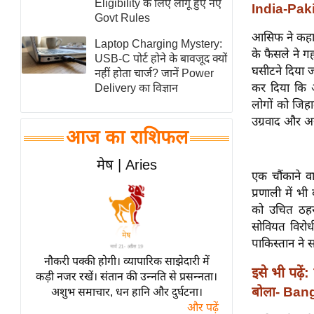
Eligibility के लिए लागू हुए नए
India-Paki
स्तंभ
Govt Rules
आसिफ ने कहा क
एम.
Laptop Charging Mystery:
के फैसले ने गह
आर.
USB-C पोर्ट होने के बावजूद क्यों
घसीटने दिया ज
नहीं होता चार्ज? जानें Power
आई.
कर दिया कि अ
Delivery का विज्ञान
चाय पर
लोगों को जिह
समीक्षा
उग्रवाद और अ
आज का राशिफल
धर्म
ज्योतिष
मेष | Aries
एक चौंकाने वा
प्रभु
प्रणाली में भी
महिमा/
को उचित ठहरा
धर्मस्थल
सोवियत विरोधी 
व्रत
पाकिस्तान ने
त्योहार
नौकरी पक्की होगी। व्यापारिक साझेदारी में
इसे भी पढ़ें:
कड़ी नजर रखें। संतान की उन्नति से प्रसन्नता।
राशिफल
बोला- Bang
अशुभ समाचार, धन हानि और दुर्घटना।
विशेष
और पढ़ें