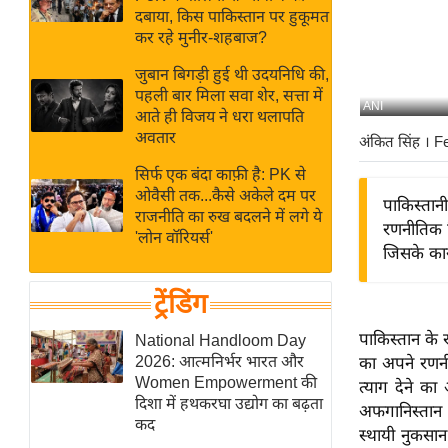
बजट
Hindi
दबाया, किस पाकिस्तान पर हुकूमत
खेल
News
कर रहे मुनीर-शहबाज?
क्रिकेट
जुबान बिगड़ी हुई थी उदयनिधि की,
Hindi
IPL
पहली बार मिला सवा शेर, सत्ता में
ANI
आते ही विजय ने धरा थलापति
Videos
2026
अवतार
अंकित सिंह
। F
क्राइम
सिर्फ एक बंदा काफ़ी है: PK से
ई-पेपर
ओवैसी तक...कैसे अकेले दम पर
पाकिस्तान
मिसाल बेमिसाल
राजनीति का रुख बदलने में लगे ये
रणनीतिक ह
'लोन वॉरियर्स'
शख्सियत
जिसके का
यंग इंडिया
ट्रेंडिंग
साहित्य जगत
ऑटो वर्ल्ड
पाकिस्तान के 
National Handloom Day
2026: आत्मनिर्भर भारत और
का अपने रणन
न्यूज ब्रीफ
Women Empowerment की
त्याग देने क
मनोरंजन जगत
दिशा में हथकरघा उद्योग का बढ़ता
अफगानिस्तान क
कद
बॉलीवुड
स्थायी नुकसान