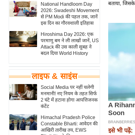
बताया, जिसके
हॉलीवुड
National Handloom Day
2026: Swadeshi Movement
फिल्म समीक्षा
से PM Modi की पहल तक, जानें
Breaking
इस दिन का गौरवशाली इतिहास
News
Hiroshima Day 2026: एक
लाइफस्टाइल
परमाणु बम ने ली लाखों जानें, US
Attack की उस काली सुबह ने
टेक्नॉलॉजी
बदल दिया World History
ब्यूटी/फैशन
घरेलू नुस्खे
लाइफ & साइंस
पर्यटन स्थल
फिटनेस मंत्रा
Social Media पर नहीं चलेगी
मनमानी! नए नियम के तहत सिर्फ
रिलेशनशिप
2 घंटे में हटाना होगा आपत्तिजनक
राजनीति
कंटेंट
विश्लेषण
Himachal Pradesh Police
समसामयिक
Constable Bharti: आवेदन की
इसे भी पढ़ें:
आखिरी तारीख तय, EWS
मातृभूमि