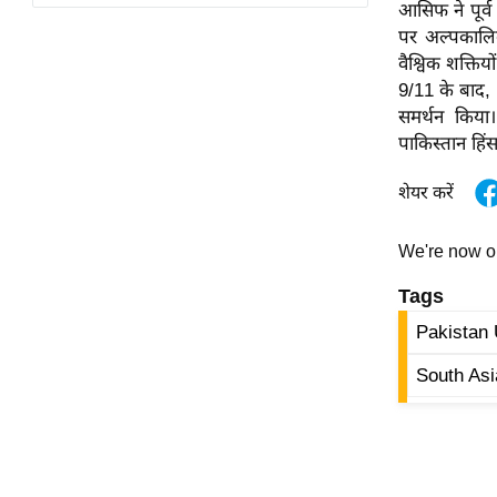
विश्लेषण
आसिफ ने पूर्व
पर अल्पकालिक
ट्रेंडिंग
वैश्विक शक्ति
9/11 के बाद,
Q
समर्थन किया
u
पाकिस्तान हिं
i
c
शेयर करें
k
L
We're now 
i
n
Tags
k
Pakistan 
s
South Asi
विधानसभा
चुनाव
फोटो
वीडियो