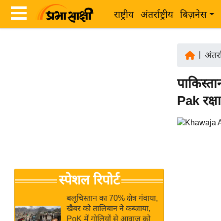
राष्ट्रीय
अंतर्राष्ट्रीय
बिज़नेस
Latest
ता
News
|
अंतर्रा
ज़ा
in
ख
पाकिस्तान
Hindi
ब
Pak रक्ष
र
Hindi
राष्ट्रीय
News
अंतर्राष्ट्रीय
Live
बिज़नेस
उद्योग
Breaking
स्पेशल रिपोर्ट
जगत
News in
विशेषज्ञ
Hindi
बलूचिस्तान का 70% क्षेत्र गंवाया,
राय
खैबर को तालिबान ने कब्जाया,
PoK में गोलियों से आवाज को