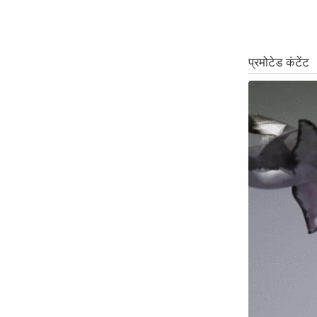
ऑडियो
इंफ़ोग्राफ़िक
राज्यों से
शहरों से
वेब स्टोरी
कार्टून
Short
Videos
iOS App
About us
Contact Editor
Advertise
Privacy Policy
Grievance
Redressal