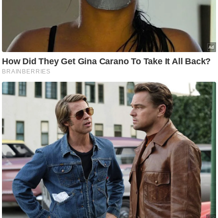
/
फै
श
न
घ
रे
लू
नु
स्खे
प
र्य
ट
न
स्थ
ल
फि