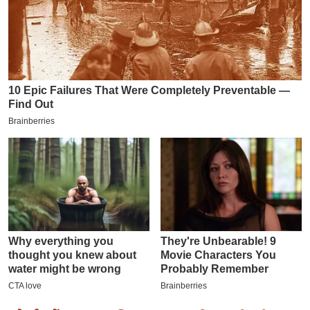
इ
म
ई
-
पे
प
र
मि
सा
ल
बे
मि
सा
ल
श