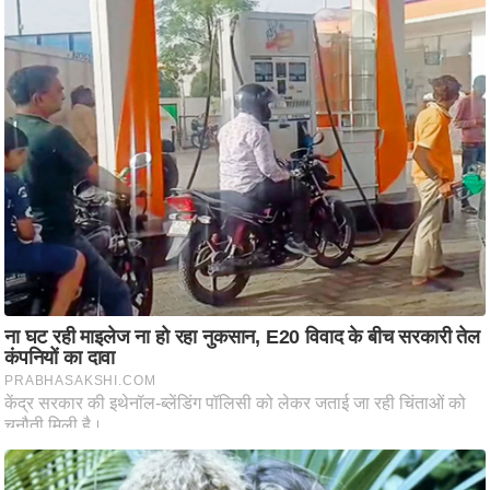
ष
ण
स
म
सा
म
यि
क
मा
तृ
भू
मि
स्तं
भ
ए
म
.