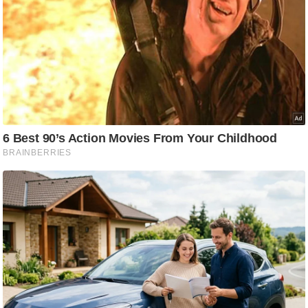
ति
ष
प्र
भु
म
हि
मा
/
ध
र्म
स्थ
ल
व्र
त
त्यो
हा
र