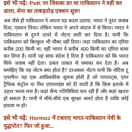
ख्सि
इसे भी पढ़ें:
PoK पर जिसका डर था पाकिस्तान ने वही कर
य
डाला, सेना का ताबड़तोड़ एक्शन शुरू!
त
अब जैसे ही पाकिस्तान ने अपना यह कदम उठाया, भारत ने तुरंत जवाब
यं
दिया, एक्शन लिया। लेकिन भारत ने अपने अंदाज में से किया। भारत ने
ग
पाकिस्तान से दुगने दायरे में नोटम जारी कर दिया है। यानी कि
इं
पाकिस्तान को बिल्कुल भी मौका नहीं दिया। जहां पाकिस्तान का एरिया
करीब 200 किमी था, वहीं भारत ने करीब 400 किमी का एरिया कवर
डि
कर लिया है। यानी यह साफ संदेश दे दिया है पाकिस्तान को कि भारत
या
सिर्फ जवाब नहीं देता। डबल ताकत से धमाका कर देता है। अब
सा
समझिए कि यह नोटम क्या होता है? दरअसल नोटम यानी कि नोटिस टू
हि
एयरमैन। यह एक आधिकारिक सूचना होती है जो पायलट्स, एयर
त्य
ट्रैफिक कंट्रोल या फिर एयरलाइंस को दी जाती है कि किस इलाके में
ज
उड़ान भरना मना है। कहां सैन्य गतिविधियां चल रही हैं और कहां खतरा
ग
हो सकता है। यानी ये सीधे-सीधे एक सुरक्षा अलर्ट होता है ताकि कोई
त
हादसा ना हो।
ऑ
इसे भी पढ़ें:
Hormuz में टकराए भारत-पाकिस्तान नेवी के
टो
युद्धपोत? फिर जो हुआ...
व