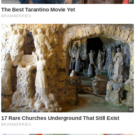
ट
ने
स
मं
त्रा
रि
ले
श
न
शि
प
रा
ज
नी
ति
वि
श्ले