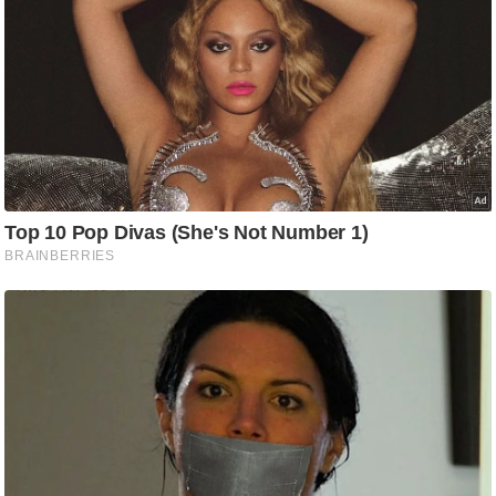
g
N
e
w
s
ला
इ
फ
स्टा
इ
ल
टे
क्नॉ
लॉ
जी
ब्यू
टी