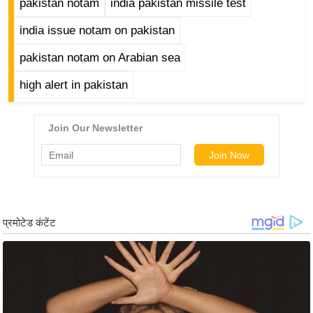
ड
pakistan notam
india pakistan missile test
हॉ
india issue notam on pakistan
ली
वु
pakistan notam on Arabian sea
ड
high alert in pakistan
फि
ल्म
स
मी
क्षा
B
r
e
a
k
i
n