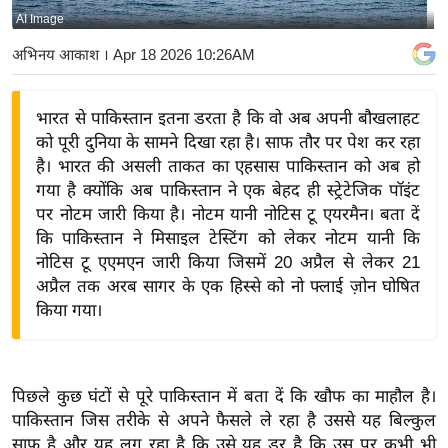
AI Image
य
बि
अभिनय आकाश
। Apr 18 2026 10:26AM
ज़
ने
भारत से पाकिस्तान इतना डरता है कि वो अब अपनी बौखलाहट
स
को पूरी दुनिया के सामने दिखा रहा है। साफ तौर पर पेश कर रहा
उ
है। भारत की असली ताकत का एहसास पाकिस्तान को अब हो
द्यो
गया है क्योंकि अब पाकिस्तान ने एक बेहद ही स्ट्रेटेजिक पॉइंट
ग
पर नोटम जारी किया है। नोटम यानी नोटिस टू एयरमैन। बता दें
कि पाकिस्तान ने मिसाइल टेस्टिंग को लेकर नोटम यानी कि
ज
नोटिस टू एएमएन जारी किया जिसमें 20 अप्रैल से लेकर 21
ग
अप्रैल तक अरब सागर के एक हिस्से को नो फ्लाई ज़ोन घोषित
त
किया गया।
वि
शे
ष
पिछले कुछ घंटों से पूरे पाकिस्तान में बता दें कि खौफ का माहौल है।
ज्ञ
पाकिस्तान जिस तरीके से अपने फैसले ले रहा है उससे यह बिल्कुल
रा
साफ है और यह लग रहा है कि उसे यह डर है कि उस पर कभी भी