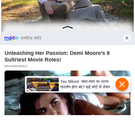
c
y
G
r
i
प्रमोटेड कंटेंट
e
v
Unleashing Her Passion: Demi Moore's 8
a
Sultriest Movie Roles!
n
BRAINBERRIES
c
e
Yes Milord: जंतर-मंतर पर धरना-
प्रदर्शन होगा बंद? हाई कोर्ट से लेकर
R
सुप्रीम कोर्ट तक में क्या नई बहस छिड़
e
गई
d
r
e
s