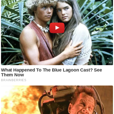
आ
र
.
आ
ई
.
चा
य
प
र
स
मी
क्षा
ध
र्म
ज्यो