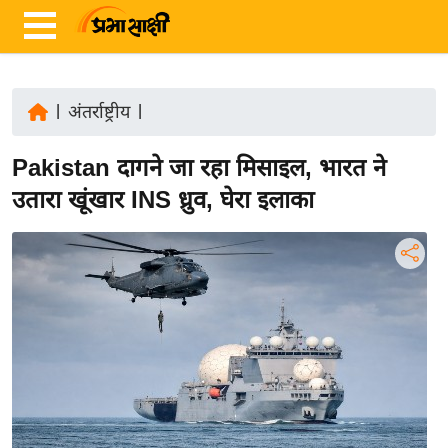
|
अंतर्राष्ट्रीय
|
ता
Pakistan दागने जा रहा मिसाइल, भारत ने
ज़ा
ख
उतारा खूंखार INS ध्रुव, घेरा इलाका
ब
र
रा
ष्ट्री
य
अं
त
र्रा
ष्ट्री