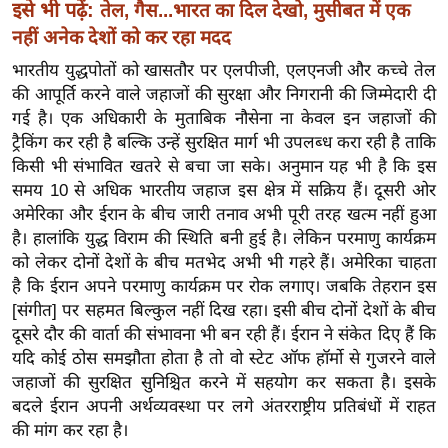
ख्सि
इसे भी पढ़ें:
तेल, गैस...भारत का दिल देखो, मुसीबत में एक
य
नहीं अनेक देशों को कर रहा मदद
त
भारतीय युद्धपोतों को खासतौर पर एलपीजी, एलएनजी और कच्चे तेल
यं
की आपूर्ति करने वाले जहाजों की सुरक्षा और निगरानी की जिम्मेदारी दी
ग
गई है। एक अधिकारी के मुताबिक नौसेना ना केवल इन जहाजों की
इं
ट्रैकिंग कर रही है बल्कि उन्हें सुरक्षित मार्ग भी उपलब्ध करा रही है ताकि
किसी भी संभावित खतरे से बचा जा सके। अनुमान यह भी है कि इस
डि
समय 10 से अधिक भारतीय जहाज इस क्षेत्र में सक्रिय हैं। दूसरी ओर
या
अमेरिका और ईरान के बीच जारी तनाव अभी पूरी तरह खत्म नहीं हुआ
सा
है। हालांकि युद्ध विराम की स्थिति बनी हुई है। लेकिन परमाणु कार्यक्रम
हि
को लेकर दोनों देशों के बीच मतभेद अभी भी गहरे हैं। अमेरिका चाहता
त्य
है कि ईरान अपने परमाणु कार्यक्रम पर रोक लगाए। जबकि तेहरान इस
ज
[संगीत] पर सहमत बिल्कुल नहीं दिख रहा। इसी बीच दोनों देशों के बीच
ग
दूसरे दौर की वार्ता की संभावना भी बन रही हैं। ईरान ने संकेत दिए हैं कि
त
यदि कोई ठोस समझौता होता है तो वो स्टेट ऑफ हॉर्मो से गुजरने वाले
जहाजों की सुरक्षित सुनिश्चित करने में सहयोग कर सकता है। इसके
ऑ
बदले ईरान अपनी अर्थव्यवस्था पर लगे अंतरराष्ट्रीय प्रतिबंधों में राहत
टो
की मांग कर रहा है।
व