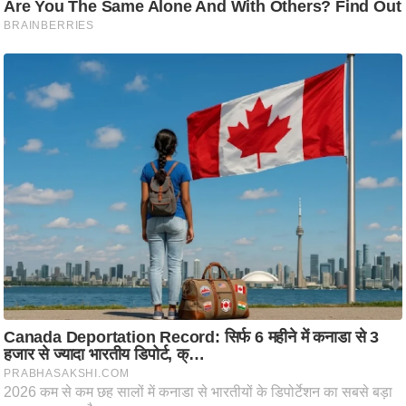
ष
ण
स
म
सा
म
यि
क
मा
तृ
भू
मि
स्तं
भ
ए
म
.