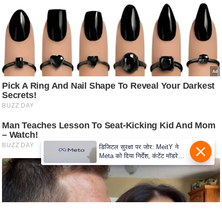
c
y
G
r
i
e
v
a
n
c
e
R
डिजिटल सुरक्षा पर जोर: MeitY ने
Meta को दिया निर्देश, कंटेंट मॉडरेशन
e
मजबूत करे
d
r
e
s