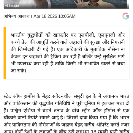
AI Image
य
बि
अभिनय आकाश
। Apr 18 2026 10:05AM
ज़
ने
भारतीय युद्धपोतों को खासतौर पर एलपीजी, एलएनजी और
स
कच्चे तेल की आपूर्ति करने वाले जहाजों की सुरक्षा और निगरानी
उ
की जिम्मेदारी दी गई है। एक अधिकारी के मुताबिक नौसेना ना
द्यो
केवल इन जहाजों की ट्रैकिंग कर रही है बल्कि उन्हें सुरक्षित मार्ग
ग
भी उपलब्ध करा रही है ताकि किसी भी संभावित खतरे से बचा
जा सके।
ज
ग
त
वि
स्टेट ऑफ हार्मोंस के बेहद संवेदनशील समुद्री इलाके में अचानक भारत
और पाकिस्तान की युद्धपोत गतिविधि ने पूरी दुनिया में हलचल मचा दी
शे
है। पश्चिम एशिया में बढ़ते तनाव के बीच स्ट्रीट ऑफ हॉर्मोस से एक
ष
चौंकाने वाली रिपोर्ट सामने आई है। जिसमें दावा किया गया है कि भारत
ज्ञ
और पाकिस्तान की नौसेनाओं के जहाज बेहद करीब ऑपरेट करते नजर
रा
आए। दोनों देशों के जहाजों के बीच दूरी लगभग 18 समुद्री यानी करीब