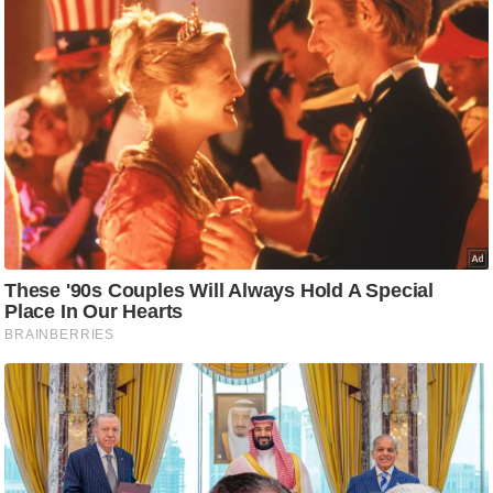
ति
ष
प्र
भु
म
हि
मा
/
ध
र्म
स्थ
ल
व्र
त
त्यो
हा
र