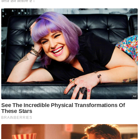
आ
र
.
आ
ई
.
चा
य
प
र
स
मी
क्षा
ध
र्म
ज्यो