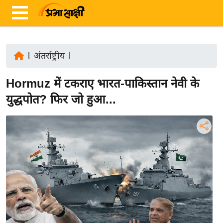
|
अंतर्राष्ट्रीय
|
ता
Hormuz में टकराए भारत-पाकिस्तान नेवी के
ज़ा
ख
युद्धपोत? फिर जो हुआ...
ब
र
रा
ष्ट्री
य
अं
त
र्रा
ष्ट्री