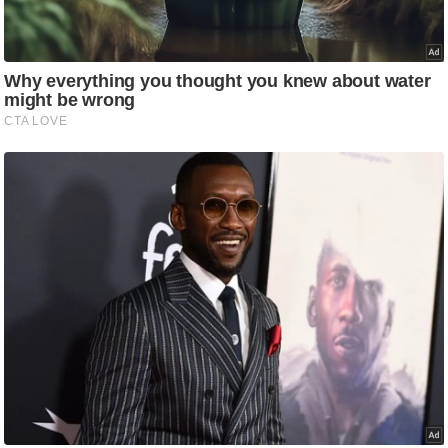
/
फै
श
न
घ
रे
लू
नु
स्खे
प
र्य
ट
न
स्थ
ल
फि