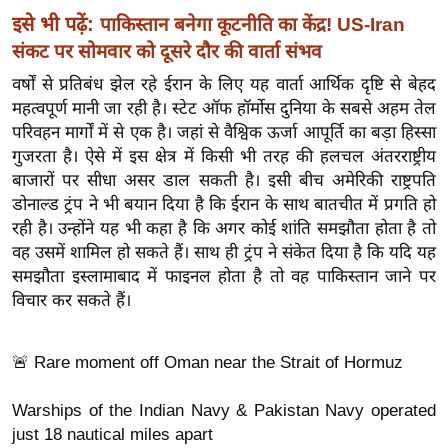
र्ल्ड
इसे भी पढ़ें:
पाकिस्‍तान बनेगा कूटनीति का केंद्र! US-Iran
न्यू
संकट पर सोमवार को दूसरे दौर की वार्ता संभव
ज
वर्षों से प्रतिबंध झेल रहे ईरान के लिए यह वार्ता आर्थिक दृष्टि से बेहद
ब्री
महत्वपूर्ण मानी जा रही है। स्टेट ऑफ हॉर्मोस दुनिया के सबसे अहम तेल
फ
परिवहन मार्गों में से एक है। जहां से वैश्विक ऊर्जा आपूर्ति का बड़ा हिस्सा
म
गुजरता है। ऐसे में इस क्षेत्र में किसी भी तरह की हलचल अंतरराष्ट्रीय
बाजारों पर सीधा असर डाल सकती है। इसी बीच अमेरिकी राष्ट्रपति
नो
डोनाल्ड ट्रंप ने भी बयान दिया है कि ईरान के साथ बातचीत में प्रगति हो
रं
रही है। उन्होंने यह भी कहा है कि अगर कोई शांति समझौता होता है तो
ज
वह उसमें शामिल हो सकते हैं। साथ ही ट्रंप ने संकेत दिया है कि यदि यह
न
समझौता इस्लामाबाद में फाइनल होता है तो वह पाकिस्तान जाने पर
ज
विचार कर सकते हैं।
ग
त
🚨 Rare moment off Oman near the Strait of Hormuz
बॉ
ली
Warships of the Indian Navy & Pakistan Navy operated
वु
just 18 nautical miles apart