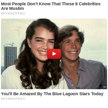
ट
ने
स
मं
त्रा
रि
ले
श
न
शि
प
रा
ज
नी
ति
वि
श्ले