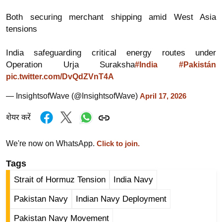
ड
हॉ
Both securing merchant shipping amid West Asia
ली
tensions
वु
India safeguarding critical energy routes under
ड
Operation Urja Suraksha
#India
#Pakistán
फि
pic.twitter.com/DvQdZVnT4A
ल्म
स
— InsightsofWave (@InsightsofWave)
April 17, 2026
मी
शेयर करें
क्षा
B
We're now on WhatsApp.
Click to join.
r
e
Tags
a
Strait of Hormuz Tension
India Navy
k
Pakistan Navy
Indian Navy Deployment
i
n
Pakistan Navy Movement