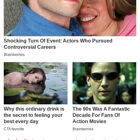
इ
म
ई
-
पे
प
र
मि
सा
ल
बे
मि
सा
ल
श